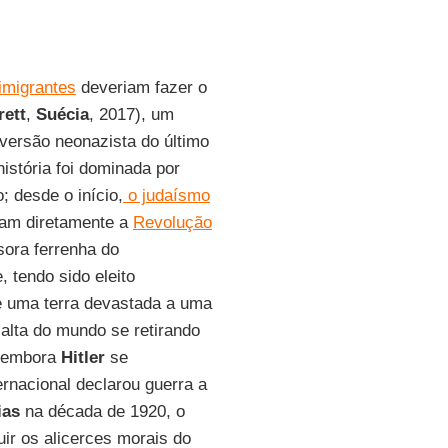
imigrantes
deveriam fazer o
rett
,
Suécia
, 2017), um
versão neonazista do último
istória foi dominada por
; desde o início,
o judaísmo
aram diretamente a
Revolução
sora ferrenha do
, tendo sido eleito
 uma terra devastada a uma
alta do mundo se retirando
; embora
Hitler
se
ernacional declarou guerra a
ias
na década de 1920, o
ir os alicerces morais do