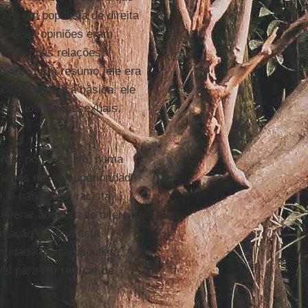
era um populista de direita
as) suas opiniões eram
 tinha boas relações
 inato… Em resumo, ele era
osição política básica: ele
 ódio aos homossexuais,
smo
, por exemplo, numa
ramos nossa superioridade
, e não nós, é racista…
everar abertura ao diferente
minação é o que está
tidade étnica populista. A
tável para um
radical de