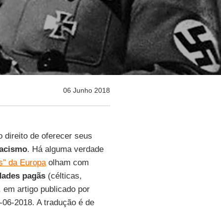
06 Junho 2018
 direito de oferecer seus
racismo
. Há alguma verdade
es” da Europa
olham com
idades pagãs
(célticas,
al, em artigo publicado por
5-06-2018. A tradução é de