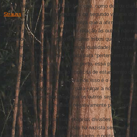
A universalidade abstrata não funciona, como deixou claro
Strauss
, que, em artigos reunidos no segundo volume do
Estrutural
, demonstrou com clareza que a afirmação firm
mesmo de sua superioridade em relação às outras não ne
racismo
. Ele dá o exemplo de muitas tribos que se cham
outras tribos às quais se nega essa qualidade), em cuja l
“humano” é a mesma que a usada para “pertencente à noss
parecer racista, olhando mais de perto, essa posição é m
ser lida como uma afirmação implícita de estar dentro de
“nós somos o que somos, e para nós isso é o que signifi
podemos sair do nosso mundo para julgar a nós e aos outr
então nós também deixamos que os outros sejam”. Em re
autoidentidade não é mediada negativamente pelos outros
Com o fim de mascarar suas próprias divisões, a identida
referência negativa ao Outro: não há nazista sem judeu, 
ameaça dos imigrantes, etc. Entretanto, o politicamente 