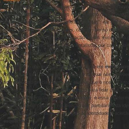
era esperado que ganhasse um quinto dos votos.
Fortuyn
cujas características pessoais e até mesmo (a maioria d
quase perfeitamente “politicamente corretas”: ele era gay,
pessoais com muitos imigrantes, com um senso de ironia
um bom liberal, tolerante com relação a tudo, exceto sua p
se opunha aos imigrantes fundamentalistas por causa do
direitos das mulheres, etc.
A resposta é que esse argumento se apoia em
metarraci
forma mais sutil de
racismo
por meio da qual nós asseve
sobre o Outro precisamente por afirmar que o nosso Outro
Porém, há outro problema mais básico para lidar aqui. Ass
e fluidez de identidades não é o bastante, e essa indeter
empurrando as pessoas em direção aos partidários da iden
questão difícil, portanto, é: que tipo de identidade é acei
esquerda
?