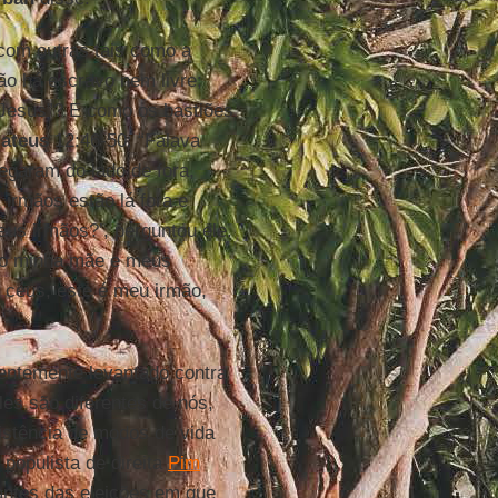
 com outras tais como a
ão há escravo nem livre;
Jesus”? E como os bastiões
ateus
12:46-50: “Falava
egaram do lado de fora,
 irmãos estão lá fora e
us irmãos?’, perguntou ele.
tão minha mãe e meus
 céus, este é meu irmão,
uentemente levantado contra
les são diferentes de nós,
istência de modos de vida
 populista de direita
Pim
antes das eleições em que