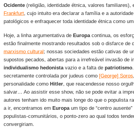
Ocidente
(religião, identidade étnica, valores familiares)
Frankfurt
, cujo intuito era declarar a família e a autorida
patológicos e enfraquecer toda identidade étnica como u
Hoje, a linha argumentativa de
Europa
continua, os esfor
estão finalmente mostrando resultados sob o disfarce de 
marxismo cultural
; nossas sociedades estão cativas de u
supostos pecados, abertas para a irrefreável invasão de i
individualismo hedonista
vazio e a falta de
patriotismo
secretamente controlada por judeus como
[George] Soros
personalidade como
Hitler
, que reacendesse nosso orgulho
salvar… Ao assistir esse show, não se pode evitar a imp
autores tenham ido muito mais longe do que o populista ra
a ir, encontramos em
Europa
um tipo de “centro ausente”
populistas-comunitários, o ponto-zero ao qual todos tende
convergiriam.