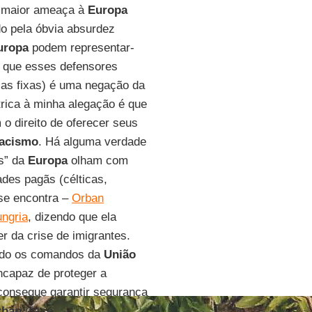
a maior ameaça à
Europa
do pela óbvia absurdez
uropa
podem representar-
que esses defensores
cas fixas) é uma negação da
trica à minha alegação é que
 o direito de oferecer seus
racismo
. Há alguma verdade
es” da
Europa
olham com
ades pagãs (célticas,
 se encontra –
Orban
ungria
, dizendo que ela
er da crise de imigrantes.
ndo os comandos da
União
ncapaz de proteger a
 consegue garantir segurança
rban
disse.