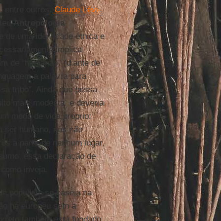
, entre outros,
Claude Lévi-
 seu
Antropologia
e de uma identidade étnica e
cessariamente implica
am de “humanas” (diante de
inguagem a palavra para
a tribo”. Ainda que possa
uito mais modesta, e deveria
 um modo de vida próprio:
ca ser humano, nós não
os a partir de nenhum lugar,
sumo, essa declaração de
 como inveja.
de populista se baseia na
não há europeu sem a
correto também está fundado