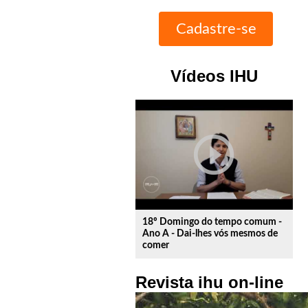
Vídeos IHU
play_circle_outline
18º Domingo do tempo comum -
Ano A - Dai-lhes vós mesmos de
comer
Revista ihu on-line