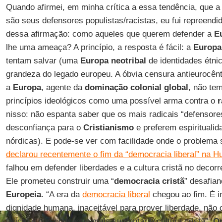
Quando afirmei, em minha crítica a essa tendência, que 
são seus defensores populistas/racistas, eu fui repreendi
dessa afirmação: como aqueles que querem defender a
E
lhe uma ameaça? A princípio, a resposta é fácil: a
Europa
tentam salvar (uma
Europa neotribal
de identidades étni
grandeza do legado europeu. A óbvia censura antieurocên
a
Europa
, agente da
dominação colonial global
, não tem
princípios ideológicos como uma possível arma contra o
nisso: não espanta saber que os mais radicais “defensor
desconfiança para o
Cristianismo
e preferem espiritualid
nórdicas). E pode-se ver com facilidade onde o problema
declarou recentemente o fim da “democracia liberal” na H
falhou em defender liberdades e a cultura cristã no decorr
Ele prometeu construir uma “
democracia cristã
” desafia
Europeia
. “A era da
democracia liberal
chegou ao fim. É i
dignidade humana, inaceitável para prover liberdade, não
física, e não consegue mais sustentar a cultura cristã”,
O