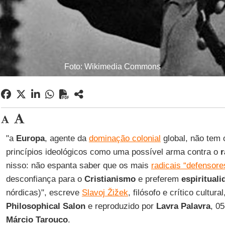
Foto: Wikimedia Commons
"a
Europa
, agente da
dominação colonial
global, não tem o
princípios ideológicos como uma possível arma contra o
nisso: não espanta saber que os mais
radicais “defensor
desconfiança para o
Cristianismo
e preferem
espiritual
nórdicas)", escreve
Slavoj Žižek
, filósofo e crítico cultur
Philosophical Salon
e reproduzido por
Lavra Palavra
, 0
Márcio Tarouco
.