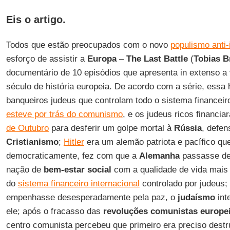
Eis o artigo.
Todos que estão preocupados com o novo
populismo anti-
esforço de assistir a
Europa
–
The Last Battle
(
Tobias B
documentário de 10 episódios que apresenta in extenso a 
século de história europeia. De acordo com a série, essa h
banqueiros judeus que controlam todo o sistema financeiro
esteve por trás do comunismo
, e os judeus ricos financi
de Outubro
para desferir um golpe mortal à
Rússia
, defen
Cristianismo
;
Hitler
era um alemão patriota e pacífico que
democraticamente, fez com que a
Alemanha
passasse de
nação de
bem-estar social
com a qualidade de vida mais 
do
sistema financeiro internacional
controlado por judeus
empenhasse desesperadamente pela paz, o
judaísmo
int
ele; após o fracasso das
revoluções comunistas europe
centro comunista percebeu que primeiro era preciso destru