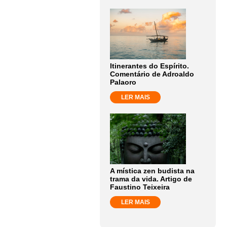
Itinerantes do Espírito.
Comentário de Adroaldo
Palaoro
LER MAIS
A mística zen budista na
trama da vida. Artigo de
Faustino Teixeira
LER MAIS