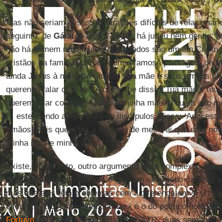
Mas não seriam essas declarações difíceis de relacionar
seguinte, de
Gálatas
3:28: “Já não há judeu nem gentio; n
não há homem nem mulher; pois todos são um em Cristo 
cristãos da família lidariam com a famosa passagem de
M
ainda Jesus à multidão quando sua mãe e seus irmãos ch
querendo falar com ele. Alguém lhe disse: ‘Tua mãe e teus
querem falar contigo’. ‘Quem é minha mãe, e quem são me
E, estendendo a mão para os discípulos, disse: ‘Aqui es
irmãos! Pois quem faz a vontade de meu Pai que está nos
minha irmã e minha mãe’.”?
Existe, no entanto, outro argumento mais complexo, freq
imigrantes
: a questão não é que, em seu modo de vida, e
mas que eles têm problemas com a diferença em si (coex
diferentes). O caso exemplar aqui é o do político holandês
Fortuyn
, morto no início de maio de 2002, duas semanas 