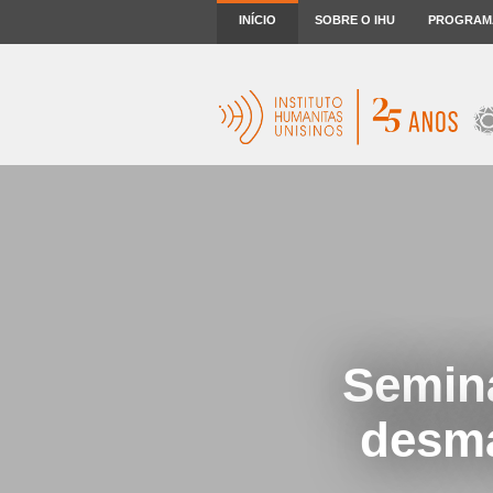
INÍCIO
SOBRE O IHU
PROGRAM
Seminá
desma