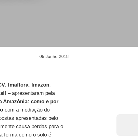
05 Junho 2018
CV
,
Imaflora
,
Imazon
,
sil
– apresentaram pela
a Amazônia: como e por
lo
com a mediação do
opostas apresentadas pelo
lmente causa perdas para o
 a forma como o solo é