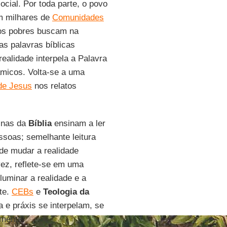
cial. Por toda parte, o povo
em milhares de
Comunidades
 os pobres buscam na
s palavras bíblicas
ealidade interpela a Palavra
âmicos. Volta-se a uma
de Jesus
nos relatos
ginas da
Bíblia
ensinam a ler
soas; semelhante leitura
de mudar a realidade
vez, reflete-se em uma
luminar a realidade e a
te.
CEBs
e
Teologia da
a e práxis se interpelam, se
mente.