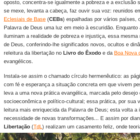
oposto, concentra-se igualmente a pobreza e a exclusão so
se mexe, levanta a cabeça, faz ouvir sua voz: reunidos 
Eclesiais de Base
(
CEBs
) espalhadas por vários países,
Palavra de Deus uma luz em meio à escuridão. Enquanto a
iluminam a realidade de pobreza e injustiça, essa mesma r
de Deus, conferindo-lhe significados novos, ocultos e din
releitura da libertação no
Livro do Êxodo
e da
Boa Nova 
evangélicos.
Instala-se assim o chamado círculo hermenêutico: as pá
com fé e esperança a situação concreta em que vivem pes
leva a uma nova prática evangélica, marcada pelo desejo 
socioeconômica e político-cultural; essa prática, por sua 
leitura mais enriquecida da Palavra de Deus; esta volta a i
necessidade de novas transformações... E assim por dian
Libertação
(
TdL
) realizam um casamento feliz, onde teori
complementam, se entrelaçam e se enriquecem reciproca