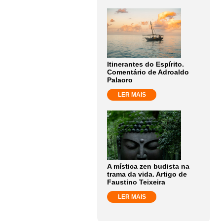
Itinerantes do Espírito.
Comentário de Adroaldo
Palaoro
LER MAIS
A mística zen budista na
trama da vida. Artigo de
Faustino Teixeira
LER MAIS