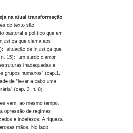
reja na atual transformação
es do texto são
 pastoral e político que em
Injustiça que clama aos
); “situação de injustiça que
 n. 15); “um surdo clamor
 estruturas inadequadas e
des grupos humanos” (cap.1,
dade de “levar a cabo uma
ária” (cap. 2, n. 8).
sões vem, ao mesmo tempo,
 a opressão de regimes
izados e indefesos. A riqueza
erosas mãos. No lado