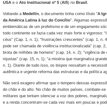
USA
e o
Ato Institucional nº 5
(
AI5
) no
Brasil
.
Voltando a
Medellín
, o documento tinha como título “
A Ig
da América Latina à luz do Concílio
”. Algumas expressõ
emblemáticas de um profetismo e de um engajamento sócio
todo continente se fazia cada vez mais forte e vigoroso: “
céus” (Cap. 1, n. 1); “frustrações crescentes” (cap. 1, n. 4
pode ser chamada de violência institucionalizada” (cap. 2,
brota de milhões de homens” (cap. 14, n. 2): “vigência de
injustas” (cap. 15, n, 1); “a miséria que marginaliza gran
n. 1). Diante de tudo isso, os bispos ressaltam a necessi
autêntica e urgente reforma das estruturas e da política agr
Não será exagero afirmar que o tempero dessas expres
do chão e do alto. No chão de muitos países, combate-se
militares que tentam silenciar a voz dos pobres, marginal
e a renda concentram-se cada vez mais em poucas e pod