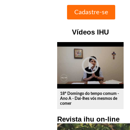
Vídeos IHU
play_circle_outline
18º Domingo do tempo comum -
Ano A - Dai-lhes vós mesmos de
comer
Revista ihu on-line