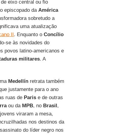
de eixo central ou fio
do episcopado da
América
ansformadora sobretudo a
ignificava uma atualização
cano II
. Enquanto o
Concílio
do-se às novidades do
s povos latino-americanos e
taduras militares
. A
orma
Medellín
retrata também
que justamente para o ano
 as ruas de
Paris
e de outras
rra
ou da
MPB
, no
Brasil
,
jovens viraram a mesa,
ruzilhadas nos destinos da
sassinato do líder negro nos