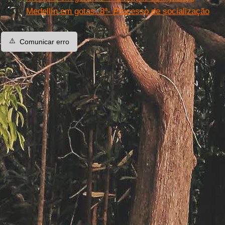
Medellín em gotas. 8ª- Processo de socialização
⚠️
Comunicar erro