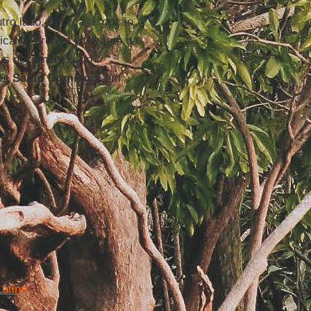
tro lado, reforça a “opção
ica do profeta itinerante da
ais documentos do
79;
Santo Domingo
, em
Latina