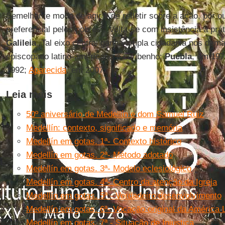
Semelhante modo de agir e de refletir sobre a ação, por ou
preferencial pelos pobres”. Volta-se com insistência à prát
Galileia
. Tal eixo central ganha ampla cidadania nos dem
episcopado latino-americano e caribenho:
Puebla
, em 19
1992;
Aparecida
, em 2007.
Leia mais
50º aniversário de Medellín e dom Samuel Ruiz
Medellín: contexto, significado e memória
Medellín em gotas. 1ª- Contexto histórico
Medellín em gotas. 2ª- Método adotado
Medellín em gotas. 3ª- Modelo eclesiológico
Medellín em gotas. 4ª- Centro da atenção da Igreja
Medellín em gotas. 5ª - Verdadeiro desenvolvimento
Medellín em gotas. 6ª- Vocação original da América 
Medellín em gotas. 7ª - Situação de Injustiça