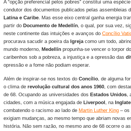
A “opção preferencial pelos pobres” constitui uma espécie 
condutor dos documentos publicados pelas assembleias 
Latina e Caribe
. Mas esse eixo central ganha energia tr
partir do
Documento de Medellín
, o qual, por sua vez, s
neste continente das intuições e avanços do
Concílio Vati
procurava sacudir a poeira da
Igreja
como um todo, abrin
mundo moderno,
Medellín
propunha-se vencer o torpor do
caribenhos sob a pobreza, a injustiça e a opressão das
di
opressão e a fome não podiam esperar.
Além de inspirar-se nos textos do
Concílio
, de alguma f
o clima de
revolução cultural dos anos 1960
, com desta
de 68. Ocupando as universidades dos
Estados Unidos
,
cidades, com a música engajada de
Liverpool
, na
Inglate
combatendo o racismo ao lado de
Martin Luther King
– os 
exigiam mudanças, ao mesmo tempo que abriam novas enc
história. Não sem razão, no mesmo ano de 68 ocorre o as