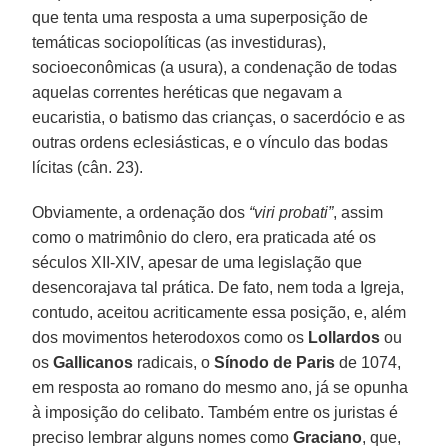
que tenta uma resposta a uma superposição de
temáticas sociopolíticas (as investiduras),
socioeconômicas (a usura), a condenação de todas
aquelas correntes heréticas que negavam a
eucaristia, o batismo das crianças, o sacerdócio e as
outras ordens eclesiásticas, e o vínculo das bodas
lícitas (cân. 23).
Obviamente, a ordenação dos
“viri probati”
, assim
como o matrimônio do clero, era praticada até os
séculos XII-XIV, apesar de uma legislação que
desencorajava tal prática. De fato, nem toda a Igreja,
contudo, aceitou acriticamente essa posição, e, além
dos movimentos heterodoxos como os
Lollardos
ou
os
Gallicanos
radicais, o
Sínodo de Paris
de 1074,
em resposta ao romano do mesmo ano, já se opunha
à imposição do celibato. Também entre os juristas é
preciso lembrar alguns nomes como
Graciano
, que,