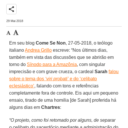
share
29 Mai 2018
Em seu blog
Come Se Non
, 27-05-2018, o teólogo
italiano
Andrea Grillo
escreve: “Nos últimos dias,
também em vista das discussões que se abrirão em
torno do
Sínodo para a Amazônia
, com singular
imprecisão e com grave crueza, o cardeal
Sarah
falou
sobre o tema dos
‘viri probati’
e do ‘celibato
eclesiástico’
, falando com tons e referências
completamente fora de controle. Eis aqui um pequeno
ensaio, tirado de uma homilia [de Sarah] proferida há
alguns dias em
Chartres
:
“O projeto, como foi retomado por alguns, de separar
o celibato do sacerdócio mediante a administração do