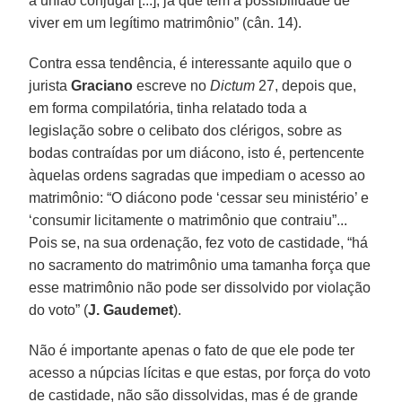
à união conjugal [...], já que têm a possibilidade de
viver em um legítimo matrimônio” (cân. 14).
Contra essa tendência, é interessante aquilo que o
jurista
Graciano
escreve no
Dictum
27, depois que,
em forma compilatória, tinha relatado toda a
legislação sobre o celibato dos clérigos, sobre as
bodas contraídas por um diácono, isto é, pertencente
àquelas ordens sagradas que impediam o acesso ao
matrimônio: “O diácono pode ‘cessar seu ministério’ e
‘consumir licitamente o matrimônio que contraiu”...
Pois se, na sua ordenação, fez voto de castidade, “há
no sacramento do matrimônio uma tamanha força que
esse matrimônio não pode ser dissolvido por violação
do voto” (
J. Gaudemet
).
Não é importante apenas o fato de que ele pode ter
acesso a núpcias lícitas e que estas, por força do voto
de castidade, não são dissolvidas, mas é de grande