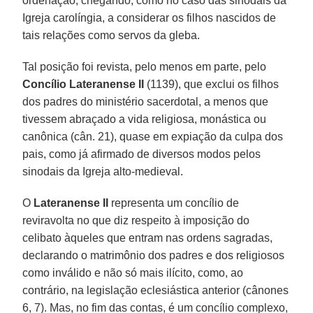
ordenação, chegando, como no caso das sinodais da
Igreja carolíngia, a considerar os filhos nascidos de
tais relações como servos da gleba.
Tal posição foi revista, pelo menos em parte, pelo
Concílio Lateranense II
(1139), que exclui os filhos
dos padres do ministério sacerdotal, a menos que
tivessem abraçado a vida religiosa, monástica ou
canônica (cân. 21), quase em expiação da culpa dos
pais, como já afirmado de diversos modos pelos
sinodais da Igreja alto-medieval.
O
Lateranense II
representa um concílio de
reviravolta no que diz respeito à imposição do
celibato àqueles que entram nas ordens sagradas,
declarando o matrimônio dos padres e dos religiosos
como inválido e não só mais ilícito, como, ao
contrário, na legislação eclesiástica anterior (cânones
6, 7). Mas, no fim das contas, é um concílio complexo,