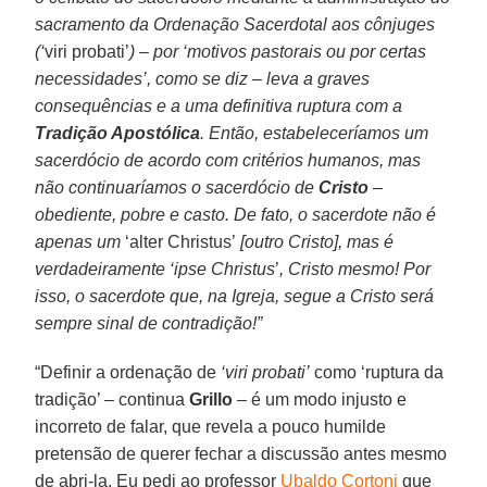
sacramento da Ordenação Sacerdotal aos cônjuges
(‘
viri probati’
) – por ‘motivos pastorais ou por certas
necessidades’, como se diz – leva a graves
consequências e a uma definitiva ruptura com a
Tradição Apostólica
. Então, estabeleceríamos um
sacerdócio de acordo com critérios humanos, mas
não continuaríamos o sacerdócio de
Cristo
–
obediente, pobre e casto. De fato, o sacerdote não é
apenas um
‘alter Christus’
[outro Cristo], mas é
verdadeiramente ‘ipse Christus
’
, Cristo mesmo! Por
isso, o sacerdote que, na Igreja, segue a Cristo será
sempre sinal de contradição!”
“Definir a ordenação de
‘viri probati’
como ‘ruptura da
tradição’ – continua
Grillo
– é um modo injusto e
incorreto de falar, que revela a pouco humilde
pretensão de querer fechar a discussão antes mesmo
de abri-la. Eu pedi ao professor
Ubaldo Cortoni
que