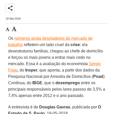
share
18 Mai 2018
Os
números ainda desoladores do mercado de
trabalho
refletem um lado cruel da
crise
: ela
desestruturou famílias, chegou ao chefe de domicílio
e forçou os mais jovens a entrar mais cedo no
mercado. Essa é a avaliação do economista
Sérgio
Firpo
, do
Insper
, que aponta, a partir dos dados da
Pesquisa Nacional por Amostra de Domicílios (
Pnad
)
Contínua, do
IBGE
, que o
desemprego
entre os
principais responsáveis pelos lares passou de 3,5% a
7,4% apenas entre 2012 e o ano passado.
A entrevista é de
Douglas Gavras
, publicada por
O
Estado de S. Paulo
, 18-05-2018.