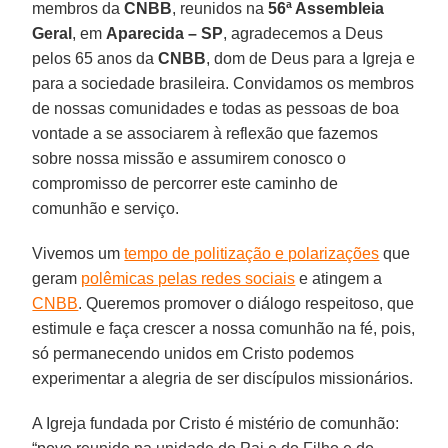
membros da
CNBB
, reunidos na
56ª Assembleia
Geral
, em
Aparecida – SP
, agradecemos a Deus
pelos 65 anos da
CNBB
, dom de Deus para a Igreja e
para a sociedade brasileira. Convidamos os membros
de nossas comunidades e todas as pessoas de boa
vontade a se associarem à reflexão que fazemos
sobre nossa missão e assumirem conosco o
compromisso de percorrer este caminho de
comunhão e serviço.
Vivemos um
tempo de politização e polarizações
que
geram
polêmicas pelas redes sociais
e atingem a
CNBB
. Queremos promover o diálogo respeitoso, que
estimule e faça crescer a nossa comunhão na fé, pois,
só permanecendo unidos em Cristo podemos
experimentar a alegria de ser discípulos missionários.
A Igreja fundada por Cristo é mistério de comunhão: