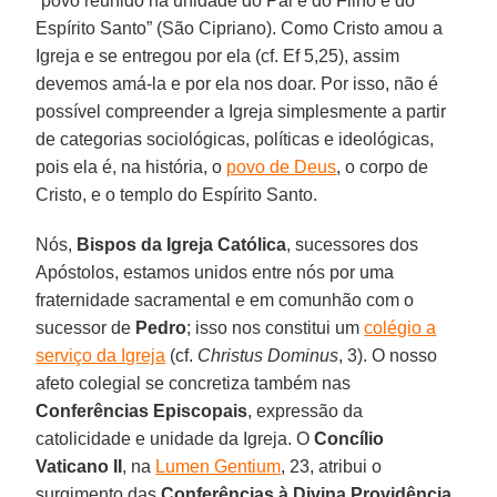
“povo reunido na unidade do Pai e do Filho e do
Espírito Santo” (São Cipriano). Como Cristo amou a
Igreja e se entregou por ela (cf. Ef 5,25), assim
devemos amá-la e por ela nos doar. Por isso, não é
possível compreender a Igreja simplesmente a partir
de categorias sociológicas, políticas e ideológicas,
pois ela é, na história, o
povo de Deus
, o corpo de
Cristo, e o templo do Espírito Santo.
Nós,
Bispos da Igreja Católica
, sucessores dos
Apóstolos, estamos unidos entre nós por uma
fraternidade sacramental e em comunhão com o
sucessor de
Pedro
; isso nos constitui um
colégio a
serviço da Igreja
(cf.
Christus Dominus
, 3). O nosso
afeto colegial se concretiza também nas
Conferências Episcopais
, expressão da
catolicidade e unidade da Igreja. O
Concílio
Vaticano II
, na
Lumen Gentium
, 23, atribui o
surgimento das
Conferências à Divina Providência