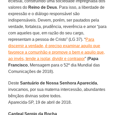
eclesial, construindo uma sociedade impregnada dos
valores do
Reino de Deus
. Para isso, a liberdade de
expressão e o diálogo responsável são
indispensáveis. Devem, porém, ser pautados pela
verdade, fortaleza, prudência, reverência e amor “para
com aqueles que, em razão do seu cargo,
representam a pessoa de Cristo” (LG 37). “
Para
discernir a verdade, é preciso examinar aquilo que
favorece a comunhão e promove o bem e aquilo que,
ao invés, tende a isolar, dividir e contrapor
” (
Papa
Francisco
, Mensagem para o 52º dia Mundial das
Comunicações de 2018).
Deste
Santuário de Nossa Senhora Aparecida
,
invocamos, por sua materna intercessão, abundantes
bênçãos divinas sobre todos.
Aparecida-SP, 19 de abril de 2018.
Cardeal Sergio da Rocha