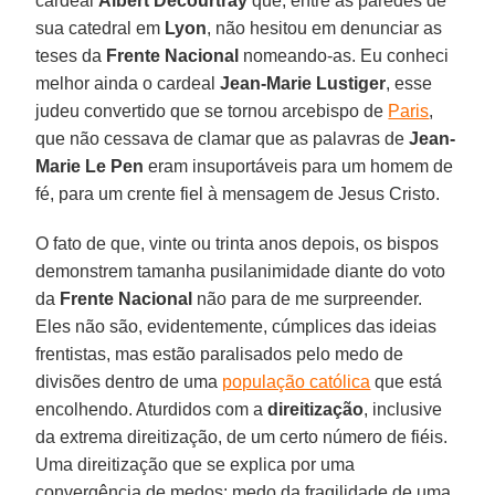
cardeal
Albert Decourtray
que, entre as paredes de
sua catedral em
Lyon
, não hesitou em denunciar as
teses da
Frente Nacional
nomeando-as. Eu conheci
melhor ainda o cardeal
Jean-Marie Lustiger
, esse
judeu convertido que se tornou arcebispo de
Paris
,
que não cessava de clamar que as palavras de
Jean-
Marie Le Pen
eram insuportáveis para um homem de
fé, para um crente fiel à mensagem de Jesus Cristo.
O fato de que, vinte ou trinta anos depois, os bispos
demonstrem tamanha pusilanimidade diante do voto
da
Frente Nacional
não para de me surpreender.
Eles não são, evidentemente, cúmplices das ideias
frentistas, mas estão paralisados pelo medo de
divisões dentro de uma
população católica
que está
encolhendo. Aturdidos com a
direitização
, inclusive
da extrema direitização, de um certo número de fiéis.
Uma direitização que se explica por uma
convergência de medos: medo da fragilidade de uma