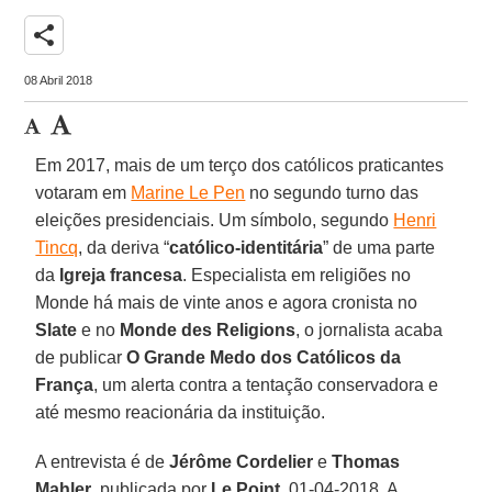
share
08 Abril 2018
Em 2017, mais de um terço dos católicos praticantes
votaram em
Marine Le Pen
no segundo turno das
eleições presidenciais. Um símbolo, segundo
Henri
Tincq
, da deriva “
católico-identitária
” de uma parte
da
Igreja francesa
. Especialista em religiões no
Monde há mais de vinte anos e agora cronista no
Slate
e no
Monde des Religions
, o jornalista acaba
de publicar
O Grande Medo dos Católicos da
França
, um alerta contra a tentação conservadora e
até mesmo reacionária da instituição.
A entrevista é de
Jérôme Cordelier
e
Thomas
Mahler
, publicada por
Le Point
, 01-04-2018. A