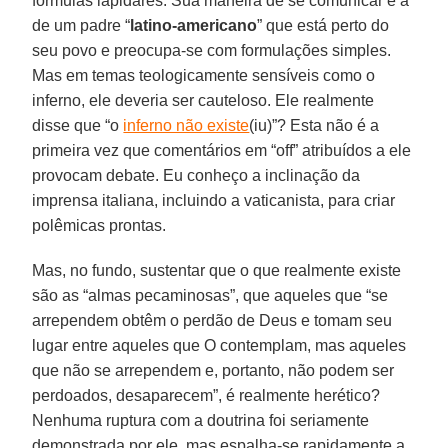
fórmulas lapidares. Sua maneira de se comunicar é a
de um padre “
latino-americano
” que está perto do
seu povo e preocupa-se com formulações simples.
Mas em temas teologicamente sensíveis como o
inferno, ele deveria ser cauteloso. Ele realmente
disse que “o
inferno não existe
(iu)”? Esta não é a
primeira vez que comentários em “off” atribuídos a ele
provocam debate. Eu conheço a inclinação da
imprensa italiana, incluindo a vaticanista, para criar
polêmicas prontas.
Mas, no fundo, sustentar que o que realmente existe
são as “almas pecaminosas”, que aqueles que “se
arrependem obtêm o perdão de Deus e tomam seu
lugar entre aqueles que O contemplam, mas aqueles
que não se arrependem e, portanto, não podem ser
perdoados, desaparecem”, é realmente herético?
Nenhuma ruptura com a doutrina foi seriamente
demonstrada por ele, mas espalha-se rapidamente a