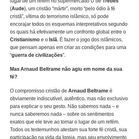
lugar de um refém no supermercado U de
Trèbes
(
Aude
), um cristão “mártir”, morto “pelo ódio à fé
cristã”, vítima do terrorismo islâmico, só pode
encorajar todos os esquemas interpretativos segundo
os quais há efetivamente um confronto global entre o
Cristianismo
e o
Islã
. É fazer o jogo dos islâmicos,
que pensam apenas em criar as condições para uma
“
guerra de civilizações
”.
Mas Arnaud Beltrame não agiu em nome da sua
fé?
O compromisso cristão de
Arnaud Beltrame
é
obviamente indiscutível, autêntico, mas não exclusivo
para explicar o seu gesto. Não sabemos nada – e
nunca saberemos nada – sobre os sentimentos
exatos que ele teve ao tomar o lugar de um refém.
Todos os testemunhos atestam sua forte fé cristã, sua
participação na vida da Igreja, mas seu envolvimento