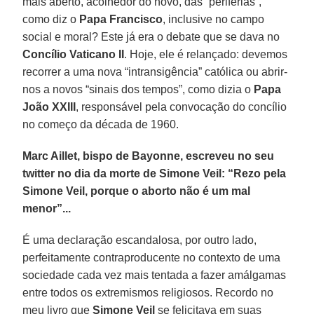
mais aberto, acolhedor do novo, das “periferias”,
como diz o
Papa Francisco
, inclusive no campo
social e moral? Este já era o debate que se dava no
Concílio Vaticano II
. Hoje, ele é relançado: devemos
recorrer a uma nova “intransigência” católica ou abrir-
nos a novos “sinais dos tempos”, como dizia o
Papa
João XXIII
, responsável pela convocação do concílio
no começo da década de 1960.
Marc Aillet, bispo de Bayonne, escreveu no seu
twitter no dia da morte de Simone Veil: “Rezo pela
Simone Veil, porque o aborto não é um mal
menor”...
É uma declaração escandalosa, por outro lado,
perfeitamente contraproducente no contexto de uma
sociedade cada vez mais tentada a fazer amálgamas
entre todos os extremismos religiosos. Recordo no
meu livro que
Simone Veil
se felicitava em suas