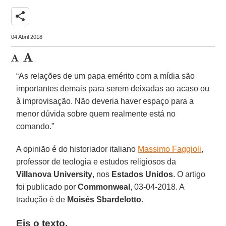
share
04 Abril 2018
“As relações de um papa emérito com a mídia são
importantes demais para serem deixadas ao acaso ou
à improvisação. Não deveria haver espaço para a
menor dúvida sobre quem realmente está no
comando.”
A opinião é do historiador italiano
Massimo Faggioli
,
professor de teologia e estudos religiosos da
Villanova University
, nos
Estados Unidos
. O artigo
foi publicado por
Commonweal
, 03-04-2018. A
tradução é de
Moisés Sbardelotto
.
Eis o texto.