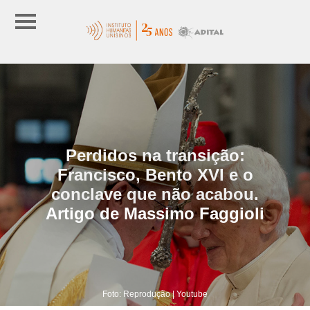
Perdidos na transição:
Francisco, Bento XVI e o
conclave que não acabou.
Artigo de Massimo Faggioli
Foto: Reprodução | Youtube