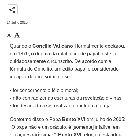
share
14 Julho 2015
Quando o
Concílio Vaticano I
formalmente declarou,
em 1870, o dogma da infalibilidade papal, este foi
cuidadosamente circunscrito. De acordo com a
fórmula do Concílio, um edito papal é considerado
incapaz de erro somente se:
• for concernente à fé e à moral;
• não contradizer as escrituras ou revelação divinas;
• for destinado a ser realizado por toda a Igreja.
Conforme disse o Papa
Bento XVI
em julho de 2005:
“O papa não é um oráculo, é [somente] infalível em
situações raríssimas”.
Bento XVI
reforçou esta ideia