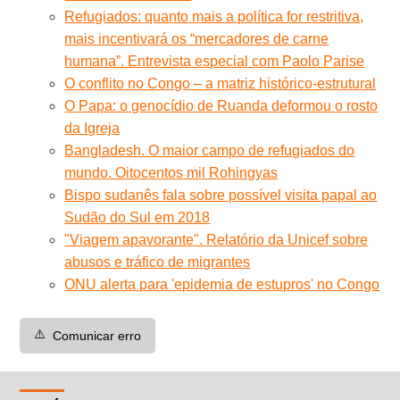
Refugiados: quanto mais a política for restritiva,
mais incentivará os “mercadores de carne
humana”. Entrevista especial com Paolo Parise
O conflito no Congo – a matriz histórico-estrutural
O Papa: o genocídio de Ruanda deformou o rosto
da Igreja
Bangladesh. O maior campo de refugiados do
mundo. Oitocentos mil Rohingyas
Bispo sudanês fala sobre possível visita papal ao
Sudão do Sul em 2018
"Viagem apavorante". Relatório da Unicef sobre
abusos e tráfico de migrantes
ONU alerta para 'epidemia de estupros' no Congo
⚠️
Comunicar erro