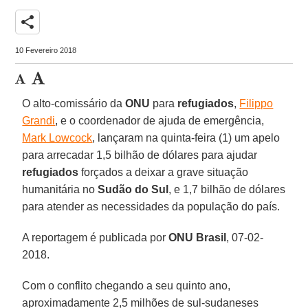
share
10 Fevereiro 2018
O alto-comissário da
ONU
para
refugiados
,
Filippo
Grandi
, e o coordenador de ajuda de emergência,
Mark Lowcock
, lançaram na quinta-feira (1) um apelo
para arrecadar 1,5 bilhão de dólares para ajudar
refugiados
forçados a deixar a grave situação
humanitária no
Sudão do Sul
, e 1,7 bilhão de dólares
para atender as necessidades da população do país.
A reportagem é publicada por
ONU Brasil
, 07-02-
2018.
Com o conflito chegando a seu quinto ano,
aproximadamente 2,5 milhões de sul-sudaneses