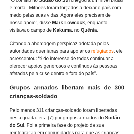
“O conflito no
Sudão do Sul
chegou a um nível brutal
e mortal. Milhões foram forçados a deixar o país com
medo pelas suas vidas. Agora eles precisam de
nosso apoio”, disse
Mark Lowcock
, enquanto
visitava o campo de
Kakuma
, no
Quênia
.
Citando a abordagem perspicaz adotada pelas
autoridades quenianas para apoiar os
refugiados
, ele
acrescentou: “é do interesse de todos continuar a
oferecer apoios generosos e contínuos às pessoas
afetadas pela crise dentro e fora do país”.
Grupos armados libertam mais de 300
crianças-soldado
Pelo menos 311 crianças-soldado foram libertadas
nesta quarta-feira (7) por grupos armados do
Sudão
do Sul
. Foi a primeira fase do projeto da sua
reintegração em comunidades para que as crianças