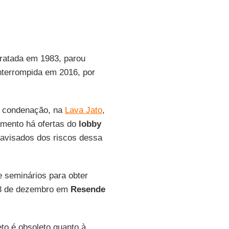
tratada em 1983, parou
nterrompida em 2016, por
a condenação, na
Lava Jato
,
amento há ofertas do
lobby
savisados dos riscos dessa
 seminários para obter
8 de dezembro em
Resende
eto é obsoleto quanto à