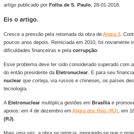
artigo publicado por
Folha de S. Paulo
, 28-01-2018.
Eis o artigo.
Cresce a pressão pela retomada da obra de
Angra 3
. Con
poucos anos depois. Reiniciada em 2010, foi novamente i
dificuldades financeiras e pela
corrupção
.
Esse problema deve ter sido considerado superado com 
do então presidente da
Eletronuclear
. E para seu financi
nuclear
que corteja, via russos e chineses, os países de
tecnologia.
A
Eletronuclear
multiplica gestões em
Brasília
e promove
apoios: em 4 de dezembro em
Angra dos Reis (RJ)
, em 1
(RJ)
.
Mais uma vez, a obra se reinicia, ignorando-se que o proj