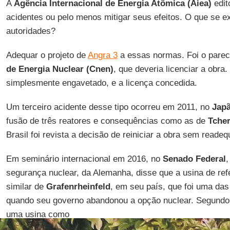
A
Agência Internacional de Energia Atômica (Aiea)
edit
acidentes ou pelo menos mitigar seus efeitos. O que se ex
autoridades?
Adequar o projeto de
Angra 3
a essas normas. Foi o pare
de Energia Nuclear (Cnen)
, que deveria licenciar a obra.
simplesmente engavetado, e a licença concedida.
Um terceiro acidente desse tipo ocorreu em 2011, no
Jap
fusão de três reatores e consequências como as de
Tche
Brasil foi revista a decisão de reiniciar a obra sem readeq
Em seminário internacional em 2016, no
Senado Federal
,
segurança nuclear, da Alemanha, disse que a usina de re
similar de
Grafenrheinfeld
, em seu país, que foi uma das
quando seu governo abandonou a opção nuclear. Segundo 
uma usina como