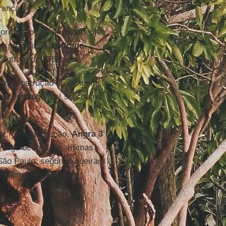
rança.
orrupção? O ex-presidente
er propina da
Andrade
contrato de 1983.
 de reconstrução da imagem
ses estrangeiros! seria uma
ar
, em elaboração,
Angra 3
 algo ocorrer, as vítimas
São Paulo, segundo queiram
! É uma exigência de