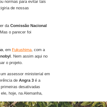
ou normas para evitar tais
igiria de nossas
cer da
Comissão Nacional
 Mas o parecer foi
ão
, em
Fukushima
, com a
rnobyl
. Nem assim aqui no
uar o projeto.
 um assessor ministerial em
ferência de
Angra 3
é a
 primeiras desativadas
ele, hoje, na Alemanha,