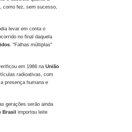
ir, como fez, sem sucesso,
dia levar em conta o
corrido no final daquela
idos
. "Falhas múltiplas"
verificou em 1986 na
União
tículas radioativas, com
ra a presença humana e
as gerações serão ainda
 o
Brasil
importou leite