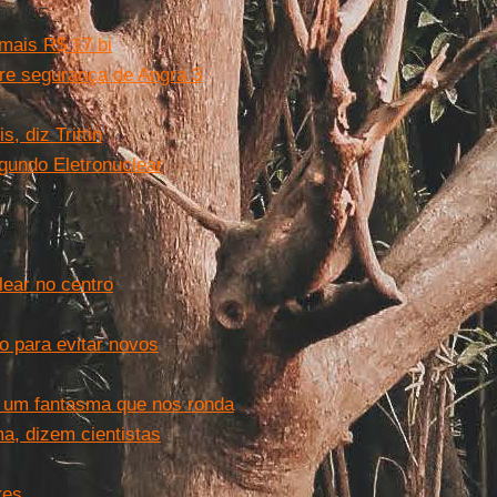
N° 355
mais R$ 17 bi
re segurança de Angra 3
, diz Trittin
gundo Eletronuclear
lear no centro
o para evitar novos
é um fantasma que nos ronda
, dizem cientistas
res