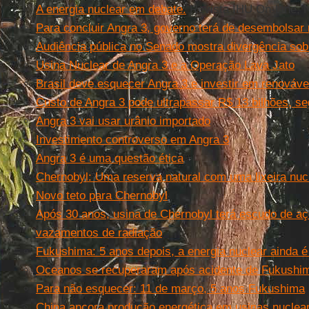
A energia nuclear em debate.
Revista IHU On-Line, 
Para concluir Angra 3, governo terá de desembolsar 
Audiência pública no Senado mostra divergência sob
Usina Nuclear de Angra 3 e a Operação Lava Jato
Brasil deve esquecer Angra 3 e investir em renováveis
Custo de Angra 3 pode ultrapassar R$ 13 bilhões, se
Angra 3 vai usar urânio importado
Investimento controverso em Angra 3
Angra 3 é uma questão ética
Chernobyl: Uma reserva natural com uma lixeira nuc
Novo teto para Chernobyl
Após 30 anos, usina de Chernobyl terá escudo de aç
vazamentos de radiação
Fukushima: 5 anos depois, a energia nuclear ainda 
Oceanos se recuperaram após acidente de Fukushima
Para não esquecer: 11 de março, 5 anos Fukushima
China ancora produção energética em usinas nuclea