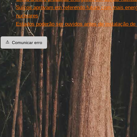
Suíços aprovam em referendo futuro com mais energ
nucleares
Estados poderão ser ouvidos antes de instalação de
⚠️
Comunicar erro