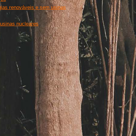
ias renováveis e sem usinas
 usinas nucleares