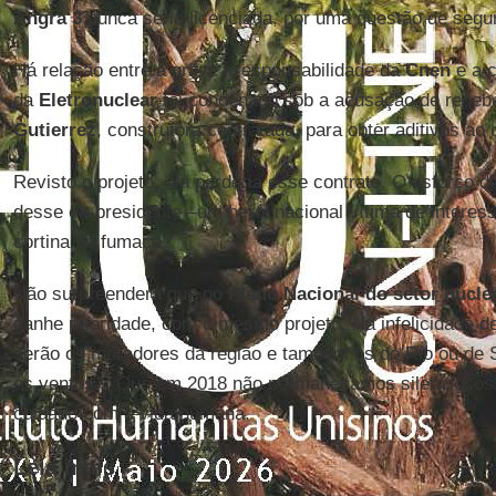
Angra 3
nunca seria licenciada, por uma questão de segu
Há relação entre a grave irresponsabilidade da
Cnen
e a c
da
Eletronuclear
foi condenado sob a acusação de receb
Gutierrez
, construtora contratada, para obter aditivos ao 
Revisto o projeto, ela perderia esse contrato. O esforço
desse ex-presidente –um herói nacional vítima de interes
cortina de fumaça?
Não surpreenderá que no
Plano Nacional do setor nucle
ganhe prioridade, com o mesmo projeto. Na infelicidade de
serão os moradores da região e também os do Rio ou de 
os ventos... Que em 2018 não permaneçamos silenciosos
cuidado com a vida humana.
Leia mais