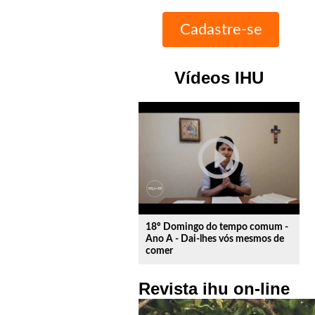
Vídeos IHU
play_circle_outline
18º Domingo do tempo comum -
Ano A - Dai-lhes vós mesmos de
comer
Revista ihu on-line