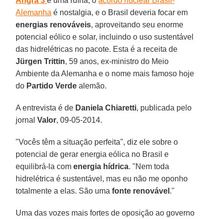
Angra 3
é uma ruína, o
acordo nuclear Brasil-
Alemanha
é nostalgia, e o Brasil deveria focar em
energias
renováveis
, aproveitando seu enorme
potencial eólico e solar, incluindo o uso sustentável
das hidrelétricas no pacote. Esta é a receita de
Jürgen
Trittin
, 59 anos, ex-ministro do Meio
Ambiente da Alemanha e o nome mais famoso hoje
do
Partido Verde
alemão.
A entrevista é de
Daniela Chiaretti
, publicada pelo
jornal
Valor
, 09-05-2014.
"Vocês têm a situação perfeita", diz ele sobre o
potencial de gerar energia eólica no Brasil e
equilibrá-la com
energia
hídrica
. "Nem toda
hidrelétrica é sustentável, mas eu não me oponho
totalmente a elas. São uma
fonte
renovável
."
Uma das vozes mais fortes de oposição ao governo