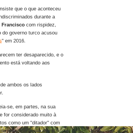
nsiste que o que aconteceu
ndiscriminados durante a
e
Francisco
com rispidez,
o do governo turco acusou
s
" em 2016.
arecem ter desaparecido, e o
ento está voltando aos
r de ambos os lados
r.
eia-se, em partes, na sua
e for considerado muito à
ntos como um "ditador" com
 de mobilizar apoio moral