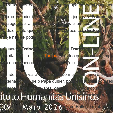
para as questões com que se preocupa em geral pode ser
Por outro lado, também há muito em jogo para
Francisco
diálogo mais amplo com os Estados islâmicos, e os conse
a dizer a ele que manter boas relações com
Erdogan
pode
hoje não se pode prever.
Quanto a
Erdogan
, ele já sabe que
Francisco
está dispost
capital político com a
Turquia
por algo que considere impo
reconhecimento do genocídio armênio.
O líder turco vai a Roma sabendo muito bem que o preço 
internacionais, se o
Papa
quiser, pode ser a pressão a re
internamente impopulares, como o destino da comunidade 
Turquia
centrada no
Patriarcado de Constantinopla
, cu
Um exemplo é o famoso seminário de
Halki
, em
Istambul