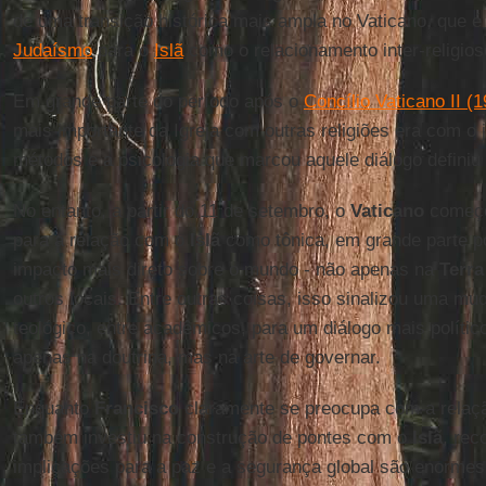
de uma transição histórica mais ampla no Vaticano, que 
Judaísmo
para o
Islã
como o relacionamento inter-religios
Em grande parte do período após o
Concílio Vaticano II (
mais importante da Igreja com outras religiões era com o 
métodos e a psicologia que marcou aquele diálogo definiu 
No entanto, a partir do 11 de setembro, o
Vaticano
começo
para a relação com o
Islã
como tônica, em grande parte p
impacto mais direto sobre o mundo - não apenas na
Terra
outros locais. Entre outras coisas, isso sinalizou uma m
teológico, entre acadêmicos, para um diálogo mais polític
apenas na doutrina, mas na arte de governar.
Enquanto
Francisco
claramente se preocupa com a relaçã
também investiu na construção de pontes com o
Islã
, re
implicações para a paz e a segurança global são enormes