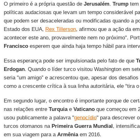
O primeiro é a própria questão de
Jerusalém
.
Trump
tem 
políticas audaciosas que levam um tempo considerável p
que podem ser desaceleradas ou modificadas quando a poe
Estado dos EUA,
Rex Tillerson
, afirmou que a ação da em
acontecer este ano, provavelmente nem no próximo". Port
Francisco
esperem que ainda haja tempo hábil para intervi
Essa esperança pode ser impulsionada pelo fato de que
T
Erdogan
. Quando o líder turco visitou Washington em se
seria "um amigo” e acrescentou que, apesar dos desafio
como a crescente crítica à sua linha autoritária, ele “tira 
Em segundo lugar, o encontro é importante porque de cer
nas relações entre
Turquia
e
Vaticano
que começou em 2
usou publicamente a palavra "
genocídio
" para descrever 
turcos otomanos na
Primeira Guerra Mundial
, intensifi
em sua viagem para a
Armênia
em 2016.