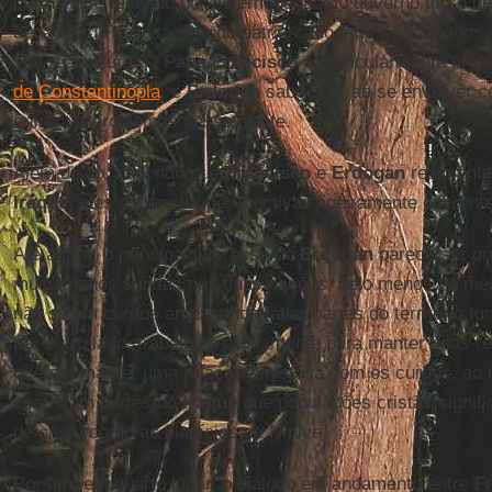
permanece fechado por determinação do governo turco de
décadas de solicitações do patriarcado e de seus aliados i
sua reabertura. O
Papa Francisco
é particularmente pró
de Constantinopla
, e
Erdogan
sabe que, ao se envolver c
enfrentar problemas nessa frente.
Além disso, supondo que
Francisco
e
Erdogan
realmente
Iraque
, eles podem ter perspectivas ligeiramente diferent
Até agora, o principal interesse de
Erdogan
parece ser pr
muçulmanos sunitas nas duas nações, pelo menos na med
não sejam curdos ameaçando fatiar partes do território tu
por outro lado, trabalham arduamente para manter boas 
querem manter uma relação amistosa com os curdos, ao 
controlam partes do
Iraque
que populações cristãs signi
de casa, como as planícies de Nínive.
Por fim, em quarto lugar, o diálogo em andamento entre
F