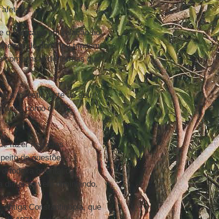
 afetado.
e o
Vaticano
em relação ao
lheiros do pontífice tendem
 compensar de formas que
o a investir parte do seu
rtante, como o
de fazer negócios
speito de questões
ortodoxa oriental da
ja dimenso vem diminuindo.
, antiga Constantinopla, que