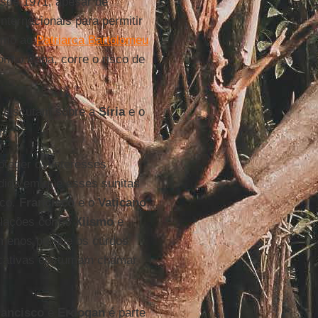
sde 1971, apesar de
nternacionais para permitir
ximo ao
Patriarca Bartolomeu
om o Papa, corre o risco de
 discutam sobre a
Síria
e o
es.
oteger os interesses
ida em que esses sunitas
rco.
Francisco
e o
Vaticano
,
relações com o
Xiismo
e
menos porque os curdos
ficativas costumam chamar
rancisco
e
Erdogan
é parte