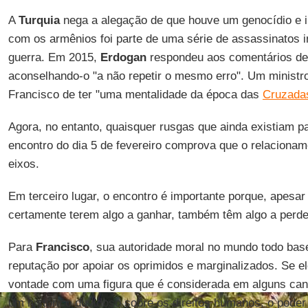
A
Turquia
nega a alegação de que houve um genocídio e i
com os armênios foi parte de uma série de assassinatos i
guerra. Em 2015,
Erdogan
respondeu aos comentários d
aconselhando-o "a não repetir o mesmo erro". Um ministr
Francisco de ter "uma mentalidade da época das
Cruzada
Agora, no entanto, quaisquer rusgas que ainda existiam p
encontro do dia 5 de fevereiro comprova que o relacionam
eixos.
Em terceiro lugar, o encontro é importante porque, apesa
certamente terem algo a ganhar, também têm algo a perde
Para
Francisco
, sua autoridade moral no mundo todo bas
reputação por apoiar os oprimidos e marginalizados. Se el
vontade com uma figura que é considerada em alguns ca
um histórico duvidoso sobre os direitos humanos, o poder