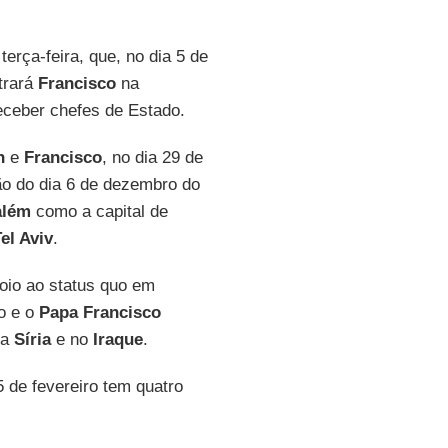
terça-feira, que, no dia 5 de
trará
Francisco
na
eceber chefes de Estado.
n
e
Francisco
, no dia 29 de
ão do dia 6 de dezembro do
além
como a capital de
el Aviv
.
oio ao status quo em
co e o
Papa Francisco
na
Síria
e no
Iraque
.
5 de fevereiro tem quatro