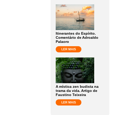
Itinerantes do Espírito.
Comentário de Adroaldo
Palaoro
LER MAIS
A mística zen budista na
trama da vida. Artigo de
Faustino Teixeira
LER MAIS