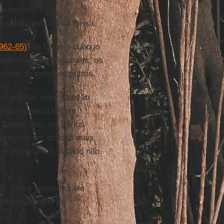
é a mudança do
o paradigmático da Igreja.
1962-65)
, de longe o diálogo
judaísmo, e a linguagem, os
o tom de todos os outros.
u prestar mais atenção
orque parecia ter um
 Santa
, mas em vários
udança de um diálogo mais
o e diplomático, focado não
o com o judaísmo, ele
conhecendo que as
.