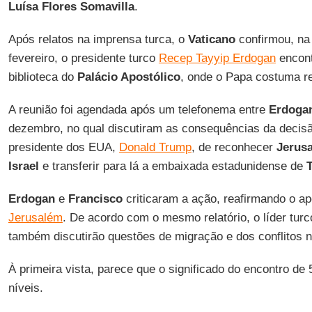
Luísa Flores Somavilla
.
Após relatos na imprensa turca, o
Vaticano
confirmou, na 
fevereiro, o presidente turco
Recep Tayyip Erdogan
encon
biblioteca do
Palácio Apostólico
, onde o Papa costuma r
A reunião foi agendada após um telefonema entre
Erdoga
dezembro, no qual discutiram as consequências da decis
presidente dos EUA,
Donald Trump
, de reconhecer
Jerus
Israel
e transferir para lá a embaixada estadunidense de
T
Erdogan
e
Francisco
criticaram a ação, reafirmando o ap
Jerusalém
. De acordo com o mesmo relatório, o líder tur
também discutirão questões de migração e dos conflitos 
À primeira vista, parece que o significado do encontro de 
níveis.