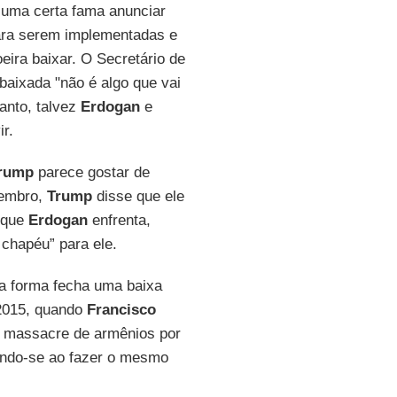
uma certa fama anunciar
ara serem implementadas e
ira baixar. O Secretário de
baixada "não é algo que vai
anto, talvez
Erdogan
e
r.
rump
parece gostar de
tembro,
Trump
disse que ele
s que
Erdogan
enfrenta,
o chapéu” para ele.
ta forma fecha uma baixa
015, quando
Francisco
o massacre de armênios por
cando-se ao fazer o mesmo