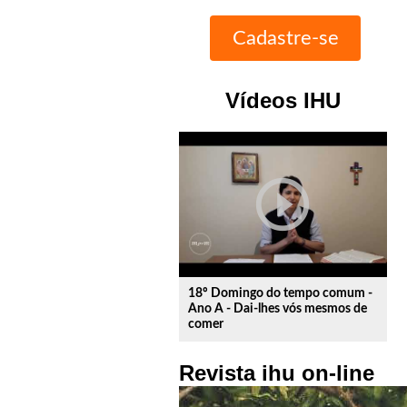
Vídeos IHU
play_circle_outline
18º Domingo do tempo comum -
Ano A - Dai-lhes vós mesmos de
comer
Revista ihu on-line