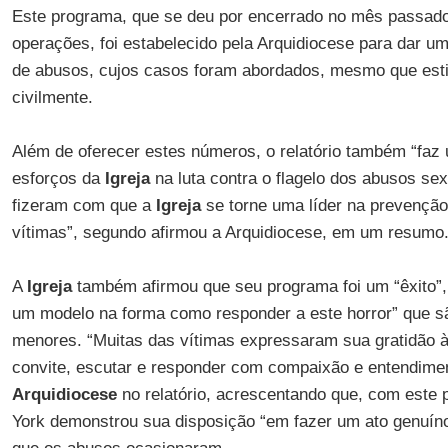
Este programa, que se deu por encerrado no mês passad
operações, foi estabelecido pela Arquidiocese para dar u
de abusos, cujos casos foram abordados, mesmo que est
civilmente.
Além de oferecer estes números, o relatório também “fa
esforços da
Igreja
na luta contra o flagelo dos abusos se
fizeram com que a
Igreja
se torne uma líder na prevenção
vítimas”, segundo afirmou a Arquidiocese, em um resumo
A
Igreja
também afirmou que seu programa foi um “êxito”,
um modelo na forma como responder a este horror” que s
menores. “Muitas das vítimas expressaram sua gratidão à 
convite, escutar e responder com compaixão e entendimen
Arquidiocese
no relatório, acrescentando que, com este
York demonstrou sua disposição “em fazer um ato genuín