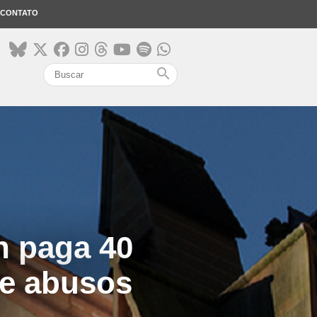
CONTATO
search
n paga 40
de abusos