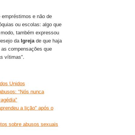
 empréstimos e não de
óquias ou escolas: algo que
mo modo, também expressou
desejo da
Igreja
de que haja
ue as compensações que
s vítimas”.
ados Unidos
abusos: “Nós nunca
ragédia”
prendeu a lição” após o
ntos sobre abusos sexuais