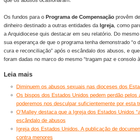
que os abusos ocasionaram.
Os fundos para o
Programa de Compensação
provêm de
dinheiro destinado a outras entidades da
Igreja
, como par
a Arquidiocese quis destacar em seu relatório. Do mes
sua esperança de que o programa tenha demonstrado “o 
cura e reconciliação” após o escândalo dos abusos, e q
foram dadas no marco do mesmo “tragam paz e consolo à
Leia mais
Diminuem os abusos sexuais nas dioceses dos Est
Os bispos dos Estados Unidos pedem perdão pelos 
poderemos nos desculpar suficientemente por esta t
O’Malley destaca que a Igreja dos Estados Unidos “a
escândalo de abusos
Igreja dos Estados Unidos. A publicação de docume
contra menores