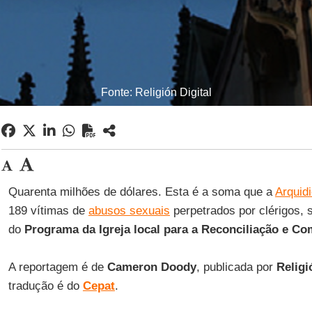
Fonte: Religión Digital
Quarenta milhões de dólares. Esta é a soma que a
Arquid
189 vítimas de
abusos sexuais
perpetrados por clérigos, 
do
Programa da Igreja local para a Reconciliação e C
A reportagem é de
Cameron Doody
, publicada por
Religi
tradução é do
Cepat
.