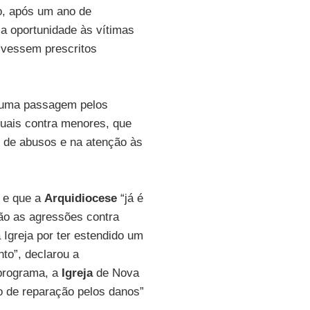
o, após um ano de
ma oportunidade às vítimas
ivessem prescritos
z uma passagem pelos
xuais contra menores, que
 de abusos e na atenção às
.
 e que a
Arquidiocese
“já é
ão as agressões contra
Igreja por ter estendido um
to”, declarou a
 programa, a
Igreja
de Nova
o de reparação pelos danos”