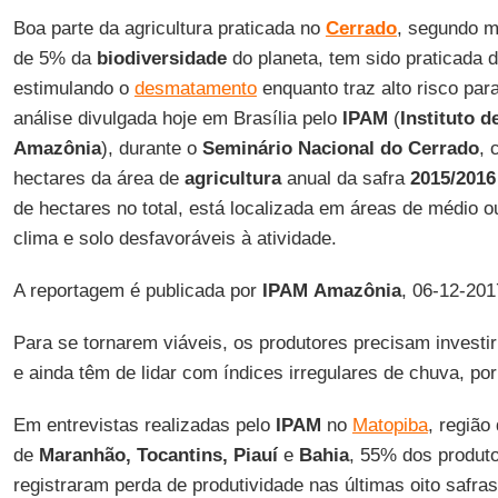
Boa parte da agricultura praticada no
Cerrado
, segundo m
de 5% da
biodiversidade
do planeta, tem sido praticada d
estimulando o
desmatamento
enquanto traz alto risco pa
análise divulgada hoje em Brasília pelo
IPAM
(
Instituto 
Amazônia
), durante o
Seminário Nacional do Cerrado
, 
hectares da área de
agricultura
anual da safra
2015/2016
de hectares no total, está localizada em áreas de médio ou
clima e solo desfavoráveis à atividade.
A reportagem é publicada por
IPAM
Amazônia
, 06-12-201
Para se tornarem viáveis, os produtores precisam invest
e ainda têm de lidar com índices irregulares de chuva, po
Em entrevistas realizadas pelo
IPAM
no
Matopiba
, região
de
Maranhão, Tocantins, Piauí
e
Bahia
, 55% dos produto
registraram perda de produtividade nas últimas oito safr