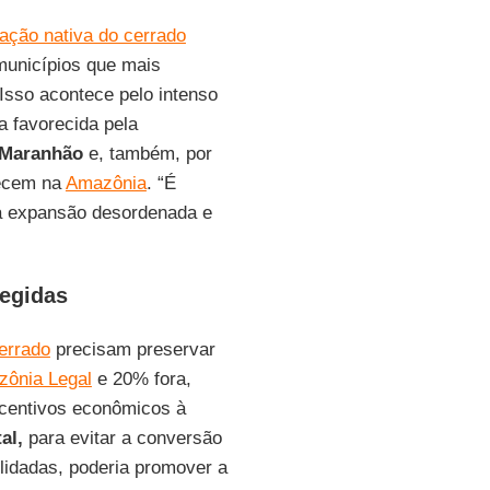
ção nativa do cerrado
municípios que mais
Isso acontece pelo intenso
a favorecida pela
Maranhão
e, também, por
lecem na
Amazônia
. “É
 à expansão desordenada e
tegidas
errado
precisam preservar
ônia Legal
e 20% fora,
ncentivos econômicos à
al,
para evitar a conversão
idadas, poderia promover a