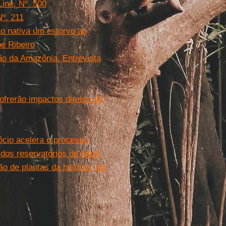
Line, Nº. 500
º. 211
o nativa um estorvo ao
e Ribeiro
ão da Amazônia. Entrevista
sofrerão impactos diretos do
ócio acelera o processo
e dos reservatórios de água”
o de plantas da história, diz