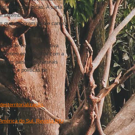
udanças climáticas. A carta
m setembro por
as que compram soja e carne
erda de vegetação nativa
ometem em trabalhar com a
roteger paisagens naturais
rnança e políticas de
esterritorialização.
 América do Sul. Revista IHU