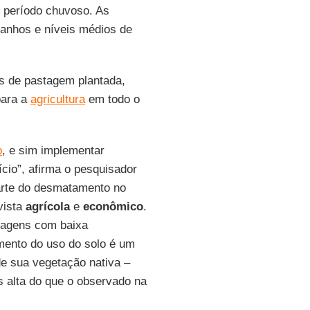
 período chuvoso. As
manhos e níveis médios de
s de pastagem plantada,
para a
agricultura
em todo o
o
, e sim implementar
ício”, afirma o pesquisador
arte do desmatamento no
vista
agrícola
e
econômico
.
stagens com baixa
amento do uso do solo é um
de sua vegetação nativa –
 alta do que o observado na