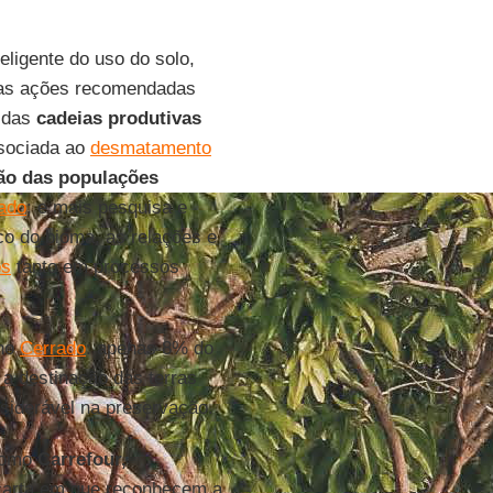
eligente do uso do solo,
tras ações recomendadas
s das
cadeias produtivas
ssociada ao
desmatamento
ção das populações
ado
; e mais pesquisa e
co do bioma, as relações e
os
tanto em processos
 no
Cerrado
: apenas 8% do
 a destinação das terras
nsiderável na preservação.
 como
Carrefour,
arta em que reconhecem a