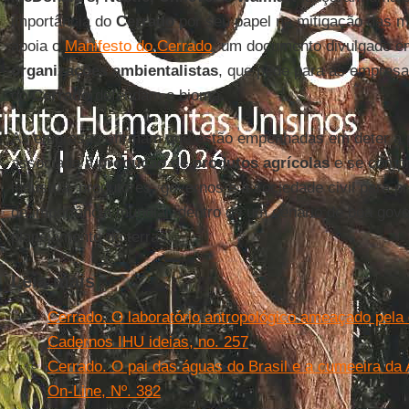
importância do
Cerrado
por seu papel na mitigação das m
apoia o
Manifesto do Cerrado
, um documento divulgado e
organizações ambientalistas
, que pede para as empres
do
Cerrado
defendam o bioma.
As empresas afirmam que estão empenhadas em deter a p
associada à
produção de produtos agrícolas
e se compr
indústria, produtores, governos e a sociedade civil para p
de importância mundial, dentro de um cenário de boa gove
planejamento de terras.
Leia mais
Cerrado. O laboratório antropológico ameaçado pela d
Cadernos IHU ideias, no. 257
Cerrado. O pai das águas do Brasil e a cumeeira da
On-Line, Nº. 382