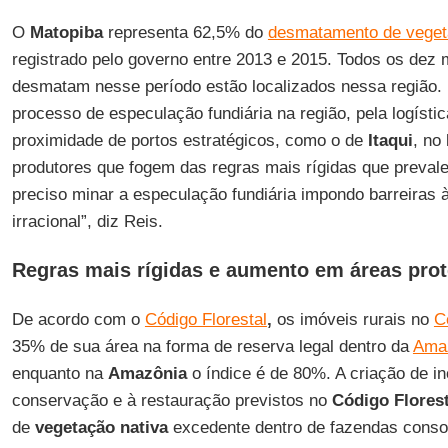
O
Matopiba
representa 62,5% do
desmatamento de vegeta
registrado pelo governo entre 2013 e 2015. Todos os dez 
desmatam nesse período estão localizados nessa região. 
processo de especulação fundiária na região, pela logístic
proximidade de portos estratégicos, como o de
Itaqui
, no
produtores que fogem das regras mais rígidas que preva
preciso minar a especulação fundiária impondo barreiras
irracional”, diz Reis.
Regras mais rígidas e aumento em áreas pro
De acordo com o
Código Florestal
,
os imóveis rurais no
C
35% de sua área na forma de reserva legal dentro da
Amaz
enquanto na
Amazônia
o índice é de 80%. A criação de i
conservação e à restauração previstos no
Código Florest
de
vegetação nativa
excedente dentro de fazendas consol