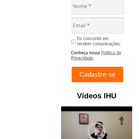
Eu concordo em
receber comunicações.
Conheça nossa
Política de
Privacidade
.
Vídeos IHU
play_circle_outline