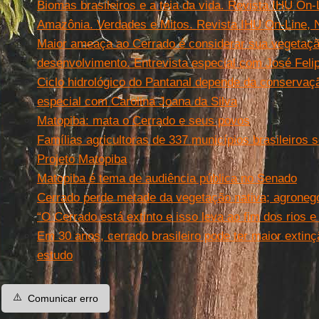
Biomas brasileiros e a teia da vida. Revista IHU On-
Amazônia. Verdades e Mitos. Revista IHU On-Line, N
Maior ameaça ao Cerrado é considerar sua vegetaçã
desenvolvimento. Entrevista especial com José Felip
Ciclo hidrológico do Pantanal depende da conservaç
especial com Carolina Joana da Silva
Matopiba: mata o Cerrado e seus povos
Famílias agricultoras de 337 municípios brasileiros 
Projeto Matopiba
Matopiba é tema de audiência pública no Senado
Cerrado perde metade da vegetação nativa; agroneg
“O Cerrado está extinto e isso leva ao fim dos rios 
Em 30 anos, cerrado brasileiro pode ter maior extinçã
estudo
⚠️
Comunicar erro