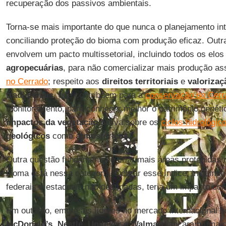
recuperação dos passivos ambientais.
Torna-se mais importante do que nunca o planejamento int
conciliando proteção do bioma com produção eficaz. Ou
envolvem um pacto multissetorial, incluindo todos os elo
agropecuárias
, para não comercializar mais produção a
no Cerrado
; respeito aos
direitos territoriais
e
valoriza
tradicionais
, que contribuem para a
conservação do Cerr
monitoramento, para conhecer melhor o patrimônio genéti
impactos da vegetação
nativa sobre os
ciclos hidrológic
geológicos
como
atmosféricos
.
Outra questão fundamental é criar mais áreas protegidas
bioma está nessa categoria. Dobrar esse índice, incluindo
federais e estaduais não destinadas, teria um impacto co
Em outubro, empresas líderes no mercado internacional
McDonald’s, Nestlé, Unilever
e
Walmart
lançaram uma c