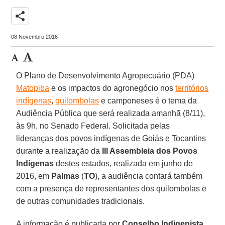
share
08 Novembro 2016
O Plano de Desenvolvimento Agropecuário (PDA)
Matopiba
e os impactos do agronegócio nos
territórios
indígenas
,
quilombolas
e camponeses é o tema da
Audiência Pública que será realizada amanhã (8/11),
às 9h, no Senado Federal. Solicitada pelas
lideranças dos povos indígenas de Goiás e Tocantins
durante a realização da
III Assembleia dos Povos
Indígenas
destes estados, realizada em junho de
2016, em
Palmas
(
TO
), a audiência contará também
com a presença de representantes dos quilombolas e
de outras comunidades tradicionais.
A informação é publicada por
Conselho Indigenista