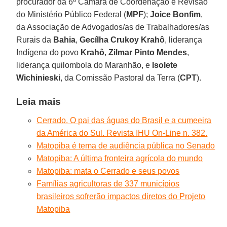
procurador da 6ª Câmara de Coordenação e Revisão
do Ministério Público Federal (
MPF
);
Joice Bonfim
,
da Associação de Advogados/as de Trabalhadores/as
Rurais da
Bahia
,
Gecílha Crukoy Krahô
, liderança
Indígena do povo
Krahô
,
Zilmar Pinto Mendes
,
liderança quilombola do Maranhão, e
Isolete
Wichinieski
, da Comissão Pastoral da Terra (
CPT
).
Leia mais
Cerrado. O pai das águas do Brasil e a cumeeira
da América do Sul. Revista IHU On-Line n. 382.
Matopiba é tema de audiência pública no Senado
Matopiba: A última fronteira agrícola do mundo
Matopiba: mata o Cerrado e seus povos
Famílias agricultoras de 337 municípios
brasileiros sofrerão impactos diretos do Projeto
Matopiba