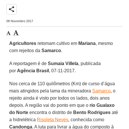
share
08 Novembro 2017
Agricultores
retomam cultivo em
Mariana
, mesmo
com rejeitos da
Samarco
.
A reportagem é de
Sumaia Villela
, publicada
por
Agência Brasil
, 07-11-2017.
Nos cerca de 110 quilômetros (Km) de curso d’água
mais atingidos pela lama da mineradora
Samarco
, o
rejeito ainda é visto por todos os lados, dois anos
depois. A região vai do ponto em que o
rio Gualaxo
do Norte
encontra o distrito de
Bento Rodrigues
até
a hidrelétrica
Risoleta Neves
, conhecida como
Candonga
. A luta para livrar a água do composto à