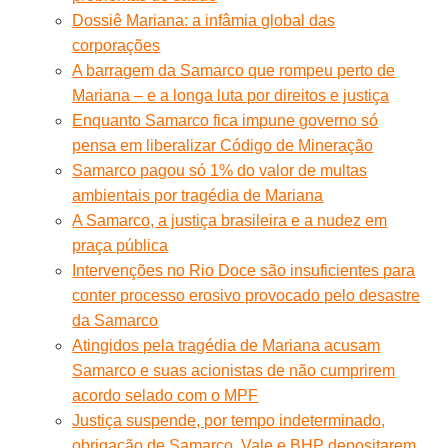
Dossiê Mariana: a infâmia global das
corporações
A barragem da Samarco que rompeu perto de
Mariana – e a longa luta por direitos e justiça
Enquanto Samarco fica impune governo só
pensa em liberalizar Código de Mineração
Samarco pagou só 1% do valor de multas
ambientais por tragédia de Mariana
A Samarco, a justiça brasileira e a nudez em
praça pública
Intervenções no Rio Doce são insuficientes para
conter processo erosivo provocado pelo desastre
da Samarco
Atingidos pela tragédia de Mariana acusam
Samarco e suas acionistas de não cumprirem
acordo selado com o MPF
Justiça suspende, por tempo indeterminado,
obrigação de Samarco, Vale e BHP depositarem