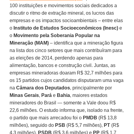
100 instituições e movimentos sociais dedicados a
discutir o ritmo de extração mineral, os lucros das
empresas e os impactos socioambientais – entre elas
o
Instituto de Estudos Socioeconômicos (Inesc)
e
o
Movimento pela Soberania Popular na
Mineração (MAM)
– identifica que a mineração figura
na lista dos cinco setores que mais contribuíram para
as eleições de 2014, perdendo apenas para
alimentação, bancos e construção civil. Juntas, as
empresas mineradoras doaram R$ 32,7 milhões para
os 15 partidos cujos candidatos disputaram uma vaga
na
Câmara dos Deputados
, principalmente por
Minas Gerais
,
Pará
e
Bahia
, maiores estados
mineradores do Brasil — somente a Vale doou R$
22,6 milhões. O estudo informa que, isolado na frente,
o partido que mais arrecadou foi o
PMDB
(R$ 13,8
milhões), seguido do
PSB
(R$ 5,7 milhões),
PT
(R$
4,3 milhões),
PSDB
(R$ 3,6 milhões) e
PP
(R$ 1,7