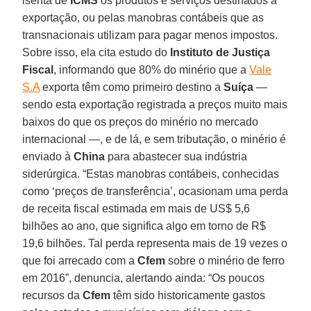
isenta de
ICMS
os produtos e serviços destinados à
exportação, ou pelas manobras contábeis que as
transnacionais utilizam para pagar menos impostos.
Sobre isso, ela cita estudo do
Instituto de Justiça
Fiscal
, informando que 80% do minério que a
Vale
S.A
exporta têm como primeiro destino a
Suíça
—
sendo esta exportação registrada a preços muito mais
baixos do que os preços do minério no mercado
internacional —, e de lá, e sem tributação, o minério é
enviado à
China
para abastecer sua indústria
siderúrgica. “Estas manobras contábeis, conhecidas
como ‘preços de transferência’, ocasionam uma perda
de receita fiscal estimada em mais de US$ 5,6
bilhões ao ano, que significa algo em torno de R$
19,6 bilhões. Tal perda representa mais de 19 vezes o
que foi arrecado com a
Cfem
sobre o minério de ferro
em 2016”, denuncia, alertando ainda: “Os poucos
recursos da
Cfem
têm sido historicamente gastos