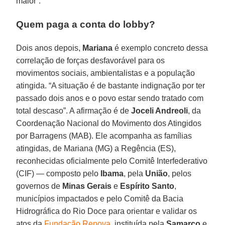
maior”.
Quem paga a conta do lobby?
Dois anos depois,
Mariana
é exemplo concreto dessa
correlação de forças desfavorável para os
movimentos sociais, ambientalistas e a população
atingida. “A situação é de bastante indignação por ter
passado dois anos e o povo estar sendo tratado com
total descaso”. A afirmação é de
Joceli Andreoli
, da
Coordenação Nacional do Movimento dos Atingidos
por Barragens (MAB). Ele acompanha as famílias
atingidas, de Mariana (MG) a Regência (ES),
reconhecidas oficialmente pelo Comitê Interfederativo
(CIF) — composto pelo
Ibama
, pela
União
, pelos
governos de
Minas Gerais
e
Espírito Santo
,
municípios impactados e pelo Comitê da Bacia
Hidrográfica do Rio Doce para orientar e validar os
atos da
Fundação Renova
, instituída pela
Samarco
e