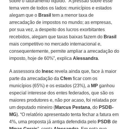
sobre o faturamento líquido. “A pressão sobre esse
tema vem de todos os lados: municípios e estados
alegam que o
Brasil
tem a menor taxa de
arrecadação de impostos no mundo; as empresas,
por sua vez, a despeito dos lucros exorbitantes
recebidos, alegam que taxas baixas fazem do
Brasil
mais competitivo no mercado internacional e,
consequentemente, permite ampliar a arrecadação do
imposto, hoje de 60%”, explica
Alessandra
.
A assessora do
Inesc
revela ainda que, face à maior
parte da arrecadação da
Cfem
ficar com os
municípios (65%) e os estados (23%), a
MP
ganhou
especial interesse dos entes federados, que são os
maiores produtores e, não por acaso, foi relatada por
um deputado mineiro (
Marcus Pestana
, do
PSDB-
MG
). “O relatório apresentado tenta fechar a fatura em
4%, uma proposta já antiga defendida pelo
PSDB
de
Minas Gerais
”, conta
Alessandra
. Em nota que