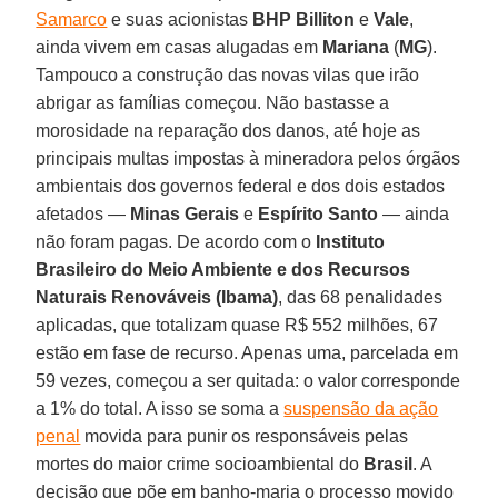
Samarco
e suas acionistas
BHP Billiton
e
Vale
,
ainda vivem em casas alugadas em
Mariana
(
MG
).
Tampouco a construção das novas vilas que irão
abrigar as famílias começou. Não bastasse a
morosidade na reparação dos danos, até hoje as
principais multas impostas à mineradora pelos órgãos
ambientais dos governos federal e dos dois estados
afetados —
Minas Gerais
e
Espírito Santo
— ainda
não foram pagas. De acordo com o
Instituto
Brasileiro do Meio Ambiente e dos Recursos
Naturais Renováveis (Ibama)
, das 68 penalidades
aplicadas, que totalizam quase R$ 552 milhões, 67
estão em fase de recurso. Apenas uma, parcelada em
59 vezes, começou a ser quitada: o valor corresponde
a 1% do total. A isso se soma a
suspensão da ação
penal
movida para punir os responsáveis pelas
mortes do maior crime socioambiental do
Brasil
. A
decisão que põe em banho-maria o processo movido