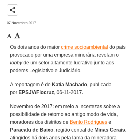
share
07 Novembro 2017
Os dois anos do maior
crime socioambiental
do país
provocado por uma empresa minerária revelam o
lobby
de um setor altamente lucrativo junto aos
poderes Legislativo e Judiciário.
A reportagem é de
Katia Machado
, publicada
por
EPSJV/Fiocruz
, 06-11-2017.
Novembro de 2017: em meio a incertezas sobre a
possibilidade de retorno ao antigo modo de vida,
moradores dos distritos de
Bento Rodrigues
e
Paracatu de Baixo
, região central de
Minas Gerais
,
atingidos há dois anos pela lama da mineradora