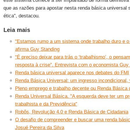
este sistema comece a ser implantado de forma definitiv
que as razões para apostar nesta renda básica universal s
ética”, destacou.
Leia mais
“Estamos rumo a um sistema onde trabalho duro e o 
afirma Guy Standing
“É preciso deixar para trás o ‘trabalhismo’, o pens
resposta à crise”. Entrevista com o economista Guy
Renda básica universal aparece nos debates do FMI
Renda Básica Universal: um ingresso incondicional, v
Pleno emprego e trabalho decente ou Renda Básica 
Renda Universal Básica. "A esquerda deve ter um pro
trabalhista e da Previdência”
Robôs, Revolução 4.0 e Renda Básica de Cidadania
O desafio de compreender e buscar uma renda básic
Josué Pereira da Silva