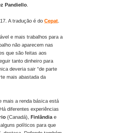
z Pandiello
.
017. A tradução é do
Cepat
.
ável e mais trabalhos para a
abalho não aparecem nas
es que são feitas aos
guir tanto dinheiro para
ca deveria sair “de parte
arte mais abastada da
e mais a renda básica está
 Há diferentes experiências
rio
(Canadá),
Finlândia
e
alguns políticos para que