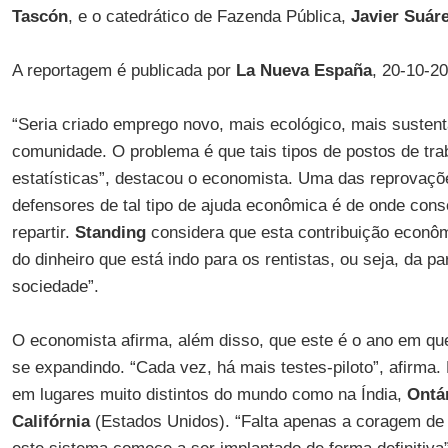
Tascón
, e o catedrático de Fazenda Pública,
Javier Suáre
A reportagem é publicada por
La Nueva España
, 20-10-2
“Seria criado emprego novo, mais ecológico, mais sustent
comunidade. O problema é que tais tipos de postos de tr
estatísticas”, destacou o economista. Uma das reprovaçõ
defensores de tal tipo de ajuda econômica é de onde conse
repartir.
Standing
considera que esta contribuição econômi
do dinheiro que está indo para os rentistas, ou seja, da p
sociedade”.
O economista afirma, além disso, que este é o ano em qu
se expandindo. “Cada vez, há mais testes-piloto”, afirma.
em lugares muito distintos do mundo como na Índia,
Ontá
Califórnia
(Estados Unidos). “Falta apenas a coragem de 