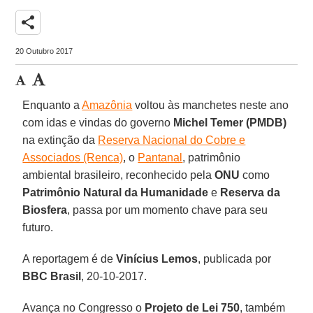
share
20 Outubro 2017
Enquanto a
Amazônia
voltou às manchetes neste ano
com idas e vindas do governo
Michel Temer (PMDB)
na extinção da
Reserva Nacional do Cobre e
Associados (Renca)
, o
Pantanal
, patrimônio
ambiental brasileiro, reconhecido pela
ONU
como
Patrimônio Natural da Humanidade
e
Reserva da
Biosfera
, passa por um momento chave para seu
futuro.
A reportagem é de
Vinícius Lemos
, publicada por
BBC Brasil
, 20-10-2017.
Avança no Congresso o
Projeto de Lei 750
, também