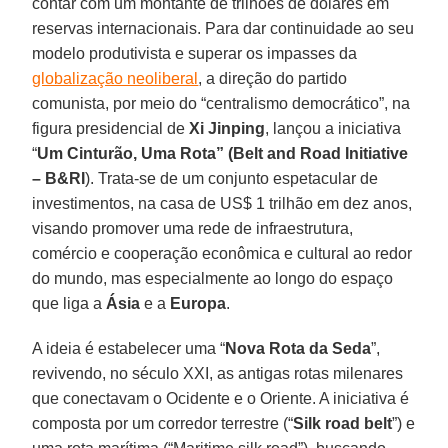
contar com um montante de trilhões de dólares em
reservas internacionais. Para dar continuidade ao seu
modelo produtivista e superar os impasses da
globalização neoliberal
, a direção do partido
comunista, por meio do “centralismo democrático”, na
figura presidencial de
Xi Jinping
, lançou a iniciativa
“
Um Cinturão, Uma Rota” (Belt and Road Initiative
– B&RI
). Trata-se de um conjunto espetacular de
investimentos, na casa de US$ 1 trilhão em dez anos,
visando promover uma rede de infraestrutura,
comércio e cooperação econômica e cultural ao redor
do mundo, mas especialmente ao longo do espaço
que liga a
Ásia
e a
Europa
.
A ideia é estabelecer uma “
Nova Rota da Seda
”,
revivendo, no século XXI, as antigas rotas milenares
que conectavam o Ocidente e o Oriente. A iniciativa é
composta por um corredor terrestre (“
Silk road belt
”) e