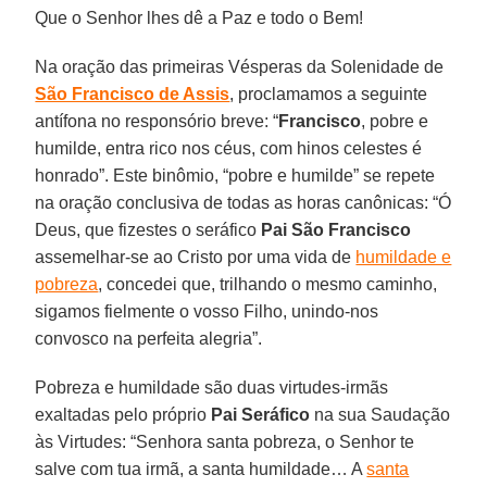
Que o Senhor lhes dê a Paz e todo o Bem!
Na oração das primeiras Vésperas da Solenidade de
São Francisco de Assis
, proclamamos a seguinte
antífona no responsório breve: “
Francisco
, pobre e
humilde, entra rico nos céus, com hinos celestes é
honrado”. Este binômio, “pobre e humilde” se repete
na oração conclusiva de todas as horas canônicas: “Ó
Deus, que fizestes o seráfico
Pai
São Francisco
assemelhar-se ao Cristo por uma vida de
humildade e
pobreza
, concedei que, trilhando o mesmo caminho,
sigamos fielmente o vosso Filho, unindo-nos
convosco na perfeita alegria”.
Pobreza e humildade são duas virtudes-irmãs
exaltadas pelo próprio
Pai Seráfico
na sua Saudação
às Virtudes: “Senhora santa pobreza, o Senhor te
salve com tua irmã, a santa humildade… A
santa