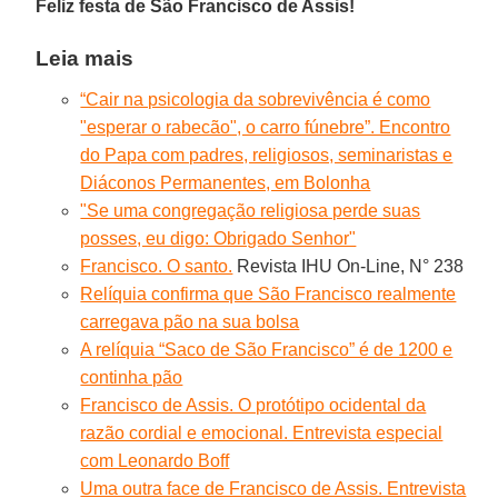
Feliz festa de São Francisco de Assis!
Leia mais
“Cair na psicologia da sobrevivência é como
"esperar o rabecão", o carro fúnebre”. Encontro
do Papa com padres, religiosos, seminaristas e
Diáconos Permanentes, em Bolonha
"Se uma congregação religiosa perde suas
posses, eu digo: Obrigado Senhor"
Francisco. O santo.
Revista IHU On-Line, N° 238
Relíquia confirma que São Francisco realmente
carregava pão na sua bolsa
A relíquia “Saco de São Francisco” é de 1200 e
continha pão
Francisco de Assis. O protótipo ocidental da
razão cordial e emocional. Entrevista especial
com Leonardo Boff
Uma outra face de Francisco de Assis. Entrevista