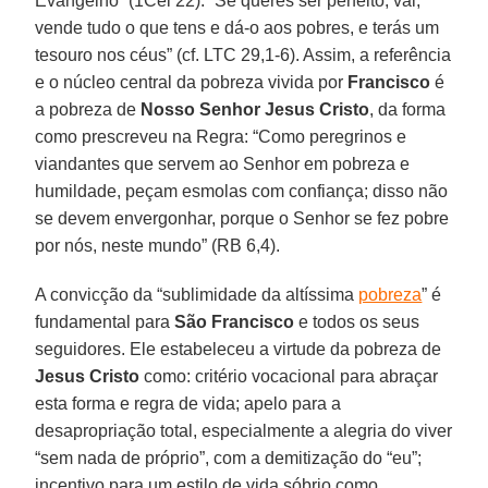
Evangelho” (1Cel 22): “Se queres ser perfeito, vai,
vende tudo o que tens e dá-o aos pobres, e terás um
tesouro nos céus” (cf. LTC 29,1-6). Assim, a referência
e o núcleo central da pobreza vivida por
Francisco
é
a pobreza de
Nosso Senhor Jesus Cristo
, da forma
como prescreveu na Regra: “Como peregrinos e
viandantes que servem ao Senhor em pobreza e
humildade, peçam esmolas com confiança; disso não
se devem envergonhar, porque o Senhor se fez pobre
por nós, neste mundo” (RB 6,4).
A convicção da “sublimidade da altíssima
pobreza
” é
fundamental para
São Francisco
e todos os seus
seguidores. Ele estabeleceu a virtude da pobreza de
Jesus Cristo
como: critério vocacional para abraçar
esta forma e regra de vida; apelo para a
desapropriação total, especialmente a alegria do viver
“sem nada de próprio”, com a demitização do “eu”;
incentivo para um estilo de vida sóbrio como