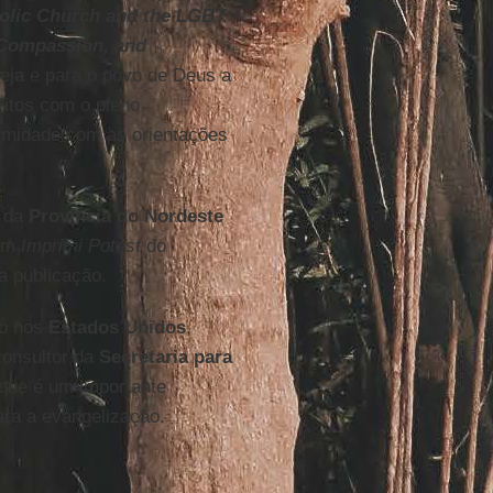
holic Church and the LGBT
 Compassion, and
reja e para o povo de Deus a
itos com o pleno
ormidade com as orientações
da
Província do Nordeste
 um
Imprimi Potest
do
a publicação.
to nos
Estados Unidos
,
onsultor da
Secretaria para
 que é um importante
ara a evangelização.