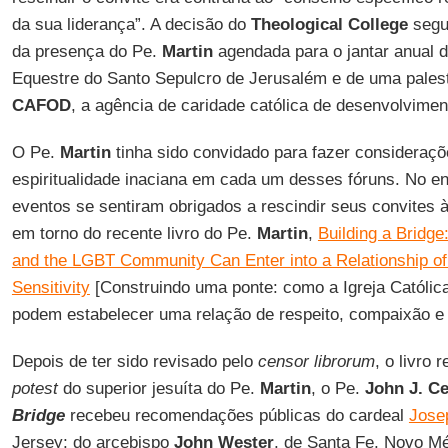
da sua liderança”. A decisão do
Theological College
segu
da presença do Pe.
Martin
agendada para o jantar anual 
Equestre do Santo Sepulcro de Jerusalém e de uma palestr
CAFOD
, a agência de caridade católica de desenvolviment
O Pe.
Martin
tinha sido convidado para fazer consideraçõ
espiritualidade inaciana em cada um desses fóruns. No e
eventos se sentiram obrigados a rescindir seus convites à
em torno do recente livro do Pe.
Martin
,
Building a Bridg
and the LGBT Community Can Enter into a Relationship o
Sensitivity
[Construindo uma ponte: como a Igreja Católi
podem estabelecer uma relação de respeito, compaixão e s
Depois de ter sido revisado pelo
censor librorum
, o livro
potest
do superior jesuíta do Pe.
Martin
, o Pe.
John J. C
Bridge
recebeu recomendações públicas do cardeal
Jose
Jersey; do arcebispo
John Wester
, de Santa Fe, Novo Mé