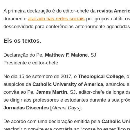
A primeira declaração é do editor-chefe da
revista Ameri
duramente
atacado nas redes sociais
por grupos católico
desconvidado para conferências anteriormente agendadas
Eis os textos.
Declaração do Pe.
Matthew F. Malone
, SJ
Presidente e editor-chefe
No dia 15 de setembro de 2017, o
Theological College
, 
auspícios da
Catholic University of America
, anunciou s
convite ao Pe.
James Martin
, SJ, editor-chefe de longa d
se dirigir aos professores e estudantes durante a sua pr
Jornadas Discentes
[
Alumni Days
].
De acordo com uma declaração emitida pela
Catholic Uni
rescindir o convite era contrária ao “conselho específico 