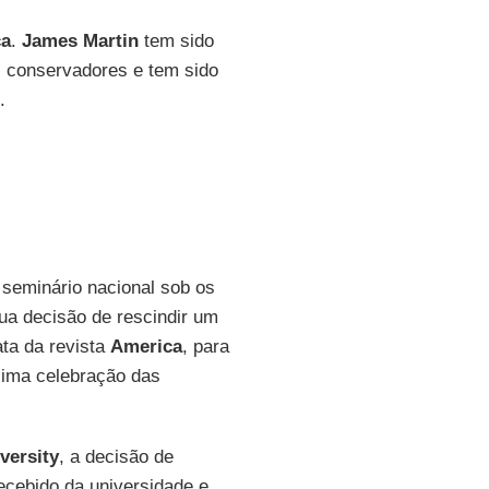
ca
.
James Martin
tem sido
s conservadores e tem sido
.
o seminário nacional sob os
ua decisão de rescindir um
ata da revista
America
, para
óxima celebração das
versity
, a decisão de
recebido da universidade e