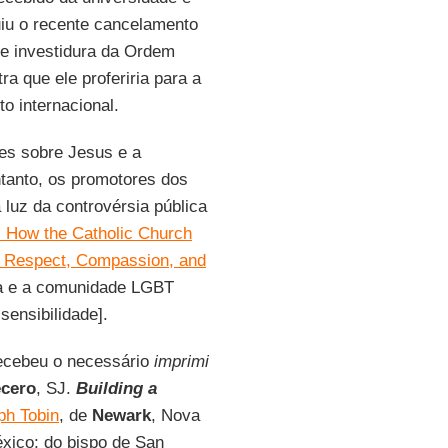
iu o recente cancelamento
de investidura da Ordem
a que ele proferiria para a
o internacional.
es sobre Jesus e a
ntanto, os promotores dos
 luz da controvérsia pública
e: How the Catholic Church
f Respect, Compassion, and
ca e a comunidade LGBT
ensibilidade].
 recebeu o necessário
imprimi
ecero
, SJ.
Building a
ph Tobin
, de
Newark
, Nova
xico; do bispo de San