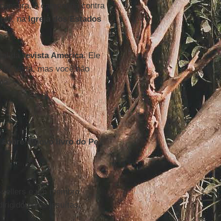
 censura. A campanha contra
ente, na
Igreja dos Estados
ial da
revista America
. Ele
s de vista, mas você não
ja.
sobre o novo livro do Pe.
st-sellers e um membro
dirigido pelos jesuítas.