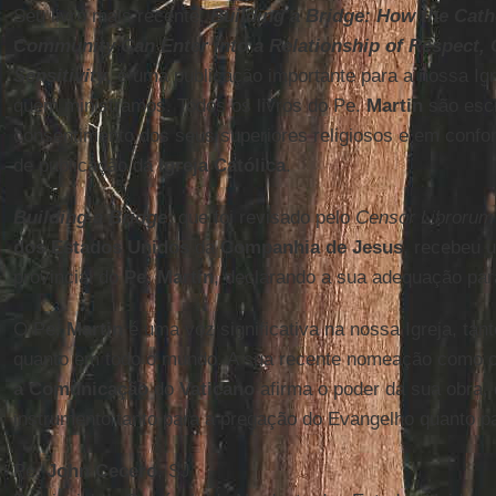
Seu livro mais recente,
Building a Bridge: How the Cat
Community Can Enter into a Relationship of Respect,
Sensitivity
, é uma publicação importante para a nossa Ig
quem ministramos. Todos os livros do Pe.
Martin
são escr
consentimento dos seus superiores religiosos e em conf
de publicação da
Igreja Católica
.
Building a Bridge
, que foi revisado pelo
Censor Librorum
dos Estados Unidos
da
Companhia de Jesus
, recebeu
provincial do
Pe. Martin
, declarando a sua adequação par
O Pe.
Martin
é uma voz significativa na nossa Igreja, tan
quanto em todo o mundo. A sua recente nomeação como c
a Comunicação
do
Vaticano
afirma o poder da sua obra,
instrumento tanto para a pregação do Evangelho quanto p
Pe.
John Cecero
, SJ