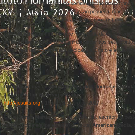
debates através do medo, da desinformação ou da franca
o Pe.
Martin
, travada por uma facção pequena, mas influ
Unidos
, é injustificada, não caritativa e não cristã.
O Pe.
Martin
é um membro de longa data da equipe editor
é um cristão fiel. Alguns podem discordar dos seus ponto
encontrará um homem mais dedicado a Cristo e à sua Igre
* * *
Declaração dos Jesuítas dos Estados Unidos e Canadá 
James Martin,
Building a Bridge
http://jesuits.org
-
16 de setembro de 2017 –
O Pe.
James Martin
, SJ, é um padre fiel, escritor de be
respeitado da equipe editorial do grupo
American Media
, 