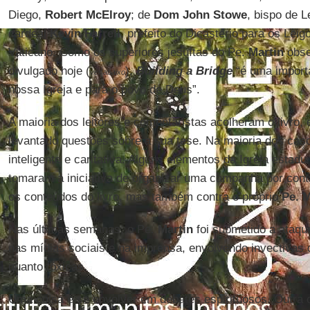
Diego,
Robert McElroy
; de
Dom John Stowe
, bispo de L
cardeal
Kevin Farrell
, prefeito do Dicastério para os Leig
Vaticano. Como os superiores jesuítas do Pe.
Martin
obse
divulgado hoje (
),
Building a Bridge
“é uma importa
ver abaixo
nossa Igreja e para o povo de Deus”.
A maioria dos leitores e comentaristas acolheram o livro
levantado questões sobre a sua tese. Na maioria dos casos
inteligente e caritativa. Alguns elementos da Igreja estadu
tomaram a iniciativa de organizar uma campanha por cont
os conteúdos do livro, mas também contra o próprio
Pe. M
Nas últimas semanas, o Pe.
Martin
foi submetido a ataqu
nas mídias sociais e na imprensa, envolvendo invectivas
quanto tóxicas.
Uma coisa é se envolver em debates espirituosos. Outra c