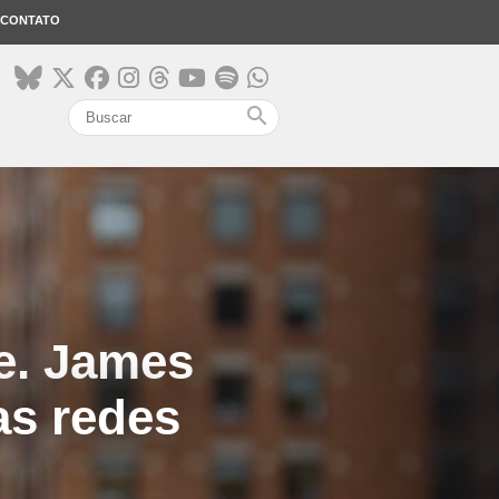
CONTATO
search
e. James
as redes