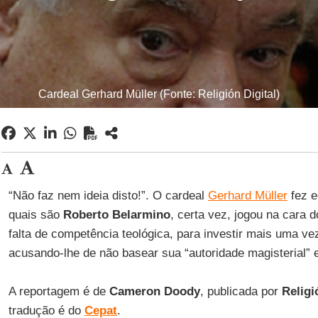
Cardeal Gerhard Müller (Fonte: Religión Digital)
“Não faz nem ideia disto!”. O cardeal
Gerhard Müller
fez e
quais são
Roberto Belarmino
, certa vez, jogou na cara 
falta de competência teológica, para investir mais uma ve
acusando-lhe de não basear sua “autoridade magisterial” 
A reportagem é de
Cameron Doody
, publicada por
Religi
tradução é do
Cepat
.