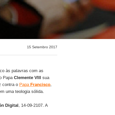
15 Setembro 2017
co às palavras com as
do Papa
Clemente VIII
sua
z contra o
Papa
Francisco
,
em uma teologia sólida.
ón Digital
, 14-09-2107. A