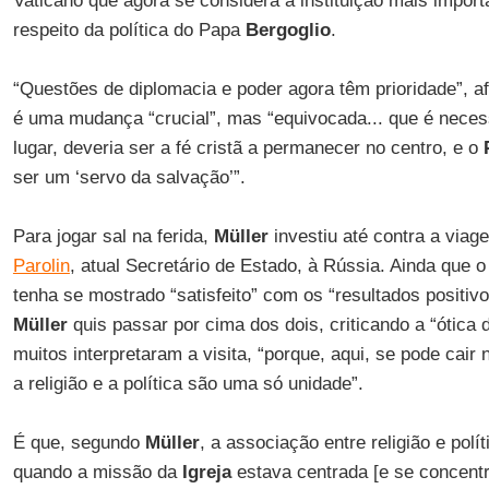
Vaticano que agora se considera a instituição mais importa
respeito da política do Papa
Bergoglio
.
“Questões de diplomacia e poder agora têm prioridade”, 
é uma mudança “crucial”, mas “equivocada... que é necess
lugar, deveria ser a fé cristã a permanecer no centro, e o
ser um ‘servo da salvação’”.
Para jogar sal na ferida,
Müller
investiu até contra a viag
Parolin
, atual Secretário de Estado, à Rússia. Ainda que 
tenha se mostrado “satisfeito” com os “resultados positiv
Müller
quis passar por cima dos dois, criticando a “ótica
muitos interpretaram a visita, “porque, aqui, se pode cair
a religião e a política são uma só unidade”.
É que, segundo
Müller
, a associação entre religião e polí
quando a missão da
Igreja
estava centrada [e se concentr