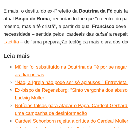
E mais, o destituído ex-Prefeito da
Doutrina da Fé
quis l
atual
Bispo de Roma
, recordando-lhe que “o centro do p
mesmo, mas a fé cristã”, a partir da qual
Francisco
deve 
necessidade – sentida pelos ‘cardeais das
dubia
’ a respe
Laetitia
– de “uma preparação teológica mais clara dos doc
Leia mais
Müller foi substituído na Doutrina da Fé por se nega
as diaconisas
“Não, a Igreja não pode ser só aplausos.” Entrevist
Ex-bispo de Regensburg: “Sinto vergonha dos abuso
Ludwig Müller
Notícias falsas para atacar o Papa. Cardeal Gerhard
uma campanha de desinformação
Cardeal Schönborn rejeita a crítica do Cardeal Mülle