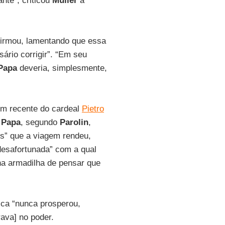
nte”, criticou
Müller
a
afirmou, lamentando que essa
ário corrigir”. “Em seu
Papa
deveria, simplesmente,
em recente do cardeal
Pietro
o
Papa
, segundo
Parolin
,
os” que a viagem rendeu,
 desafortunada” com a qual
 na armadilha de pensar que
tica “nunca prosperou,
ava] no poder.