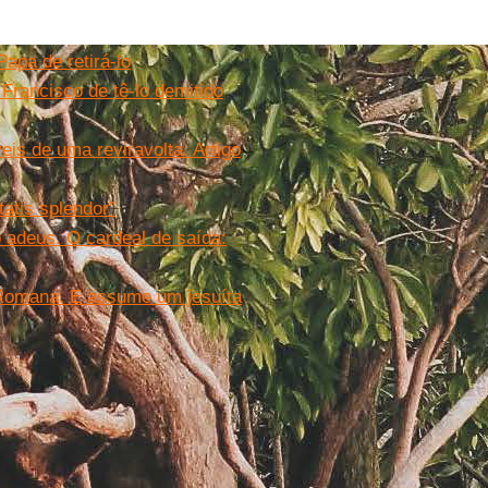
Papa de retirá-lo
 Francisco de tê-lo demitido
veis de uma reviravolta. Artigo
tatis splendor”
 adeus. O cardeal de saída:
a Romana. E assume um jesuíta