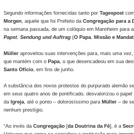
Segundo informações fornecidas tanto por
Tagespost
com
Morgen
, aquele que foi Prefeito da
Congregação para a D
na semana passada, de um colóquio em Mannheim para a
Papst. Sendung und Auftrag
(
O Papa. Missão e Manda
Müller
aproveitou suas intervenções para, mais uma vez, 
que mantém com o
Papa
, o que desencadeou em sua des
Santo Ofício
, em fins de junho.
A substância dos novos protestos do purpurado alemão s
em seus quatro anos de pontificado, desvalorizou o papel
da
Igreja
, até o ponto – dolorosíssimo para
Müller
– de se
nenhum prestígio.
“Ao invés da
Congregação
[
da Doutrina da Fé
], é a
Secr