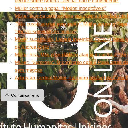
debate sobre Amoris Laetitia “não é convincente”
Müller contra o papa: “Modos inaceitáveis”
Müller avança pela terceira vez contra a decisão do 
"Não posso aceitar este estilo". Müller acusa o Papa
“em tão somente um minuto”
Müller substituído, Ladaria investido: motivos plausí
de Andrea Grillo
Müller fora. Mas o verdadeiro ataque é contra a “Veri
Müller: "Surpreso". O confronto com o Papa antes do
sem mágoas
Adeus ao cardeal Müller: cai outro notável da Cúri
⚠️
Comunicar erro