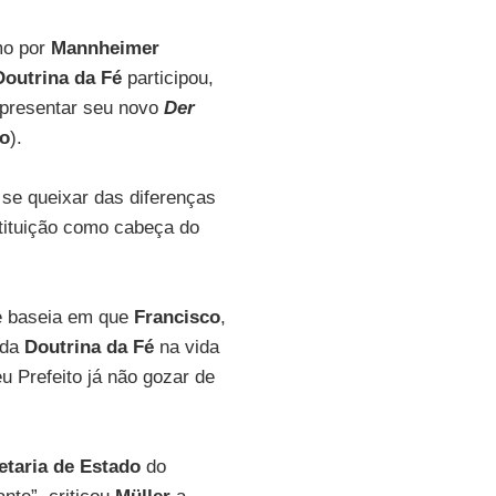
o por
Mannheimer
outrina da Fé
participou,
presentar seu novo
Der
to
).
se queixar das diferenças
tituição como cabeça do
e baseia em que
Francisco
,
 da
Doutrina da Fé
na vida
u Prefeito já não gozar de
etaria de Estado
do