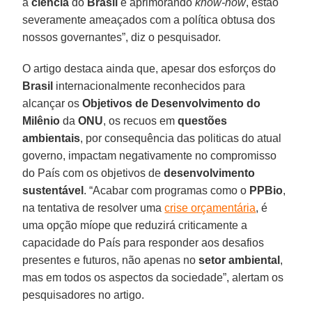
a
ciência
do
Brasil
e aprimorando
know-how
, estão
severamente ameaçados com a política obtusa dos
nossos governantes”, diz o pesquisador.
O artigo destaca ainda que, apesar dos esforços do
Brasil
internacionalmente reconhecidos para
alcançar os
Objetivos de Desenvolvimento do
Milênio
da
ONU
, os recuos em
questões
ambientais
, por consequência das politicas do atual
governo, impactam negativamente no compromisso
do País com os objetivos de
desenvolvimento
sustentável
. “Acabar com programas como o
PPBio
,
na tentativa de resolver uma
crise orçamentária
, é
uma opção míope que reduzirá criticamente a
capacidade do País para responder aos desafios
presentes e futuros, não apenas no
setor ambiental
,
mas em todos os aspectos da sociedade”, alertam os
pesquisadores no artigo.