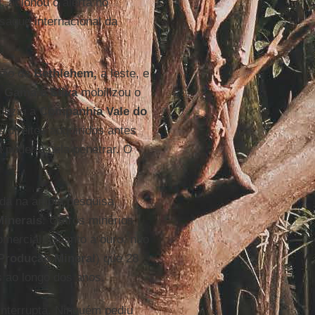
, acionou o alerta no
 saque internacional da
são da
Bethlehem,
a leste, e
.
Gama e Silva
mobilizou o
nduziu a
Companhia Vale do
s direitos adquiridos antes
poderia nela penetrar. O
ada na ampla pesquisa
inerais
. Outros minérios
mercial. Quanto a ouro, não
Produção Mineral
) que 28
s ao longo dos anos.
interrupta. Ninguém pediu