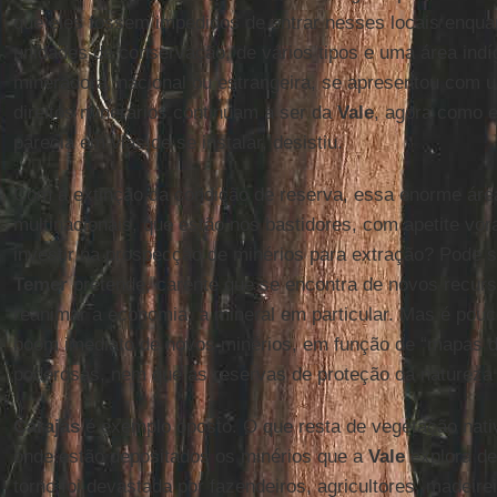
que eles fossem impedidos de entrar nesses locais enqua
unidades de conservação, de vários tipos e uma área in
mineradora, nacional ou estrangeira, se apresentou com 
direitos minerários continuam a ser da
Vale
, agora como 
parecia em vias de se instalar, desistiu.
Com a extinção da condição de reserva, essa enorme área
multinacionais, que estão nos bastidores, com apetite vor
investir na prospecção de minérios para extração? Pode s
Temer
pretende, carente que se encontra de novos recurs
reanimar a economia, a mineral em particular. Mas é pou
boom imediato de novos minérios, em função de “mapas 
poderosas, nem que as reservas de proteção da natureza
Carajás
é exemplo oposto. O que resta de vegetação nati
onde estão depositados os minérios que a
Vale
explora de
torno foi devastada por fazendeiros, agricultores, madeire