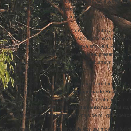
que sugeria a existência de uma conspiração internacional
Conselho de Segurança nacional
. Era preciso impedir o
maior fronteira de recursos naturais do país e do globo.
Dizia-se que uma grande área no
Amapá
, entre a conces
os domínios de
Ludwig,
a oeste, seria uma nova
Carajás
CSN
e conseguiu a criação da reserva em 1984. Antes, i
Rio Doce
, ainda estatal, a requerer a área, preservando o
da decretação da reserva. Com isso, nenhuma mineradora 
interesse nacional estava assegurado.
O problema é que nenhuma amostra de cobre foi encontr
realizada pela também estatal
Companhia de Recursos M
realmente há, mas ainda sem dimensionamento físico e co
há dúvida. Calcula o
DNPM
(
Departamento Nacional da 
garimpos tenham sido abertos por mais de mil garimpeiro
Nesse mais de 30 anos, a atividade dos garimpeiros foi in