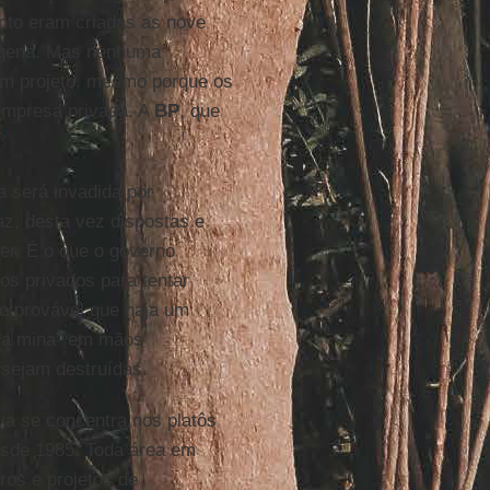
nto eram criadas as nove
dígena. Mas nenhuma
um projeto, mesmo porque os
empresa privada. A
BP
, que
 será invadida por
az, desta vez dispostas e
er. É o que o governo
os privados para tentar
co provável que haja um
da mina” em mãos
 sejam destruídas.
va se concentra nos platôs
sde 1985. Toda área em
iros e projetos de