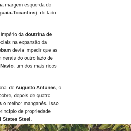
 na margem esquerda do
guaia-Tocantins
), do lado
 império da
doutrina de
sociais na expansão da
ebam
devia impedir que as
nerais do outro lado de
 Navio
, um dos mais ricos
nal de
Augusto Antunes
, o
pobre, depois de quatro
s
o melhor manganês. Isso
rincípio de propriedade
 States Steel.