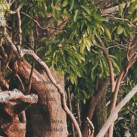
. Em 1967 ele comprou uma
etária de 3,6 milhões de
rcialmente superposta à
ve experiência desastrosa
plantara floresta, produziria
s. Quando ele chegou ao
beça para baixo. Exigiu a
o nacional. Mas não
ta
(minério do alumínio), a
Com o veto, o milionário
ra de alumínio do mundo,
alumínio na
Amazônia
.
 ferro de alto teor da Terra,
os, aparentemente tão fácil