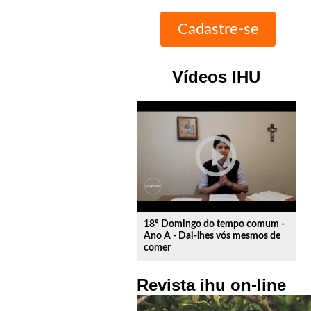
Vídeos IHU
play_circle_outline
18º Domingo do tempo comum -
Ano A - Dai-lhes vós mesmos de
comer
Revista ihu on-line