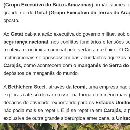
(Grupo Executivo do Baixo-Amazonas)
, irmão siamês,
grande rio, do
Getat
(
Grupo Executivo de Terras do Ara
oposto.
Ao
Getat
cabia a ação executiva do governo militar, sob o
segurança nacional
, nos conflitos fundiários e tensões 
fronteira econômica nacional pelo sertão amazônico. O
G
multinacionais se apossassem das abundantes riquezas mi
Carajás,
como acontecera com o
manganês
de
Serra do
depósitos de manganês do mundo.
A
Bethlehem Steel
, através da
Icomi,
uma empresa nacio
explorara até só deixar o osso, na forma do minério mais 
décadas de atividade, exportando para os
Estados Unido
não podia mais se repetir. E já se repetira em
Carajás,
a p
exclusiva de outra grande siderúrgica americana, a
United