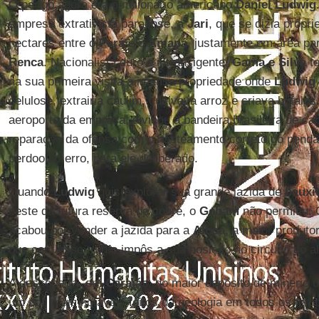
O perigo agora era o milionário americano
Daniel Ludwig
empresa extrativista paraense, a
Jari
, que se dizia propri
hectares entre o
Pará
e o
Amapá
, justamente em área pa
Renca
. Nacionalista duro e intransigente,
Gama e Silva
te
na sua primeira visita à imensa propriedade onde
Ludwig
celulose, extrairia caulim
,
cultivava arroz e criava búfalo
aeroporto da empresa, divisou a bandeira brasileira de ca
reparação da ofensa com o hasteamento correto do pendã
perdoou o erro, para ele deliberado.
Quando
Ludwig
quis explorar sua grande jazida de
bauxi
oeste da futura reserva de cobre, o
Gebam
não permitiu. 
acabou por vender a jazida para a
Alcoa,
a maior produto
que com esse trunfo impôs a sua posição no circuito do 
A descoberta, em
Carajás
, do maior depósito de minério de
um dos mais notáveis feitos da geologia em todos os temp