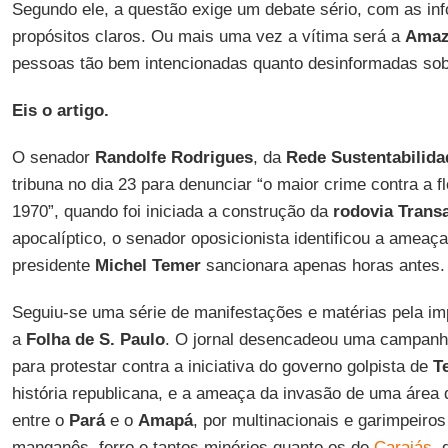
Segundo ele, a questão exige um debate sério, com as in
propósitos claros. Ou mais uma vez a vítima será a
Amaz
pessoas tão bem intencionadas quanto desinformadas sobr
Eis o artigo.
O senador
Randolfe Rodrigues
, da
Rede Sustentabilida
tribuna no dia 23 para denunciar “o maior crime contra a 
1970”, quando foi iniciada a construção da
rodovia Trans
apocalíptico, o senador oposicionista identificou a ameaça
presidente
Michel Temer
sancionara apenas horas antes.
Seguiu-se uma série de manifestações e matérias pela i
a
Folha de S. Paulo
. O jornal desencadeou uma campanha 
para protestar contra a iniciativa do governo golpista de
T
história republicana, e a ameaça da invasão de uma área
entre o
Pará
e o
Amapá
, por multinacionais e garimpeiros
manganês, ferro e tantos minérios quanto os de
Carajás
,
d