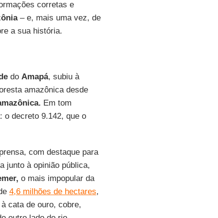
formações corretas e
ônia
– e, mais uma vez, de
e a sua história.
de
do
Amapá
, subiu à
floresta amazônica desde
amazônica.
Em tom
: o decreto 9.142, que o
mprensa, com destaque para
junto à opinião pública,
emer,
o mais impopular da
 de
4,6 milhões de hectares
,
 à cata de ouro, cobre,
o outro lado do rio