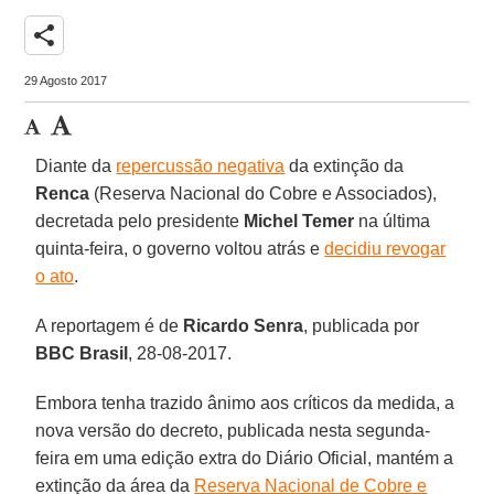
share
29 Agosto 2017
Diante da
repercussão negativa
da extinção da
Renca
(Reserva Nacional do Cobre e Associados),
decretada pelo presidente
Michel Temer
na última
quinta-feira, o governo voltou atrás e
decidiu revogar
o ato
.
A reportagem é de
Ricardo Senra
, publicada por
BBC Brasil
, 28-08-2017.
Embora tenha trazido ânimo aos críticos da medida, a
nova versão do decreto, publicada nesta segunda-
feira em uma edição extra do Diário Oficial, mantém a
extinção da área da
Reserva Nacional de Cobre e