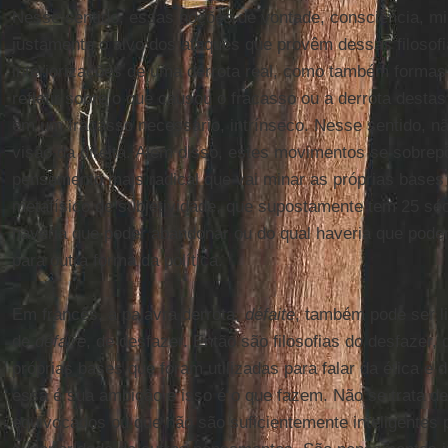
Nesse sentido, essas noções de vontade, consciência, mil
justamente o alvo dos ataques que provêm dessas filosof
interiorizações de uma derrota real, como também formas
refletir sobre o que causou o fracasso ou a derrota dest
em um fracasso necessário, intrínseco. Nesse sentido, nã
visão da direita. Além disso, estes movimentos se sobr
pensamento mais radical que vai minar as próprias bases 
metafísico de subjetividade, que supostamente tem 25 séc
haveria que poder abandonar ou do qual haveria que pode
para outra forma da política.
Em francês, a palavra derrota,
défaite
, também pode ser li
de
défaire
, de desfazer. Então são filosofias do desfazer
próprias bases que foram utilizadas para falar da ética e da
essa é sua ambição e isso é o que fazem. Não se trata de
equivocados ou que não são suficientemente inteligentes 