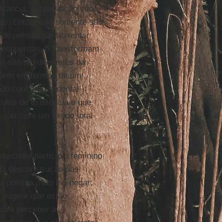
itância, subjetivação são
ias. Então, não somente são
 de pensar que ao tentar
as esquerdas, o transformam
o são tão diferentes da
epõem em termos de um
do conceito ocidental
ulos de existência e que
r sair com um êxodo total
da como particípio feminino
, da desconstrução das
 política. Não irei negar;
 sugerir que estão
para perceber a