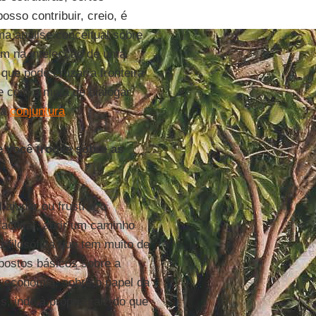
osso contribuir, creio, é
a análise conceitual sobre
am na intelecção de uma
que pode cruzar a fronteira
e com a meta de dialogar
 a
conjuntura
.
e você trouxe sobre as
ajudar ou frustrar o
acilitar, abrir um caminho
 filosófica que tem muito de
postos básicos sobre a
 a economia, sobre o papel da
is, indo à própria raiz do que