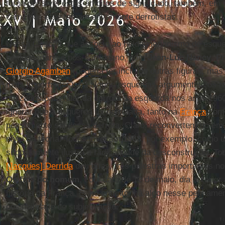
torna possível estes âmbitos de significado, também, em
caminhos e se tornam ativamente derrotistas.
Nessa filosofia que associo ao heideggerianismo de esqu
heideggeriano e pós-derrideano, com
Jean-Luc Nancy
,
Ph
Giorgio Agamben
(poderia ter incluído outras figuras, ma
mais importantes), há alguns esquemas argumentativos r
utilizados para falar da derrota da esquerda nos anos 196
ignorar que a esquerda foi derrotada, tanto na
França
como
pensamento sai dessa derrota. Claro, reconvertem-no em 
nível de teoria. Todos invocam
1968
, por exemplo, como 
supostamente ilustra a radicalidade da desconstrução. To
[Jacques] Derrida
deu duas, três palestras importantes n
Os fins do homem
, com data de 12 de maio, dia anterior
história da França. E, no entanto, há algo nesse pensame
possibilidade de subjetivação.