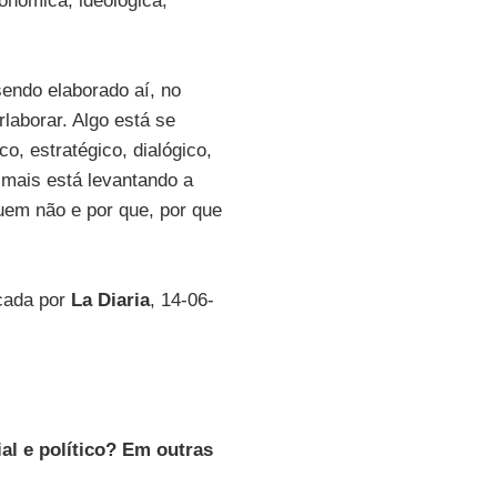
onômica, ideológica,
endo elaborado aí, no
rlaborar. Algo está se
co, estratégico, dialógico,
m mais está levantando a
em não e por que, por que
icada por
La Diaria
, 14-06-
al e político? Em outras