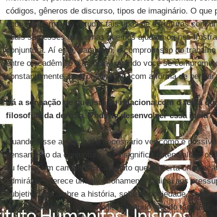
códigos, gêneros de discurso, tipos de imaginário. O que p
com uma forma de estudar tais tipos de estruturas com um
quais são esses esquemas que nos ajudam ou nos frustr
conjuntura. Aí está, para mim, o compromisso do trabalho 
entre o acadêmico e o social: quando você se compromet
constantemente, horizontalmente, com a forma de pensar
Dá a sensação de que isto se relaciona com o tema qu
filosofias da derrota. Poderia desenvolver essa ideia?
Quando disse antes que é necessário ver como é possível 
pensamento da conjuntura, isso significa potencializar ou f
ou fechar um caminho. Eu acredito que há certa orientação
admirável, oferece um questionamento radical aos pressu
subjetividade, sobre a história, sobre a sociedade, sobre
arte, da literatura, da ideologia. Contudo, sendo tão radica