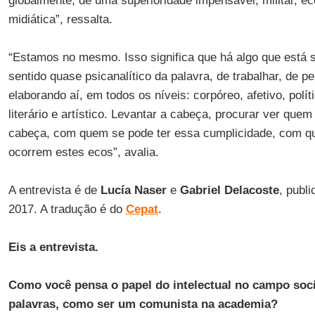
globalmente, de uma superioridade impensável, militar, ec
midiática”, ressalta.
“Estamos no mesmo. Isso significa que há algo que está s
sentido quase psicanalítico da palavra, de trabalhar, de pe
elaborando aí, em todos os níveis: corpóreo, afetivo, políti
literário e artístico. Levantar a cabeça, procurar ver que
cabeça, com quem se pode ter essa cumplicidade, com qu
ocorrem estes ecos”, avalia.
A entrevista é de
Lucía Naser
e
Gabriel Delacoste
, publ
2017. A tradução é do
Cepat
.
Eis a entrevista.
Como você pensa o papel do intelectual no campo soci
palavras, como ser um comunista na academia?