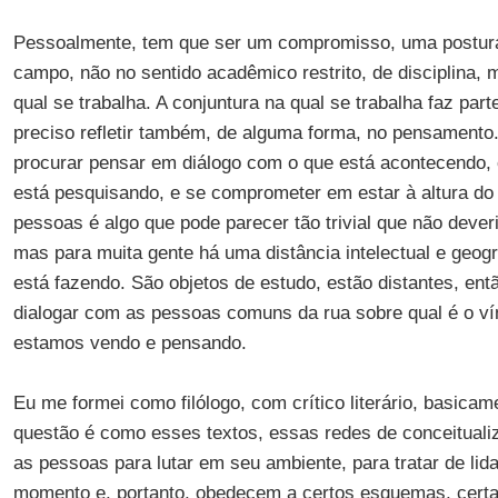
Pessoalmente, tem que ser um compromisso, uma postura 
campo, não no sentido acadêmico restrito, de disciplina,
qual se trabalha. A conjuntura na qual se trabalha faz par
preciso refletir também, de alguma forma, no pensamento.
procurar pensar em diálogo com o que está acontecendo,
está pesquisando, e se comprometer em estar à altura do
pessoas é algo que pode parecer tão trivial que não deve
mas para muita gente há uma distância intelectual e geog
está fazendo. São objetos de estudo, estão distantes, en
dialogar com as pessoas comuns da rua sobre qual é o v
estamos vendo e pensando.
Eu me formei como filólogo, com crítico literário, basicam
questão é como esses textos, essas redes de conceituali
as pessoas para lutar em seu ambiente, para tratar de lid
momento e, portanto, obedecem a certos esquemas, certas