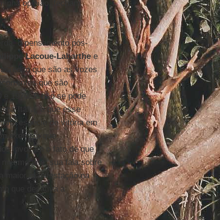
 minha opinião, fecham
erda, o pensamento pós-
ilippe Lacoue-Labarthe
e
s acredito que são as vozes
ecorrentes que são
0 e 1970. E não se pode
 na Itália, e que esse
uma espécie de vitória em
um exemplo que
dos invocam o fato de que
o mesmo ano; sua fala sobre
 a maior manifestação na
nto que desativa a