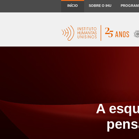
INÍCIO
SOBRE O IHU
PROGRAM
A esqu
pens