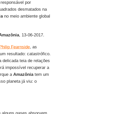
i responsável por
quadrados desmatados na
ia
no meio ambiente global
 Amazônia
, 13-06-2017.
Philip Fearnside
, as
m resultado: catastrófico.
 delicada teia de relações
rá impossível recuperar a
orque a
Amazônia
tem um
o planeta já viu: o
e alguns gases absorvem