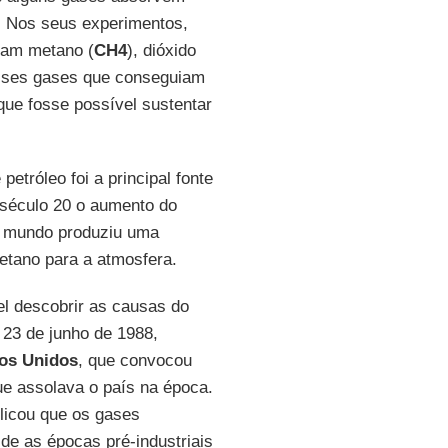
. Nos seus experimentos,
ram metano (
CH4
), dióxido
esses gases que conseguiam
que fosse possível sustentar
tróleo foi a principal fonte
o século 20 o aumento do
o mundo produziu uma
etano para a atmosfera.
el descobrir as causas do
 23 de junho de 1988,
os Unidos
, que convocou
que assolava o país na época.
plicou que os gases
de as épocas pré-industriais