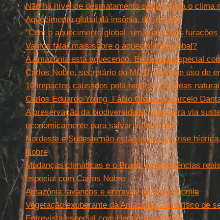
Não há nível de desmatamento seguro para o clima
Aquecimento global dá insônia, diz estudo
"Com o aquecimento global, um quarto dos furacões
Vamos falar mais sobre o aquecimento global?
A Amazônia está aquecendo. Entrevista especial co
Carlos Nobre, secretário do MCTI, defende uso de en
10 impactos causados pela redução de áreas naturais
Carlos Eduardo Young, Fábio Olmos e Marcelo Dant
A preservação da biodiversidade, a terceira via sust
economicamente para salvar a Amazônia
Nordeste e Sudeste não estão livres da crise hídrica
Nobre
Mudanças climáticas e o Brasil: conseqüências reais
especial com Carlos Nobre
Amazônia: avanços e entraves da bioeconomia
Vegetação exuberante da Amazônia corre risco de se
Entrevista especial com Henrique Barbosa