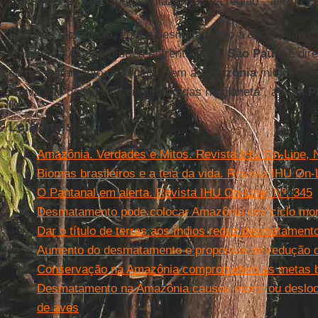
pastagens e plantações em fazendas da região”, afirma
F
Segundo o cientista, com o desmatamento a diminuição d
eminente. “A crise hídrica enfrentada em
São Paulo
é dir
do desmatamento na região. Sem a
Amazônia
milhões de 
chuva vão deixar de ser distribuídas no planeta”, afirma
P
Leia mais
Amazônia. Verdades e Mitos. Revista IHU On-Line, N
Biomas brasileiros e a teia da vida. Revista IHU On-
O Pantanal em alerta. Revista IHU On-Line, Nº. 345
Desmatamento pode colocar Amazônia em ‘ciclo mort
Dar o título de terras aos índios reduz desmatame
Aumento do desmatamento e propostas de redução d
Conservação na Amazônia comprometem as metas bra
Desmatamento na Amazônia causou morte ou desloc
de aves