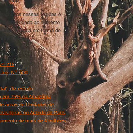
earnside
.
as chuvas nessas regiões é
etamente ligada ao aumento
litros de água em forma de
hilip
.
º. 211
Line, Nº. 500
al’, diz estudo
nto em 75% na Amazônia
e áreas de Unidades de
sileiras no Acordo de Paris
amento de mais de 4 milhões