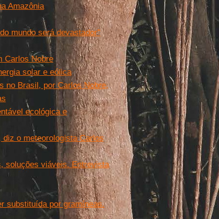
 na Amazônia
 do mundo será devastador"
m Carlos Nobre
ergia solar e eólica
 no Brasil, por Carlos Nobre,
as
entável ecológica e
, diz o meteorologista Carlos
, soluções viáveis. Entrevista
r substituída por gramíneas.