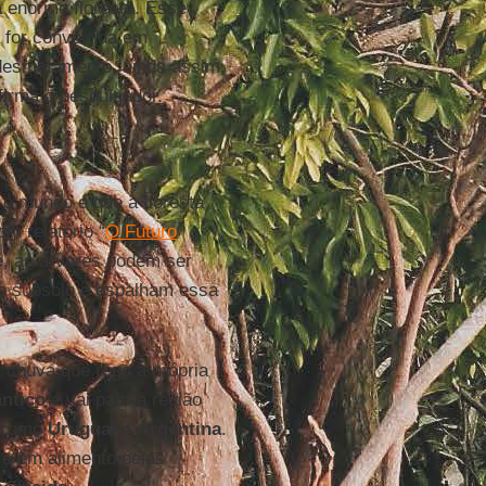
 enorme floresta. Esse
a for convertida em
 desmatamento, ainda assim,
firma o pesquisador.
 o mundo é que a floresta
m relatório “
O Futuro
e
, as árvores podem ser
o subsolo e espalham essa
 chuva que rega a própria
ântico
e vai para a região
s como
Uruguai
e
Argentina
.
 e em alimento pelas