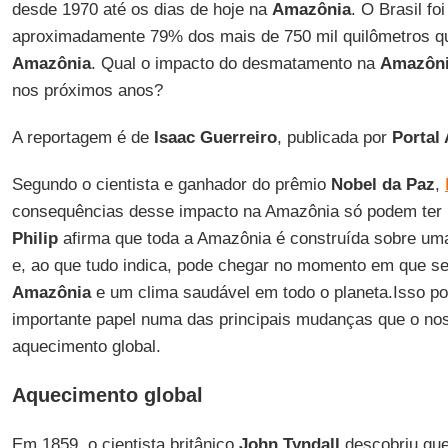
desde 1970 até os dias de hoje na
Amazônia
. O Brasil fo
aproximadamente 79% dos mais de 750 mil quilômetros 
Amazônia
. Qual o impacto do desmatamento na
Amazôn
nos próximos anos?
A reportagem é de
Isaac Guerreiro
, publicada por
Portal
Segundo o cientista e ganhador do prêmio
Nobel da Paz
,
consequências desse impacto na Amazônia só podem ter u
Philip
afirma que toda a Amazônia é construída sobre uma
e, ao que tudo indica, pode chegar no momento em que se
Amazônia
e um clima saudável em todo o planeta.Isso p
importante papel numa das principais mudanças que o noss
aquecimento global.
Aquecimento global
Em 1859, o cientista britânico
John Tyndall
descobriu qu