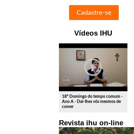
Vídeos IHU
play_circle_outline
18º Domingo do tempo comum -
Ano A - Dai-lhes vós mesmos de
comer
Revista ihu on-line