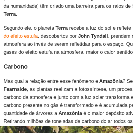
da humanidade] têm criado uma barreira para os raios de S
Terra
.
Segundo ele, o planeta
Terra
recebe a luz do sol e reflet
do efeito estufa
, descobertos por
John Tyndall
, prendem o
atmosfera ao invés de serem refletidas para o espaço. Qu
gases do efeito estufa na atmosfera, maior o calor sentid
Carbono
Mas qual a relação entre esse fenômeno e
Amazônia
? Se
Fearnside
, as plantas realizam a fotossíntese, um proces
carbono da atmosfera e junto com a luz solar transforma 
carbono presente no gás é transformado e é acumulada pe
quantidade de árvores a
Amazônia
é o maior depósito ati
Retirando milhões de toneladas de carbono do ar todos os