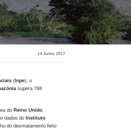
14 Junho 2017
ciais
(
Inpe
), o
azônia
supera 768
rea do
Reino Unido
.
ndo dados do
Instituto
nho do desmatamento feito