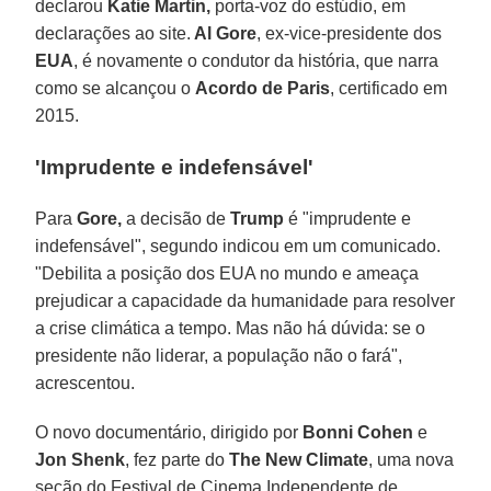
declarou
Katie Martin,
porta-voz do estúdio, em
declarações ao site.
Al Gore
, ex-vice-presidente dos
EUA
, é novamente o condutor da história, que narra
como se alcançou o
Acordo de Paris
, certificado em
2015.
'Imprudente e indefensável'
Para
Gore,
a decisão de
Trump
é "imprudente e
indefensável", segundo indicou em um comunicado.
"Debilita a posição dos EUA no mundo e ameaça
prejudicar a capacidade da humanidade para resolver
a crise climática a tempo. Mas não há dúvida: se o
presidente não liderar, a população não o fará",
acrescentou.
O novo documentário, dirigido por
Bonni Cohen
e
Jon Shenk
, fez parte do
The New Climate
, uma nova
seção do Festival de Cinema Independente de