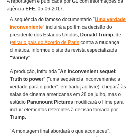
A reportagem é publicada por
G1
com informações da
agência
EFE,
05-06-2017.
A sequência do famoso documentário "
Uma verdade
inconveniente
" incluirá a polêmica decisão do
presidente dos Estados Unidos,
Donald Trump,
de
r
etirar o país do Acordo de Paris
contra a mudança
climática, informou o site da revista especializada
"Variety".
A produção, intitulada "
An inconvenient sequel:
Truth to power
" ("uma sequência inconveniente: a
verdade para o poder", em tradução livre), chegará às
salas de cinema americanas em 28 de julho, mas o
estúdio
Paramount Pictures
modificará o filme para
incluir elementos referentes à decisão tomada por
Trump.
"A montagem final abordará o que aconteceu",