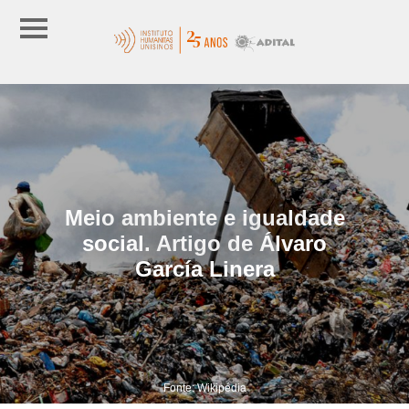
Meio ambiente e igualdade
social. Artigo de Álvaro
García Linera
Fonte: Wikipédia