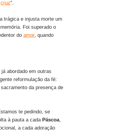
a
cruz
”.
 a trágica e injusta morte um
 memória. Foi superado o
edentor do
amor
, quando
 já abordado em outras
gente reformulação da fé:
o sacramento da presença de
Estamos te pedindo, se
olta à pauta a cada
Páscoa
,
ocional, a cada adoração