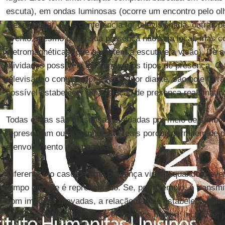
escuta), em ondas luminosas (ocorre um encontro pelo olh
mesmo lugar. Se a conferência for televisionada, outras p
evento, mesmo que a sua presença não seja local, mas 
eletromagnéticas (que permitem a escuta e a visão). De a
atividades possíveis existem vários tipos de presença. O t
televisão, o computador e assim por diante, são hoje ferr
possível estabelecer uma relação de presença real, inati
Todas essas são presenças efetuadas por meio de símbol
representam outras), mas são reais porque permitem de d
e envolvimento das pessoas.
Diferente é o caso de uma presença virtual, quando o e
tempo em que é representado. Se, por exemplo, é transm
com imagens gravadas, a relação não se estabelece com
evento relatado e os atores envolvidos podem; inclusive;