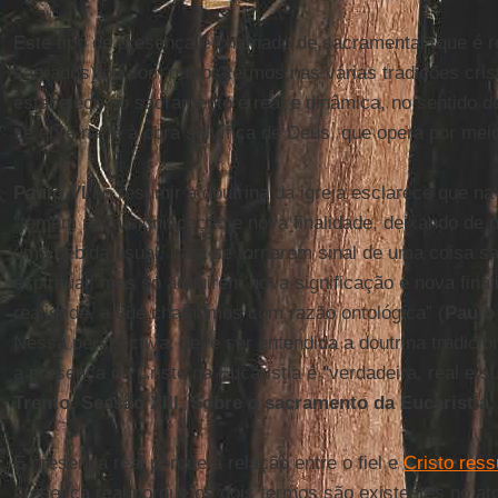
Este tipo de presença é chamado de sacramental (que é re
sagrados) ou com outros termos nas várias tradições cris
estabelece no sacramento é real e dinâmica, no sentido de
se abre na fé à obra salvífica de Deus, que opera por meio
Paulo VI
ao resumir a doutrina da igreja esclarece que na 
"tomam nova significação e nova finalidade, deixando de 
uma bebida usual, para se tornarem sinal de uma coisa sa
espiritual; mas só adquirem nova significação e nova fina
realidade, a que chamamos com razão ontológica” (
Paulo 
Nessa perspectiva, deve ser entendida a doutrina tradicio
a presença de Cristo na Eucaristia é "verdadeira, real e su
Trento, Sessão XIII, Sobre o sacramento da Eucaristia,
É presença real porque a relação entre o fiel e
Cristo ress
presença real porque os dois termos são existentes no at