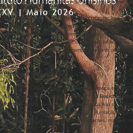
acontece é verdadeiramente presente para os telespectad
Na transmissão dos atuais meios de comunicação a ação é
operam o evento, o eventual apresentador que acompanha
transmite, os ouvintes e os telespectadores, mais ou me
presença real. Se ninguém ligar o rádio ou a televisão as
presentes, mas não haverá presença no evento porque nã
Presença eucarística
Também na Eucaristia não se trata de presença espacial 
ou seja, através de símbolos objetivos. Na
Encíclica Mys
Paulo VI
afirma que a presença eucarística não se realiz
encontram presentes localmente" (n 48). A relação entre o
realizada por contato de dimensões espaciais, mas por 
simbólicos.