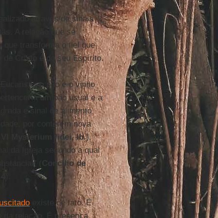
alizado através de sinais
tãs. A relação que se
 que transforma o fiel que
 de Cristo e do seu Espírito.
Eucaristia o pão e o vinho
pertencer a um pão usual e a
grada e sinal de alimento
lidade, por conterem nova
VI Mysterium fidei, ib
.).
nal da Igreja segundo a qual
bstancial" (
Concílio de
 4
).
uscitado
existe de fato. É
o da relação. É presença