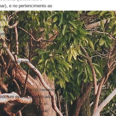
ar), e no pertencimento ao
essoas poderão participar do
com base em ondas
cordo com as diferentes
elefone, o rádio, a
amentas através das quais é
ngível nos séculos passados.
os (= realidades que
iferentes maneiras a relação
vento não acontece no mesmo
itido um evento do passado
 as pessoas, mas com o
 já estarem mortos. O que