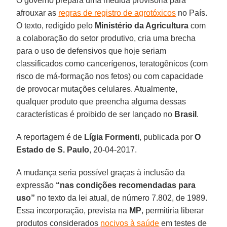
O governo prepara uma medida provisória para
afrouxar as
regras de registro de agrotóxicos
no País.
O texto, redigido pelo
Ministério da Agricultura
com
a colaboração do setor produtivo, cria uma brecha
para o uso de defensivos que hoje seriam
classificados como cancerígenos, teratogênicos (com
risco de má-formação nos fetos) ou com capacidade
de provocar mutações celulares. Atualmente,
qualquer produto que preencha alguma dessas
características é proibido de ser lançado no
Brasil
.
A reportagem é de
Lígia Formenti
, publicada por
O
Estado de S. Paulo
, 20-04-2017.
A mudança seria possível graças à inclusão da
expressão
“nas condições recomendadas para
uso”
no texto da lei atual, de número 7.802, de 1989.
Essa incorporação, prevista na
MP
, permitiria liberar
produtos considerados
nocivos à saúde
em testes de