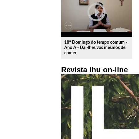
play_circle_outline
18º Domingo do tempo comum -
Ano A - Dai-lhes vós mesmos de
comer
Revista ihu on-line