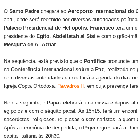
O
Santo Padre
chegará ao
Aeroporto Internacional do 
abril, onde será recebido por diversas autoridades polític
Palácio Presidencial de Heliópolis
,
Francisco
terá um e
presidente do
Egito
,
Abdelfatah al Sisi
e com o grão-im
Mesquita de Al-Azhar
.
Na sequência, está previsto que o
Pontífice
pronuncie um 
na
Conferência Internacional sobre a Paz
, realizada no 
com diversas autoridades e concluirá a agenda do dia co
Igreja Copta Ortodoxa,
Tawadros II
, em cuja presença fará
No dia seguinte, o
Papa
celebrará uma missa e depois al
egípcios e com o séquito papal. Às 15h15, terá um encon
sacerdotes, religiosos, religiosas e seminaristas, a quem 
Após a cerimônia de despedida, o
Papa
regressará a Rom
capital italiana às 20h30.