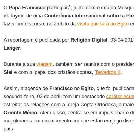
O
Papa Francisco
participará, junto com o imã da Mesqu
el-Tayeb
, de uma
Conferência Internacional sobre a Pa
fazer um discurso, no âmbito da
visita que fará ao Egito
en
A reportagem é publicada por
Religión Digital
, 03-04-201
Langer
.
Durante a sua
viagem
, também ser reunirá com o preside
Sisi
e com o ‘papa’ dos cristãos coptas,
Tawadros II
.
Assim, a agenda de
Francisco
no
Egito
, que foi publicad
segunda-feira, 03 de abril, tem um destacado
caráter ecu
estreitar as relações com a Igreja Copta Ortodoxa, a mai
Oriente Médio
. Além disso, centra-se em impulsionar o di
muçulmanos em um momento em que estão em jogo diverso
país.