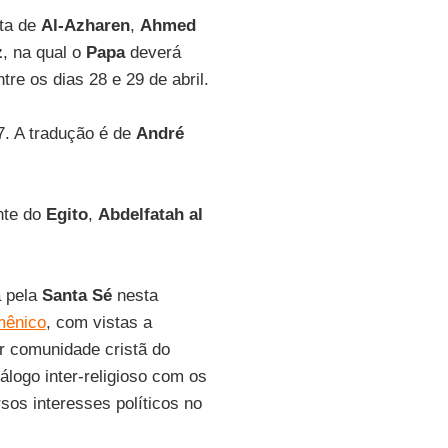
ita de
Al-Azharen
,
Ahmed
z
, na qual o
Papa
deverá
tre os dias 28 e 29 de abril.
7. A tradução é de
André
nte do
Egito
,
Abdelfatah al
a pela
Santa Sé
nesta
mênico
, com vistas a
or comunidade cristã do
álogo inter-religioso com os
s interesses políticos no