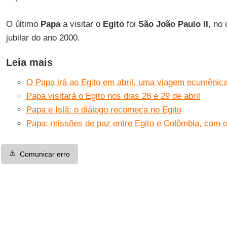
O último
Papa
a visitar o
Egito
foi
São João Paulo II
, no
jubilar do ano 2000.
Leia mais
O Papa irá ao Egito em abril, uma viagem ecumênica 
Papa visitará o Egito nos dias 28 e 29 de abril
Papa e Islã: o diálogo recomeça no Egito
Papa: missões de paz entre Egito e Colômbia, com 
⚠️
Comunicar erro