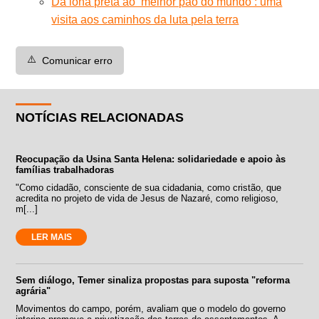
Da lona preta ao ‘melhor pão do mundo’: uma
visita aos caminhos da luta pela terra
⚠️
Comunicar erro
NOTÍCIAS RELACIONADAS
Reocupação da Usina Santa Helena: solidariedade e apoio às
famílias trabalhadoras
"Como cidadão, consciente de sua cidadania, como cristão, que
acredita no projeto de vida de Jesus de Nazaré, como religioso,
m[...]
LER MAIS
Sem diálogo, Temer sinaliza propostas para suposta "reforma
agrária"
Movimentos do campo, porém, avaliam que o modelo do governo