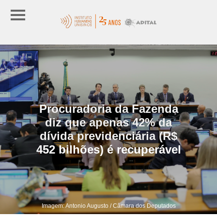
Procuradoria da Fazenda
diz que apenas 42% da
dívida previdenciária (R$
452 bilhões) é recuperável
Imagem: Antonio Augusto / Câmara dos Deputados