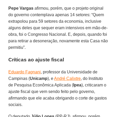
Pepe Vargas
afirmou, porém, que o projeto original
do governo contemplava apenas 14 setores: “Quem
extrapolou para 59 setores da economia, inclusive
alguns deles que sequer eram intensivos em mão-de-
obra, foi o Congresso Nacional. E, depois, quando foi
para retirar a desoneração, novamente esta Casa não
permitiu”.
Críticas ao ajuste fiscal
Eduardo Fagnani
, professor da Universidade de
Campinas (
Unicamp
), e
André Calixtre
, do Instituto
de Pesquisa Econômica Aplicada (
Ipea
), criticaram o
ajuste fiscal que vem sendo feito pelo governo,
afirmando que ele acaba obrigando o corte de gastos
sociais.
O deputado
Júlio Lopes
(PP-RJ), afirmou, porém,