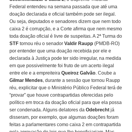
Federal entendeu na semana passada que até uma
doação declarada e oficial também pode ser ilegal.
Ou seja, deputados e senadores dizem que nem todo
caixa 2 é corrupção, e a Corte afirma que nem mesmo
toda doação oficial é livre de suspeitas. A 2ª Turma do
STF
tornou réu o senador
Valdir Raupp
(PMDB-RO)
por entender que uma doação recebida por ele e
declarada à Justiça pode ter sido irregular, na medida
em que possivelmente foi fruto de um acerto ilegal
entre ele e a empreiteira
Queiroz Galvão
. Coube a
Gilmar Mendes
, durante a sessão que tornou Raupp
réu, explicitar que o Ministério Público Federal terá de
“provar” que houve contrapartidas oferecidas pelo
político em troca da doação oficial para que ela possa
ser condenada. Alguns delatores da
Odebrecht
já
disseram, por exemplo, que algumas doações foram
feitas a parlamentares como caixa 2 em contrapartida
pela aprovação de leis que lhe beneficiariam. Mas