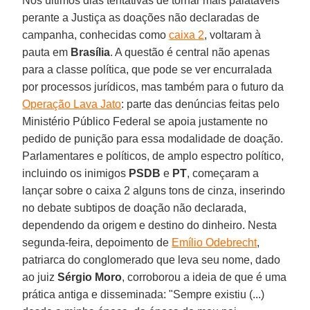
Nos últimos dias tentativas de tornar mais palatáveis
perante a Justiça as doações não declaradas de
campanha, conhecidas como
caixa 2
, voltaram à
pauta em
Brasília
. A questão é central não apenas
para a classe política, que pode se ver encurralada
por processos jurídicos, mas também para o futuro da
Operação Lava Jato
: parte das denúncias feitas pelo
Ministério Público Federal se apoia justamente no
pedido de punição para essa modalidade de doação.
Parlamentares e políticos, de amplo espectro político,
incluindo os inimigos
PSDB
e
PT
, começaram a
lançar sobre o caixa 2 alguns tons de cinza, inserindo
no debate subtipos de doação não declarada,
dependendo da origem e destino do dinheiro. Nesta
segunda-feira, depoimento de
Emílio Odebrecht
,
patriarca do conglomerado que leva seu nome, dado
ao juiz
Sérgio Moro
, corroborou a ideia de que é uma
prática antiga e disseminada: "Sempre existiu (...)