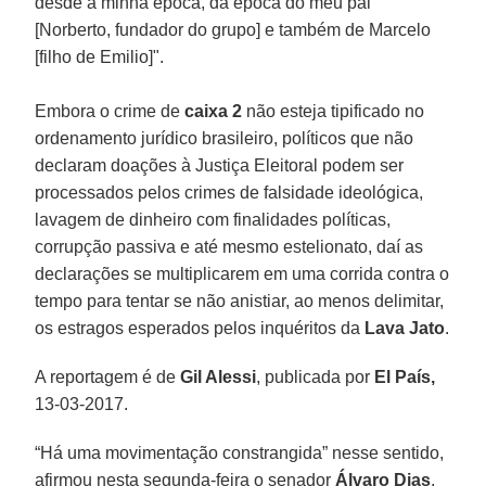
desde a minha época, da época do meu pai
[Norberto, fundador do grupo] e também de Marcelo
[filho de Emilio]".
Embora o crime de
caixa 2
não esteja tipificado no
ordenamento jurídico brasileiro, políticos que não
declaram doações à Justiça Eleitoral podem ser
processados pelos crimes de falsidade ideológica,
lavagem de dinheiro com finalidades políticas,
corrupção passiva e até mesmo estelionato, daí as
declarações se multiplicarem em uma corrida contra o
tempo para tentar se não anistiar, ao menos delimitar,
os estragos esperados pelos inquéritos da
Lava Jato
.
A reportagem é de
Gil Alessi
, publicada por
El País,
13-03-2017.
“Há uma movimentação constrangida” nesse sentido,
afirmou nesta segunda-feira o senador
Álvaro Dias
,