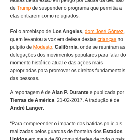
Muitas delas estão em perigo por causa da decisão
de
Trump
de suspender o programa que permitia a
elas entrarem como refugiados.
Foi o arcebispo de
Los Angeles
,
dom José Gómez
,
quem levantou a voz em defesa destas
crianças
no
púlpito de
Modesto
,
Califórnia
, onde se reuniram as
delegações dos movimentos populares para falar do
momento histórico atual e das ações mais
apropriadas para promover os direitos fundamentais
das pessoas.
A reportagem é de
Alan P. Durante
e publicada por
Tierras de América
, 21-02-2017. A tradução é de
André Langer
.
“Para compreender o impacto das batidas policiais
realizadas pelos guardas de fronteira dos
Estados
Unidos
em mais de 60 comunidades de todo o país