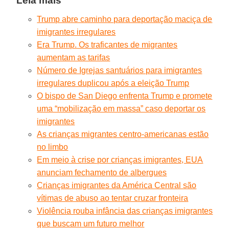
Leia mais
Trump abre caminho para deportação maciça de
imigrantes irregulares
Era Trump. Os traficantes de migrantes
aumentam as tarifas
Número de Igrejas santuários para imigrantes
irregulares duplicou após a eleição Trump
O bispo de San Diego enfrenta Trump e promete
uma “mobilização em massa” caso deportar os
imigrantes
As crianças migrantes centro-americanas estão
no limbo
Em meio à crise por crianças imigrantes, EUA
anunciam fechamento de albergues
Crianças imigrantes da América Central são
vítimas de abuso ao tentar cruzar fronteira
Violência rouba infância das crianças imigrantes
que buscam um futuro melhor