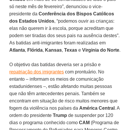
só neste mês de fevereiro”, denunciou o vice-
presidente da
Conferência dos Bispos Católicos
dos Estados Unidos
, “podemos ouvir as crianças:
elas não querem ir à escola, porque acreditam que
podem ser tiradas dos seus pais na ausência destes”.
As batidas anti-imigrantes foram realizadas em
Atlanta
,
Flórida
,
Kansas
,
Texas
e
Virginia do Norte
.
O objetivo das batidas deveria ser a prisão e
repatriação dos imigrantes
com prontuário. No
entanto – informam os meios de comunicação
estadunidenses –, estão afetando muitas pessoas
que não têm antecedentes penais. Também se
encontram em situação de risco muitos menores que
fogem da violência nos países da
América Central
. A
ordem do presidente
Trump
de suspender por 120
dias o programa conhecido como
CAM
(Programa de
Processamento de Refugiados para Menores Centro-