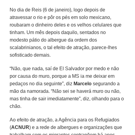
No dia de Reis (6 de janeiro), logo depois de
atravessar o rio e pôr os pés em solo mexicano,
roubaram o dinheiro deles e os velhos celulares que
tinham. Um mês depois daquilo, sentados no
modesto pátio do albergue da ordem dos
scalabrinianos, o tal efeito de atração, parece-lhes
sofisticado demais.
“Não, que nada, saí de El Salvador por medo e não
por causa do muro, porque a MS ia me deixar em
pedaços no dia seguinte”, diz
Marcelo
segurando a
mão da namorada. “Não sei se haverá muro ou não,
mas tinha de sair imediatamente”, diz, olhando para o
chão.
Ao efeito de atração, a Agência para os Refugiados
(
ACNUR
) e a rede de albergues e organizações que
trabalham com os migrantes contrapõem há anos