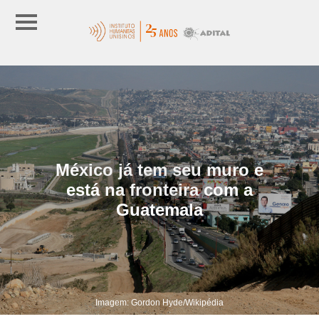
México já tem seu muro e
está na fronteira com a
Guatemala
Imagem: Gordon Hyde/Wikipédia