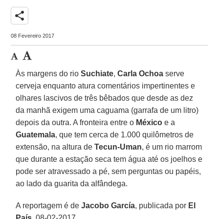
share
08 Fevereiro 2017
Às margens do rio
Suchiate
,
Carla Ochoa
serve
cerveja enquanto atura comentários impertinentes e
olhares lascivos de três bêbados que desde as dez
da manhã exigem uma caguama (garrafa de um litro)
depois da outra. A fronteira entre o
México
e a
Guatemala
, que tem cerca de 1.000 quilômetros de
extensão, na altura de
Tecun-Uman
, é um rio marrom
que durante a estação seca tem água até os joelhos e
pode ser atravessado a pé, sem perguntas ou papéis,
ao lado da guarita da alfândega.
A reportagem é de
Jacobo García
, publicada por
El
País
, 08-02-2017.