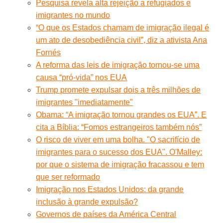
Pesquisa revela alta rejeição a refugiados e
imigrantes no mundo
“O que os Estados chamam de imigração ilegal é
um ato de desobediência civil”, diz a ativista Ana
Fornés
A reforma das leis de imigração tornou-se uma
causa “pró-vida” nos EUA
Trump promete expulsar dois a três milhões de
imigrantes "imediatamente"
Obama: “A imigração tornou grandes os EUA”. E
cita a Bíblia: “Fomos estrangeiros também nós”
O risco de viver em uma bolha. "O sacrifício de
imigrantes para o sucesso dos EUA". O'Malley:
por que o sistema de imigração fracassou e tem
que ser reformado
Imigração nos Estados Unidos: da grande
inclusão à grande expulsão?
Governos de países da América Central