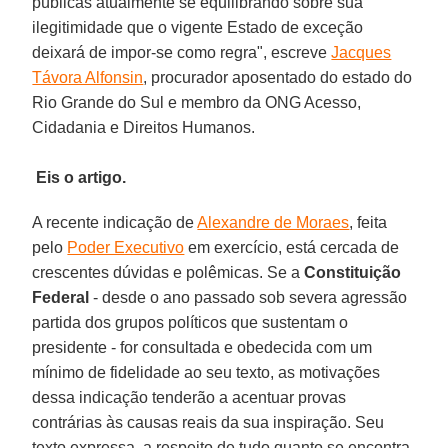
públicas atualmente se equilibrando sobre sua
ilegitimidade que o vigente Estado de exceção
deixará de impor-se como regra", escreve
Jacques
Távora Alfonsin
, procurador aposentado do estado do
Rio Grande do Sul e membro da ONG Acesso,
Cidadania e Direitos Humanos.
Eis o artigo.
A recente indicação de
Alexandre de Moraes
, feita
pelo
Poder Executivo
em exercício, está cercada de
crescentes dúvidas e polêmicas. Se a
Constituição
Federal
- desde o ano passado sob severa agressão
partida dos grupos políticos que sustentam o
presidente - for consultada e obedecida com um
mínimo de fidelidade ao seu texto, as motivações
dessa indicação tenderão a acentuar provas
contrárias às causas reais da sua inspiração. Seu
texto expressa, a respeito de tudo quanto se encontra