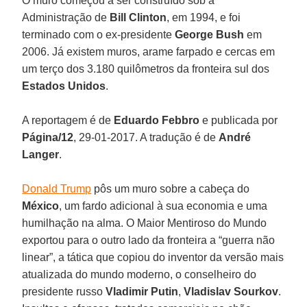
O muro começou a ser construído sob a
Administração de
Bill Clinton
, em 1994, e foi
terminado com o ex-presidente
George Bush
em
2006. Já existem muros, arame farpado e cercas em
um terço dos 3.180 quilômetros da fronteira sul dos
Estados Unidos
.
A reportagem é de
Eduardo Febbro
e publicada por
Página/12
, 29-01-2017. A tradução é de
André
Langer
.
Donald Trump
pôs um muro sobre a cabeça do
México
, um fardo adicional à sua economia e uma
humilhação na alma. O Maior Mentiroso do Mundo
exportou para o outro lado da fronteira a “guerra não
linear”, a tática que copiou do inventor da versão mais
atualizada do mundo moderno, o conselheiro do
presidente russo
Vladimir Putin
,
Vladislav Sourkov
.