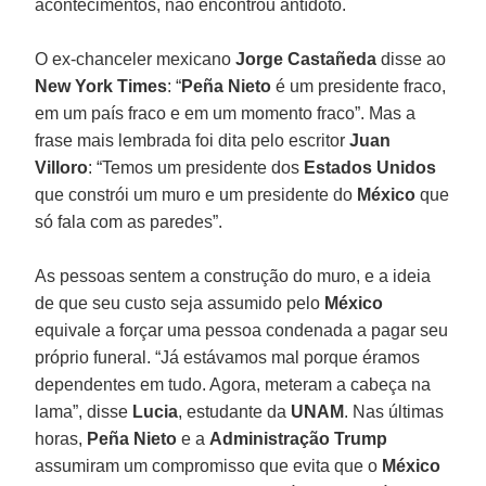
acontecimentos, não encontrou antídoto.
O ex-chanceler mexicano
Jorge Castañeda
disse ao
New York Times
: “
Peña Nieto
é um presidente fraco,
em um país fraco e em um momento fraco”. Mas a
frase mais lembrada foi dita pelo escritor
Juan
Villoro
: “Temos um presidente dos
Estados Unidos
que constrói um muro e um presidente do
México
que
só fala com as paredes”.
As pessoas sentem a construção do muro, e a ideia
de que seu custo seja assumido pelo
México
equivale a forçar uma pessoa condenada a pagar seu
próprio funeral. “Já estávamos mal porque éramos
dependentes em tudo. Agora, meteram a cabeça na
lama”, disse
Lucia
, estudante da
UNAM
. Nas últimas
horas,
Peña Nieto
e a
Administração Trump
assumiram um compromisso que evita que o
México