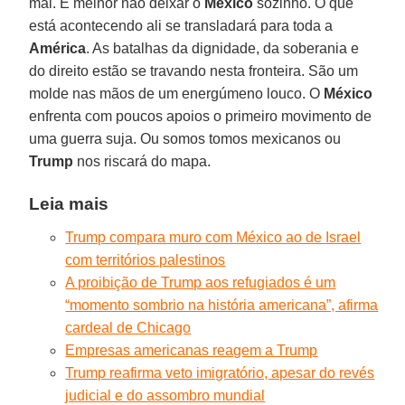
mal. É melhor não deixar o
México
sozinho. O que
está acontecendo ali se transladará para toda a
América
. As batalhas da dignidade, da soberania e
do direito estão se travando nesta fronteira. São um
molde nas mãos de um energúmeno louco. O
México
enfrenta com poucos apoios o primeiro movimento de
uma guerra suja. Ou somos tomos mexicanos ou
Trump
nos riscará do mapa.
Leia mais
Trump compara muro com México ao de Israel
com territórios palestinos
A proibição de Trump aos refugiados é um
“momento sombrio na história americana”, afirma
cardeal de Chicago
Empresas americanas reagem a Trump
Trump reafirma veto imigratório, apesar do revés
judicial e do assombro mundial