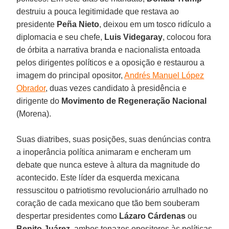
destruiu a pouca legitimidade que restava ao
presidente
Peña Nieto
, deixou em um tosco ridículo a
diplomacia e seu chefe,
Luis Videgaray
, colocou fora
de órbita a narrativa branda e nacionalista entoada
pelos dirigentes políticos e a oposição e restaurou a
imagem do principal opositor,
Andrés Manuel López
Obrador
, duas vezes candidato à presidência e
dirigente do
Movimento de Regeneração Nacional
(Morena).
Suas diatribes, suas posições, suas denúncias contra
a inoperância política animaram e encheram um
debate que nunca esteve à altura da magnitude do
acontecido. Este líder da esquerda mexicana
ressuscitou o patriotismo revolucionário arrulhado no
coração de cada mexicano que tão bem souberam
despertar presidentes como
Lázaro Cárdenas
ou
Benito Juárez
, ambos tenazes opositores às políticas