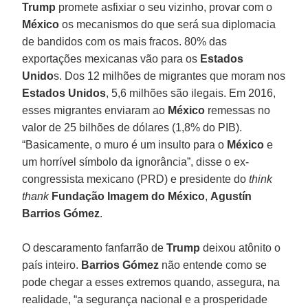
Trump
promete asfixiar o seu vizinho, provar com o
México
os mecanismos do que será sua diplomacia
de bandidos com os mais fracos. 80% das
exportações mexicanas vão para os
Estados
Unido
s. Dos 12 milhões de migrantes que moram nos
Estados Unidos
, 5,6 milhões são ilegais. Em 2016,
esses migrantes enviaram ao
México
remessas no
valor de 25 bilhões de dólares (1,8% do PIB).
“Basicamente, o muro é um insulto para o
México
e
um horrível símbolo da ignorância”, disse o ex-
congressista mexicano (PRD) e presidente do
think
thank
Fundação Imagem do México
,
Agustín
Barrios Gómez
.
O descaramento fanfarrão de
Trump
deixou atônito o
país inteiro.
Barrios Gómez
não entende como se
pode chegar a esses extremos quando, assegura, na
realidade, “a segurança nacional e a prosperidade