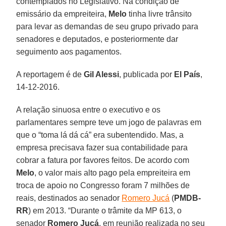
contemplados no Legislativo. Na condição de
emissário da empreiteira,
Melo
tinha livre trânsito
para levar as demandas de seu grupo privado para
senadores e deputados, e posteriormente dar
seguimento aos pagamentos.
A reportagem é de
Gil Alessi
, publicada por
El País
,
14-12-2016.
A relação sinuosa entre o executivo e os
parlamentares sempre teve um jogo de palavras em
que o “toma lá dá cá” era subentendido. Mas, a
empresa precisava fazer sua contabilidade para
cobrar a fatura por favores feitos. De acordo com
Melo
, o valor mais alto pago pela empreiteira em
troca de apoio no Congresso foram 7 milhões de
reais, destinados ao senador
Romero Jucá
(
PMDB-
RR
) em 2013. “Durante o trâmite da MP 613, o
senador
Romero Jucá
, em reunião realizada no seu