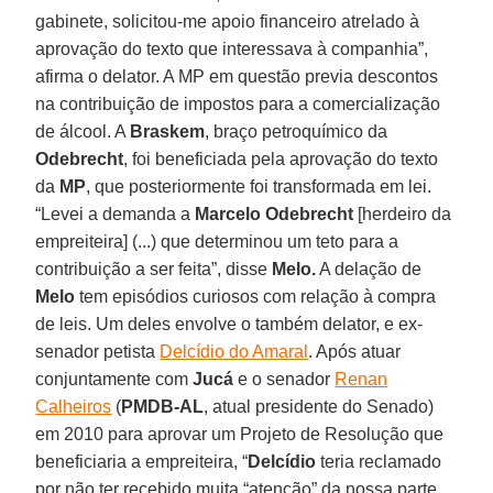
gabinete, solicitou-me apoio financeiro atrelado à
aprovação do texto que interessava à companhia”,
afirma o delator. A MP em questão previa descontos
na contribuição de impostos para a comercialização
de álcool. A
Braskem
, braço petroquímico da
Odebrecht
, foi beneficiada pela aprovação do texto
da
MP
, que posteriormente foi transformada em lei.
“Levei a demanda a
Marcelo Odebrecht
[herdeiro da
empreiteira] (...) que determinou um teto para a
contribuição a ser feita”, disse
Melo.
A delação de
Melo
tem episódios curiosos com relação à compra
de leis. Um deles envolve o também delator, e ex-
senador petista
Delcídio do Amaral
. Após atuar
conjuntamente com
Jucá
e o senador
Renan
Calheiros
(
PMDB-AL
, atual presidente do Senado)
em 2010 para aprovar um Projeto de Resolução que
beneficiaria a empreiteira, “
Delcídio
teria reclamado
por não ter recebido muita “atenção” da nossa parte