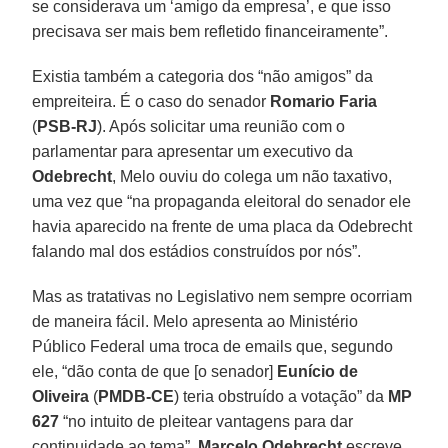
se considerava um ‘amigo da empresa’, e que isso
precisava ser mais bem refletido financeiramente”.
Existia também a categoria dos “não amigos” da
empreiteira. É o caso do senador
Romario Faria
(
PSB-RJ
). Após solicitar uma reunião com o
parlamentar para apresentar um executivo da
Odebrecht
, Melo ouviu do colega um não taxativo,
uma vez que “na propaganda eleitoral do senador ele
havia aparecido na frente de uma placa da Odebrecht
falando mal dos estádios construídos por nós”.
Mas as tratativas no Legislativo nem sempre ocorriam
de maneira fácil. Melo apresenta ao Ministério
Público Federal uma troca de emails que, segundo
ele, “dão conta de que [o senador]
Eunício de
Oliveira
(
PMDB-CE
) teria obstruído a votação” da
MP
627
“no intuito de pleitear vantagens para dar
continuidade ao tema”.
Marcelo Odebrecht
escreve