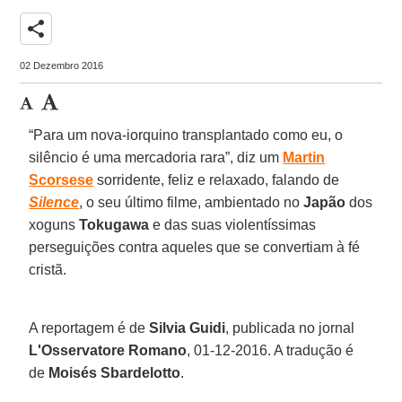
share
02 Dezembro 2016
“Para um nova-iorquino transplantado como eu, o
silêncio é uma mercadoria rara”, diz um
Martin
Scorsese
sorridente, feliz e relaxado, falando de
Silence
, o seu último filme, ambientado no
Japão
dos
xoguns
Tokugawa
e das suas violentíssimas
perseguições contra aqueles que se convertiam à fé
cristã.
A reportagem é de
Silvia Guidi
, publicada no jornal
L'Osservatore Romano
, 01-12-2016. A tradução é
de
Moisés Sbardelotto
.