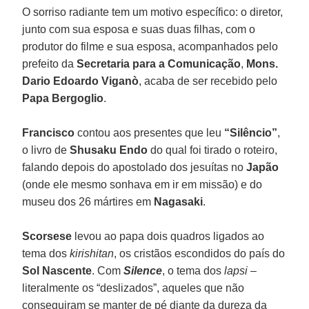
O sorriso radiante tem um motivo específico: o diretor,
junto com sua esposa e suas duas filhas, com o
produtor do filme e sua esposa, acompanhados pelo
prefeito da
Secretaria para a Comunicação
,
Mons.
Dario Edoardo Viganò
, acaba de ser recebido pelo
Papa
Bergoglio
.
Francisco
contou aos presentes que leu
“Silêncio”
,
o livro de
Shusaku Endo
do qual foi tirado o roteiro,
falando depois do apostolado dos jesuítas no
Japão
(onde ele mesmo sonhava em ir em missão) e do
museu dos 26 mártires em
Nagasaki
.
Scorsese
levou ao papa dois quadros ligados ao
tema dos
kirishitan
, os cristãos escondidos do país do
Sol Nascente
. Com
Silence
, o tema dos
lapsi
–
literalmente os “deslizados”, aqueles que não
conseguiram se manter de pé diante da dureza da