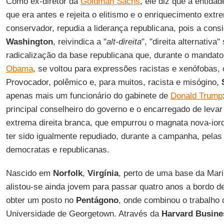
Como ex-diretor da
Goldman Sachs
, ele diz que a entida
que era antes e rejeita o elitismo e o enriquecimento ext
conservador, repudia a liderança republicana, pois a cons
Washington
, reivindica a "
alt-direita
", "direita alternativa"
radicalização da base republicana que, durante o mandat
Obama
, se voltou para expressões racistas e xenófobas
Provocador, polêmico e, para muitos, racista e misógino,
S
apenas mais um funcionário do gabinete de
Donald Trump
principal conselheiro do governo e o encarregado de leva
extrema direita branca, que empurrou o magnata nova-iorqu
ter sido igualmente repudiado, durante a campanha, pelas
democratas e republicanas.
Nascido em
Norfolk
,
Virgínia
, perto de uma base da Ma
alistou-se ainda jovem para passar quatro anos a bordo 
obter um posto no
Pentágono
, onde combinou o trabalho
Universidade de Georgetown. Através da
Harvard Busine