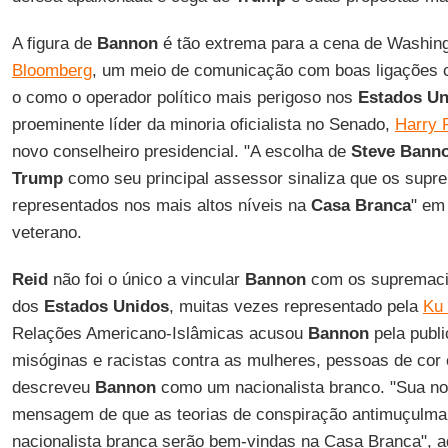
A figura de
Bannon
é tão extrema para a cena de Washing
Bloomberg
, um meio de comunicação com boas ligações
o como o operador político mais perigoso nos
Estados Un
proeminente líder da minoria oficialista no Senado,
Harry 
novo conselheiro presidencial. "A escolha de
Steve Bann
Trump
como seu principal assessor sinaliza que os supr
representados nos mais altos níveis na
Casa Branca
" em 
veterano.
Reid
não foi o único a vincular
Bannon
com os supremacis
dos
Estados Unidos
, muitas vezes representado pela
Ku 
Relações Americano-Islâmicas acusou
Bannon
pela publi
misóginas e racistas contra as mulheres, pessoas de cor 
descreveu
Bannon
como um nacionalista branco. "Sua no
mensagem de que as teorias de conspiração antimuçulman
nacionalista branca serão bem-vindas na Casa Branca", ad