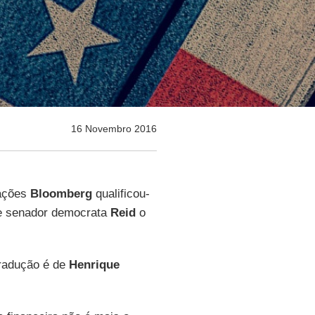
16 Novembro 2016
cações
Bloomberg
qualificou-
te senador democrata
Reid
o
tradução é de
Henrique