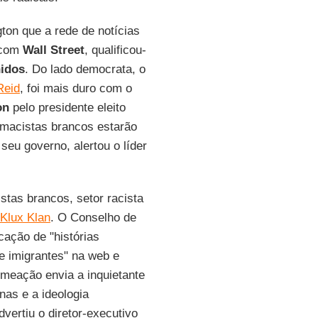
ton que a rede de notícias
 com
Wall Street
, qualificou-
idos
. Do lado democrata, o
Reid
, foi mais duro com o
on
pelo presidente eleito
emacistas brancos estarão
seu governo, alertou o líder
tas brancos, setor racista
Klux Klan
. O Conselho de
cação de "histórias
e imigrantes" na web e
meação envia a inquietante
as e a ideologia
vertiu o diretor-executivo