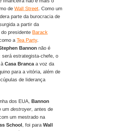
de financeira não é mais o
remo de
Wall Street
. Como um
idera parte da burocracia de
 surgida a partir da
o do presidente
Barack
, como a
Tea Party
.
tephen Bannon
não é
: será estrategista-chefe, o
r à
Casa Branca
a voz da
ino para a vitória, além de
 cúpulas de liderança
rinha dos EUA,
Bannon
de um
destroyer
, antes de
 com um mestrado na
ss School
, foi para
Wall