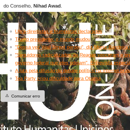
do Conselho,
Nihad Awad
.
Leia mais
Ultra-direitistas e trumpistas declarados
Trump presidente: o mundo mudou
"Dessa vez Wall Street perdeu", diz Moniz Bandeira
"Seguidores radicalizados de Reagan venceram e pr
governo federal que eles odeiam". Entrevista espec
A luta pela difusão do debate político na internet bras
Tea Party criou dificuldade para Obama
⚠️
Comunicar erro