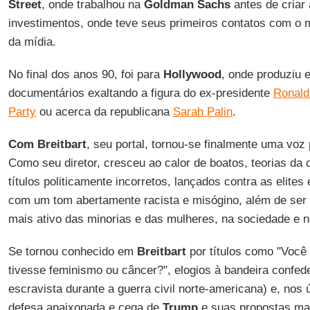
Street
, onde trabalhou na
Goldman Sachs
antes de criar
investimentos, onde teve seus primeiros contatos com o 
da mídia.
No final dos anos 90, foi para
Hollywood
, onde produziu e
documentários exaltando a figura do ex-presidente
Ronald
Party
ou acerca da republicana
Sarah Palin
.
Com Breitbart
, seu portal, tornou-se finalmente uma voz 
Como seu diretor, cresceu ao calor de boatos, teorias d
títulos politicamente incorretos, lançados contra as elites 
com um tom abertamente racista e misógino, além de ser
mais ativo das minorias e das mulheres, na sociedade e n
Se tornou conhecido em
Breitbart
por títulos como "Você p
tivesse feminismo ou câncer?", elogios à bandeira confe
escravista durante a guerra civil norte-americana) e, nos
defesa apaixonada e cega de
Trump
e suas propostas mai