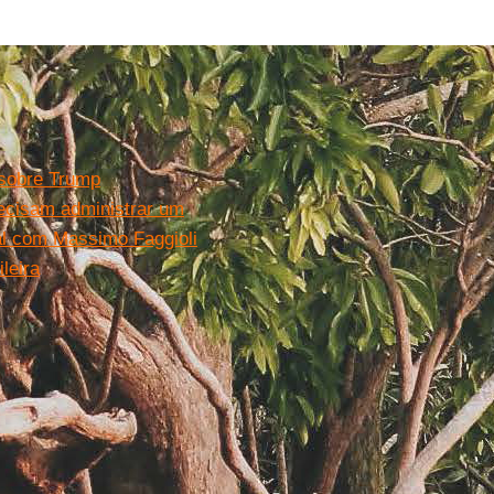
 sobre Trump
ecisam administrar um
ial com Massimo Faggioli
ileira