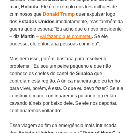
mãe,
Belinda
. Ele é o exemplo dos três milhões de
criminosos que
Donald Trump
quer expulsar logo
dos
Estados Unidos
imediatamente, mas também da
guerra que o espera: "Eu acho que o novo presidente
– diz
Martin
–
vai fazer o que prometeu
. Se ele
pudesse, ele enforcaria pessoas como eu".
Mas nem isso, porém, bastaria para resolver o
problema: "Eu sou um peixe pequeno e que não
conhece os chefes do cartel de
Sinaloa
que
controlam esta região. A única maneira que eu tenho
para viver, porém, é esta. O que eu devo fazer? Se ele
construir o muro, continuaremos pulando, ou então
cavando túneis por baixo dele. Se ele nos deportar,
continuaremos voltando".
Essa viagem ao fim da emergência mais intrincada
dos
Estados Unidos
começa na
"Door of Hope"
, a