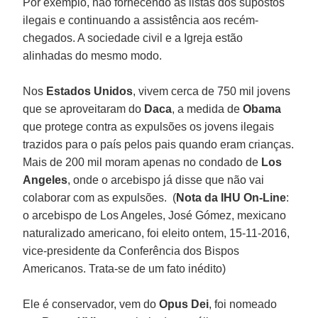
Por exemplo, não fornecendo as listas dos supostos
ilegais e continuando a assistência aos recém-
chegados. A sociedade civil e a Igreja estão
alinhadas do mesmo modo.
Nos
Estados Unidos
, vivem cerca de 750 mil jovens
que se aproveitaram do
Daca
, a medida de
Obama
que protege contra as expulsões os jovens ilegais
trazidos para o país pelos pais quando eram crianças.
Mais de 200 mil moram apenas no condado de
Los
Angeles
, onde o arcebispo já disse que não vai
colaborar com as expulsões. (
Nota da IHU On-Line
:
o arcebispo de Los Angeles, José Gómez, mexicano
naturalizado americano, foi eleito ontem, 15-11-2016,
vice-presidente da Conferência dos Bispos
Americanos. Trata-se de um fato inédito)
Ele é conservador, vem do
Opus Dei
, foi nomeado