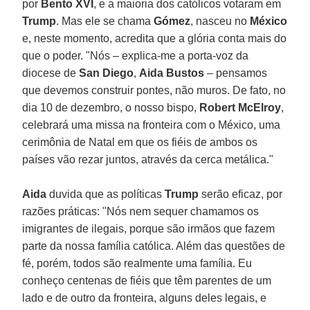
por
Bento XVI
, e a maioria dos católicos votaram em
Trump
. Mas ele se chama
Gómez
, nasceu no
México
e, neste momento, acredita que a glória conta mais do
que o poder. "Nós – explica-me a porta-voz da
diocese de
San Diego
,
Aida Bustos
– pensamos
que devemos construir pontes, não muros. De fato, no
dia 10 de dezembro, o nosso bispo,
Robert McElroy
,
celebrará uma missa na fronteira com o México, uma
cerimônia de Natal em que os fiéis de ambos os
países vão rezar juntos, através da cerca metálica."
Aida
duvida que as políticas
Trump
serão eficaz, por
razões práticas: "Nós nem sequer chamamos os
imigrantes de ilegais, porque são irmãos que fazem
parte da nossa família católica. Além das questões de
fé, porém, todos são realmente uma família. Eu
conheço centenas de fiéis que têm parentes de um
lado e de outro da fronteira, alguns deles legais, e