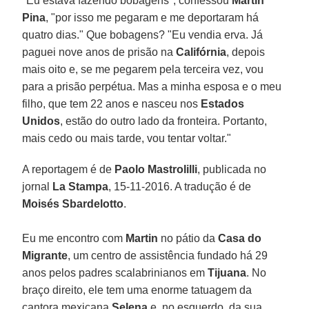
"Eu estava fazendo bobagens", confessou
Martin
Pina
, "por isso me pegaram e me deportaram há
quatro dias." Que bobagens? "Eu vendia erva. Já
paguei nove anos de prisão na
Califórnia
, depois
mais oito e, se me pegarem pela terceira vez, vou
para a prisão perpétua. Mas a minha esposa e o meu
filho, que tem 22 anos e nasceu nos
Estados
Unidos
, estão do outro lado da fronteira. Portanto,
mais cedo ou mais tarde, vou tentar voltar."
A reportagem é de
Paolo Mastrolilli
, publicada no
jornal
La Stampa
, 15-11-2016. A tradução é de
Moisés Sbardelotto
.
Eu me encontro com
Martin
no pátio da
Casa do
Migrante
, um centro de assistência fundado há 29
anos pelos padres scalabrinianos em
Tijuana
. No
braço direito, ele tem uma enorme tatuagem da
cantora mexicana
Selena
e, no esquerdo, da sua