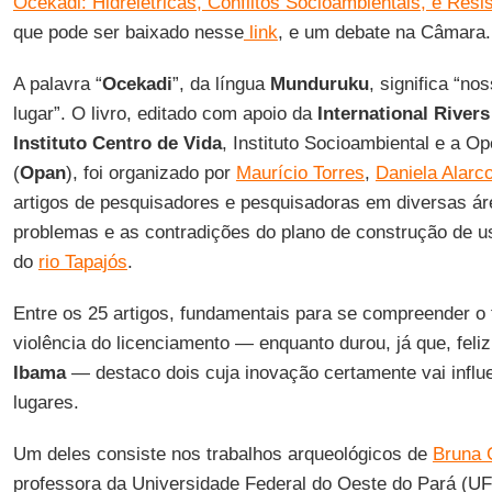
Ocekadi: Hidrelétricas, Conflitos Socioambientais, e Resi
que pode ser baixado nesse
link
, e um debate na Câmara.
A palavra “
Ocekadi
”, da língua
Munduruku
, significa “no
lugar”. O livro, editado com apoio da
International Rivers
Instituto Centro de Vida
, Instituto Socioambiental e a O
(
Opan
), foi organizado por
Maurício Torres
,
Daniela Alarc
artigos de pesquisadores e pesquisadoras em diversas ár
problemas e as contradições do plano de construção de us
do
rio Tapajós
.
Entre os 25 artigos, fundamentais para se compreender o
violência do licenciamento — enquanto durou, já que, feliz
Ibama
— destaco dois cuja inovação certamente vai influ
lugares.
Um deles consiste nos trabalhos arqueológicos de
Bruna 
professora da Universidade Federal do Oeste do Pará (