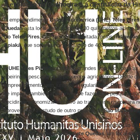
A explosão da Cachoeira e a destruição da Hi
O empreendimento
Usina Hidrelétrica (UHE) Teles Pires
Quedas
esta localizado a apenas 30 quilômetros acima d
rio Teles Pires
, que também é habitada, pelos
indígenas 
Apiaká
, que somos uma população de 400 pessoas.
A
UHE Teles Pires
tem trazido grandes impactos para as 
ribeirinha, pescadores, e pequenos agricultores. Desde que
empreendimento vem junto de irregularidade. Primeiro, qua
de impacto ambiental: ao invés de fazer uma pesquisa para
decidiram economizar dinheiro ao transferir o risco para 
aproveitando o estudo de outro projeto, da
São Manoel En
Um das grandes tragédias no processo de construção da
destruição da
cachoeira das Sete Quedas
, um local sag