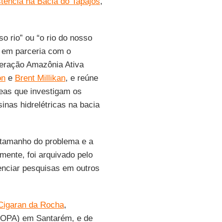
stência na Bacia do Tapajós
,
sso rio” ou “o rio do nosso
em parceria com o
peração Amazônia Ativa
on
e
Brent Millikan
, e reúne
eas que investigam os
inas hidrelétricas na bacia
 tamanho do problema e a
mente, foi arquivado pelo
enciar pesquisas em outros
Cigaran da Rocha
,
UFOPA) em Santarém, e de