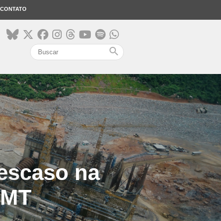
CONTATO
search
escaso na
 MT