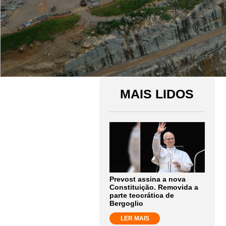
MAIS LIDOS
Prevost assina a nova
Constituição. Removida a
parte teocrática de
Bergoglio
LER MAIS