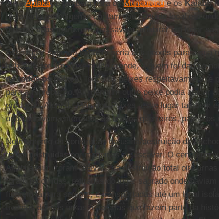
etnia
Apiaká
, e também para os
Mundurucu
e os
Kaiabi
. 
historiadores indígenas contam que naquele local era ond
mortos; após morrerem, passavam a habitar um lugar sag
Esse lugar sagrado também seria aos peixes para a sua r
habitado por um peixe muito grande, a quem foi dado o 
de todos os peixes
. Todos os peixes respeitavam ela, e p
para a reprodução. Ali, nenhum outro peixe podia atacar a
produção. Além da Mãe-dos-Peixes, esse lugar também er
onde estavam enterrados os bravos guerreiros, pajé e os 
No momento da construção da usina/destruição da cachoei
foram destruídas por máquinas de escavar. O cemitério vi
Ainda assim, foram “salvas” da destruição total oito urnas
foram recolhidas, retiradas do lugar sagrado onde haviam
ficarem lá para sempre, e transportadas até um local isola
tivemos dessas urnas funerárias que fazem parte da histó