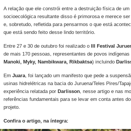
A relação que ele constrói entre a destruição física de um
socioecológica resultante disso é primorosa e merece ser 
e, sobretudo, refletida para pensarmos o que está acontec
que está sendo feito desse lindo território.
Entre 27 e 30 de outubro foi realizado o
III Festival Juru
de mais 170 pessoas, representantes de povos indígenas 
Manoki, Myky, Nambikwara, Rikbaktsa
) incluindo
Darlis
Em
Juara
, foi lançado um manifesto que pede a suspensã
usinas hidrelétricas na bacia do Juruena/Teles Pires/Tapaj
experiência relatada por
Darlisson
, nesse artigo e nas m
referências fundamentais para se levar em conta antes do
projeto.
Confira o artigo, na íntegra: