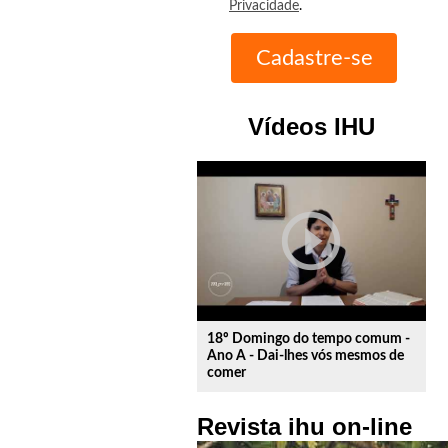
Privacidade
.
Vídeos IHU
play_circle_outline
18º Domingo do tempo comum -
Ano A - Dai-lhes vós mesmos de
comer
Revista ihu on-line