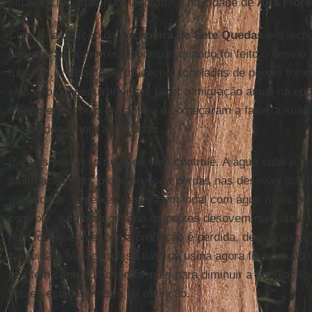
estavam isoladas num laboratório na cidade de
Alta Flore
Com a destruição da
cachoeira de Sete Quedas
e o fecha
começaram a morrer, sobretudo quando foi feito o desvio d
turbinas, o leito do rio foi seco e toneladas de peixes for
eles não conseguiram mais fazer a migração anual na ép
diariamente como era antes, e começaram a fazer a sua 
protegidos e nem adequados.
Para os peixes, o rio ficou sem controle. A água sobe e 
muito acelerado, o que provoca perdas nas desovas dos 
quantidade de peixes desova em local com água muito bai
controle, isso fez com que os peixes desovem num dia e n
num local seco e toda a produção é perdida, devido ao rio
maquinas. Mas com isso tudo da usina agora ficou muito dif
que tem contribuído ainda mais para diminuir a população
peixes estão em risco de extinção.