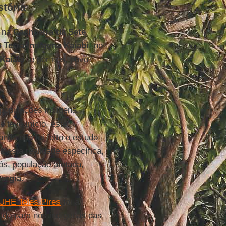
stória
na
Cachoeira da Sete
a
Terra Indígena Kaiabi
, no
Kaiabi
, e por nós, povo
populações indígena,
 teve início, este
ndo não foi feito o estudo
 esta realidade específica,
nós, população afetada,
ergia
.
UHE Teles Pires
foi a
rado para nós indígenas das