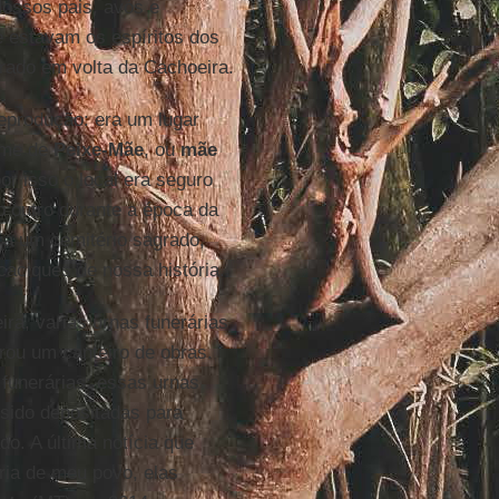
Nossos pais, avós e
e estavam os espíritos dos
rado em volta da Cachoeira.
eprodução: era um lugar
nome de
Peixe-Mãe
, ou
mãe
or isso o local era seguro
o outro durante a época da
a um cemitério sagrado,
caciques de nossa história.
ra, varias urnas funerárias
rou um canteiro de obras.
 funerárias: essas urnas
 sido depositadas para
do. A última notícia que
ria de meu povo, elas