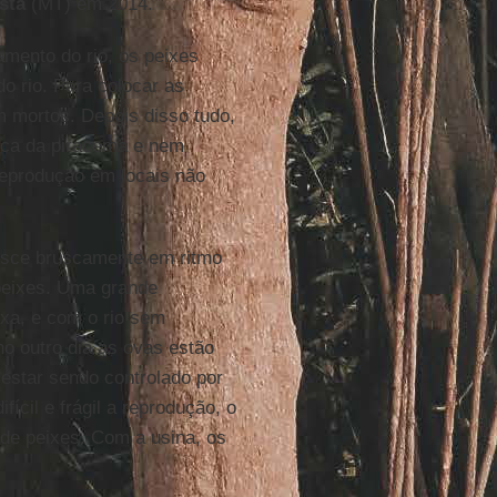
sta
(MT) em 2014.
mento do rio, os peixes
o rio. Para colocar as
am mortos. Depois disso tudo,
oca da piracema e nem
reprodução em locais não
desce bruscamente em ritmo
peixes. Uma grande
xa, e com o rio sem
o outro dia as ovas estão
 estar sendo controlado por
ícil e frágil a reprodução, o
 de peixes. Com a usina, os