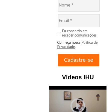
Eu concordo em
receber comunicações.
Conheça nossa
Política de
Privacidade
.
Vídeos IHU
play_circle_outline