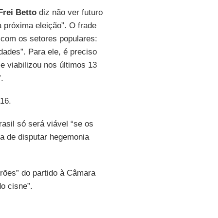
Frei Betto
diz não ver futuro
a próxima eleição”. O frade
 com os setores populares:
idades”. Para ele, é preciso
e viabilizou nos últimos 13
.
016.
sil só será viável “se os
ia de disputar hegemonia
rões” do partido à Câmara
o cisne”.