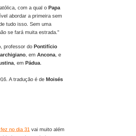
atólica, com a qual o
Papa
ível abordar a primeira sem
 de tudo isso. Sem uma
não se fará muita estrada."
o, professor do
Pontifício
Marchigiano
, em
Ancona
, e
ustina
, em
Pádua
.
016. A tradução é de
Moisés
fez no dia 31
vai muito além