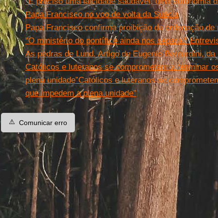
"É preciso uma laicidade saudável, uma autonomia d
Papa Francisco no voo de volta da Suécia
Papa Francisco confirma proibição da ordenação de
"O ministério do pontífice ainda nos separa." Entrev
As pedras de Lund. Artigo de Eugenio Bernardini, da
Católicos e luteranos se comprometem a “eliminar 
plena unidade”Católicos e luteranos se comprometem
que impedem a plena unidade”
⚠️
Comunicar erro