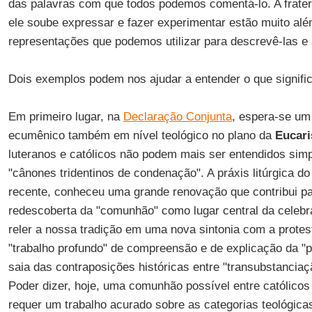
das palavras com que todos podemos comentá-lo. A frate
ele soube expressar e fazer experimentar estão muito al
representações que podemos utilizar para descrevê-las e a
Dois exemplos podem nos ajudar a entender o que signific
Em primeiro lugar, na
Declaração Conjunta
, espera-se u
ecumênico também em nível teológico no plano da
Eucari
luteranos e católicos não podem mais ser entendidos si
"cânones tridentinos de condenação". A práxis litúrgica do 
recente, conheceu uma grande renovação que contribui pa
redescoberta da "comunhão" como lugar central da celebr
reler a nossa tradição em uma nova sintonia com a prote
"trabalho profundo" de compreensão e de explicação da 
saia das contraposições históricas entre "transubstancia
Poder dizer, hoje, uma comunhão possível entre católicos
requer um trabalho acurado sobre as categorias teológic