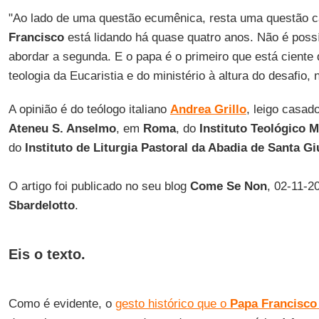
"Ao lado de uma questão ecumênica, resta uma questão c
Francisco
está lidando há quase quatro anos. Não é poss
abordar a segunda. E o papa é o primeiro que está ciente
teologia da Eucaristia e do ministério à altura do desafio, 
A opinião é do teólogo italiano
Andrea Grillo
, leigo casad
Ateneu S. Anselmo
, em
Roma
, do
Instituto Teológico 
do
Instituto de Liturgia Pastoral da Abadia de Santa Gi
O artigo foi publicado no seu blog
Come Se Non
, 02-11-2
Sbardelotto
.
Eis o texto.
Como é evidente, o
gesto histórico que o
Papa Francisco