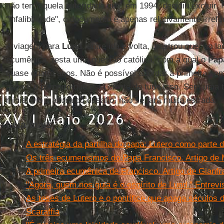
não tem aquela autoridade que, em 1994, decidiu excluir. 
"infalibilidade", o documento é apenas relativamente irref
A viagem para
Lund
, entre ida e volta, mostrou que, ao 
ecumênica, resta uma questão católica, com a qual o
Pap
quase quatro anos. Não é possível abordar a primeira se
papa é o primeiro que está ciente de tudo isso. Sem uma t
ministério à altura do desafio, não se fará muita estrada.
Leia mais
A estratégia da partilha do papa: Lutero como parte 
Os três ecumenismos do Papa Francisco. Artigo de 
A primeira ecumênica de Francisco. Artigo de Gianfr
"Agora, quem nos guia é o espírito de Lund." Entrev
As teses de Lutero e o pontífice que apaga séculos de
Scaraffia