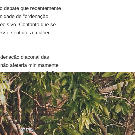
o debate que recentemente
unidade de "ordenação
decisivo. Contanto que se
esse sentido, a mulher
rdenação diaconal das
 não afetaria minimamente
a carta apostólica de
João
ender às mulheres a
scopado);
e, em uma perspectiva
anhã, que tem a autoridade
r. De fato, o texto 1994 é
anto a Igreja considerar que