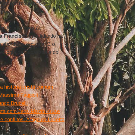
Faltando requisitos de
ormável.
lado de uma questão
a Francisco
está lidando há
m abordar a segunda. E o
eologia da Eucaristia e do
da história cristã comum
Massimo Faggioli
anco Brunelli
ista com Jens-Martin Kruse
 conflitos. Artigo de Lucetta