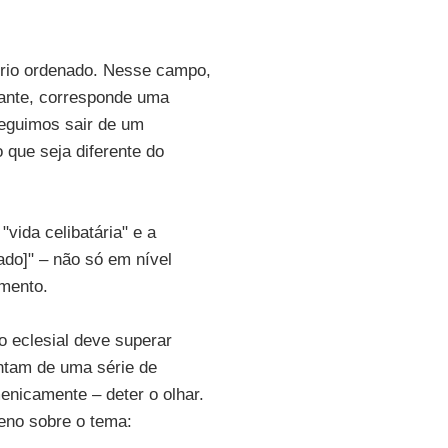
ério ordenado. Nesse campo,
stante, corresponde uma
seguimos sair de um
o que seja diferente do
vida celibatária" e a
ado]" – não só em nível
imento.
o eclesial deve superar
entam de uma série de
enicamente – deter o olhar.
reno sobre o tema: