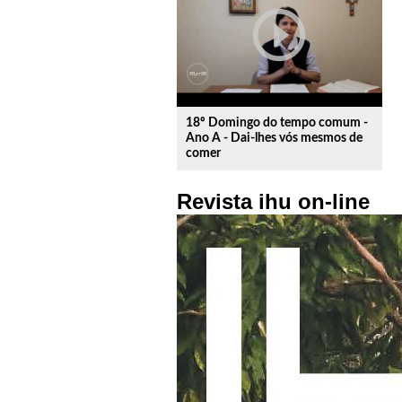
play_circle_outline
18º Domingo do tempo comum -
Ano A - Dai-lhes vós mesmos de
comer
Revista ihu on-line