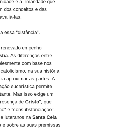
rnidade e a irmandade que
ém dos conceitos e das
valiá-las.
a essa "distância".
m renovado empenho
stia
. As diferenças entre
mplesmente com base nos
catolicismo, na sua história
ra aproximar as partes. A
ação eucarística permite
stante. Mas isso exige um
"presença de
Cristo
", que
ção" e "consubstanciação".
 e luteranos na
Santa Ceia
as e sobre as suas premissas