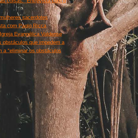
as coisas." Entrevista com o
 mulheres sacerdotes
ista com Paolo Ricca
 Igreja Evangélica Valdense
os obstáculos que impedem a
 a “eliminar os obstáculos