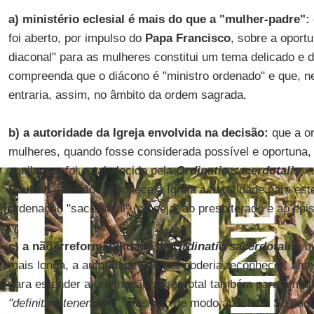
a) ministério eclesial é mais do que a "mulher-padre":
foi aberto, por impulso do
Papa Francisco
, sobre a oport
diaconal" para as mulheres constitui um tema delicado e 
compreenda que o diácono é "ministro ordenado" e que, n
entraria, assim, no âmbito da ordem sagrada.
b) a autoridade da Igreja envolvida na decisão:
que a o
mulheres, quando fosse considerada possível e oportuna,
aquilo que foi estabelecido pela
Ordinatio sacerdotalis
, 
Paulo II
que não reconhece à Igreja a autoridade para est
ordenação "sacerdotal" (ou seja, ao presbiterado e ao epi
c) a não irreformabilidade da
Ordinatio sacerdotalis
:
qu
mais longa, a autoridade eclesial poderia reconhecer, am
para estender a ordenação sacerdotal também para a mulhe
"definitive tenendum"
, mas não de modo absoluto. Só enqu