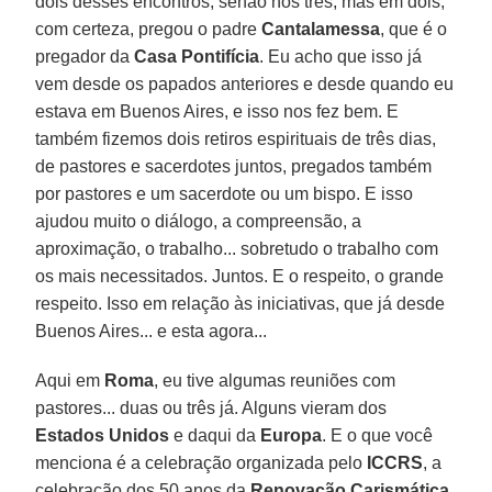
dois desses encontros, senão nos três, mas em dois,
com certeza, pregou o padre
Cantalamessa
, que é o
pregador da
Casa Pontifícia
. Eu acho que isso já
vem desde os papados anteriores e desde quando eu
estava em Buenos Aires, e isso nos fez bem. E
também fizemos dois retiros espirituais de três dias,
de pastores e sacerdotes juntos, pregados também
por pastores e um sacerdote ou um bispo. E isso
ajudou muito o diálogo, a compreensão, a
aproximação, o trabalho... sobretudo o trabalho com
os mais necessitados. Juntos. E o respeito, o grande
respeito. Isso em relação às iniciativas, que já desde
Buenos Aires... e esta agora...
Aqui em
Roma
, eu tive algumas reuniões com
pastores... duas ou três já. Alguns vieram dos
Estados Unidos
e daqui da
Europa
. E o que você
menciona é a celebração organizada pelo
ICCRS
, a
celebração dos 50 anos da
Renovação Carismática
,