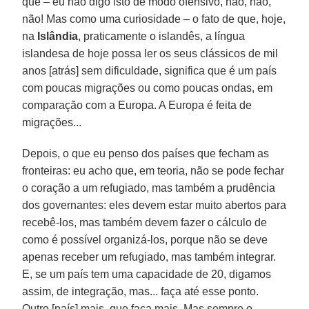
que – eu não digo isto de modo ofensivo, não, não,
não! Mas como uma curiosidade – o fato de que, hoje,
na
Islândia
, praticamente o islandês, a língua
islandesa de hoje possa ler os seus clássicos de mil
anos [atrás] sem dificuldade, significa que é um país
com poucas migrações ou como poucas ondas, em
comparação com a Europa. A Europa é feita de
migrações...
Depois, o que eu penso dos países que fecham as
fronteiras: eu acho que, em teoria, não se pode fechar
o coração a um refugiado, mas também a prudência
dos governantes: eles devem estar muito abertos para
recebê-los, mas também devem fazer o cálculo de
como é possível organizá-los, porque não se deve
apenas receber um refugiado, mas também integrar.
E, se um país tem uma capacidade de 20, digamos
assim, de integração, mas... faça até esse ponto.
Outro [país] mais, que faça mais. Mas sempre o