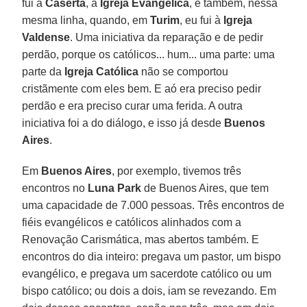
fui a
Caserta
, à
Igreja Evangélica
, e também, nessa
mesma linha, quando, em
Turim
, eu fui à
Igreja
Valdense
. Uma iniciativa da reparação e de pedir
perdão, porque os católicos... hum... uma parte: uma
parte da
Igreja Católica
não se comportou
cristãmente com eles bem. E aó era preciso pedir
perdão e era preciso curar uma ferida. A outra
iniciativa foi a do diálogo, e isso já desde
Buenos
Aires
.
Em
Buenos Aires
, por exemplo, tivemos três
encontros no
Luna Park
de Buenos Aires, que tem
uma capacidade de 7.000 pessoas. Três encontros de
fiéis evangélicos e católicos alinhados com a
Renovação Carismática, mas abertos também. E
encontros do dia inteiro: pregava um pastor, um bispo
evangélico, e pregava um sacerdote católico ou um
bispo católico; ou dois a dois, iam se revezando. Em