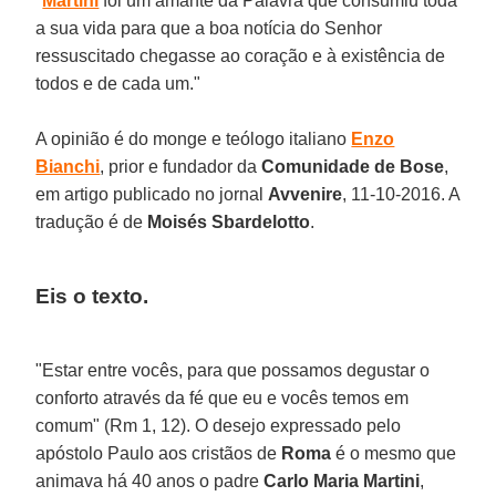
"
Martini
foi um amante da Palavra que consumiu toda
a sua vida para que a boa notícia do Senhor
ressuscitado chegasse ao coração e à existência de
todos e de cada um."
A opinião é do monge e teólogo italiano
Enzo
Bianchi
, prior e fundador da
Comunidade de Bose
,
em artigo publicado no jornal
Avvenire
, 11-10-2016. A
tradução é de
Moisés Sbardelotto
.
Eis o texto.
"Estar entre vocês, para que possamos degustar o
conforto através da fé que eu e vocês temos em
comum" (Rm 1, 12). O desejo expressado pelo
apóstolo Paulo aos cristãos de
Roma
é o mesmo que
animava há 40 anos o padre
Carlo Maria Martini
,